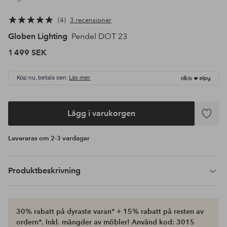
4
3 recensioner
Globen Lighting
Pendel DOT 23
1 499 SEK
Köp nu, betala sen.
Läs mer
Lägg i varukorgen
Lägg
till
Levereras om 2-3 vardagar
i
favoriter
Produktbeskrivning
30% rabatt på dyraste varan* + 15% rabatt på resten av
ordern*. Inkl. mängder av möbler! Använd kod: 3015