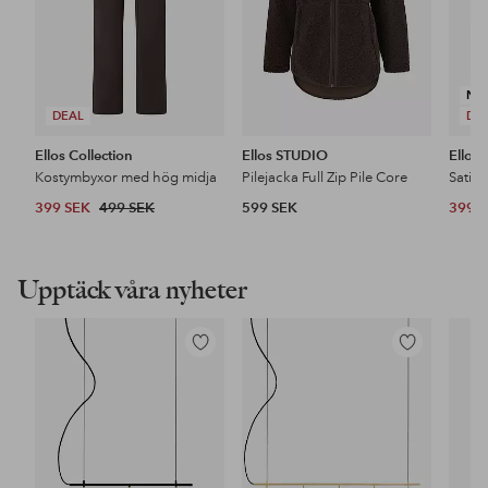
NY
DEAL
DE
Ellos Collection
Ellos STUDIO
Ellos 
Kostymbyxor med hög midja
Pilejacka Full Zip Pile Core
Satin
399 SEK
499 SEK
599 SEK
399 
Upptäck våra nyheter
Lägg
Lägg
till
till
i
i
favoriter
favoriter