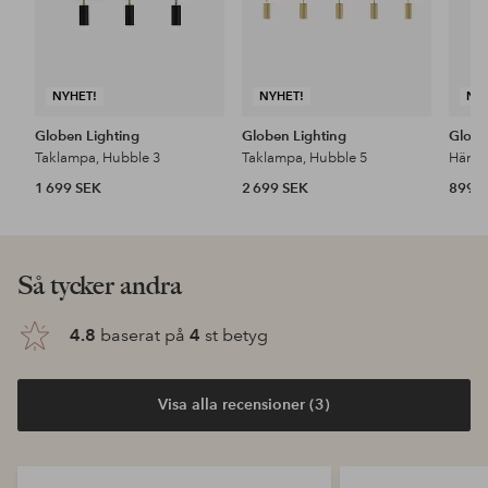
NYHET!
NYHET!
NY
Globen Lighting
Globen Lighting
Globe
Taklampa, Hubble 3
Taklampa, Hubble 5
Hänge
1 699 SEK
2 699 SEK
899 
Så tycker andra
4.8
baserat på
4
st betyg
Visa alla recensioner (3)