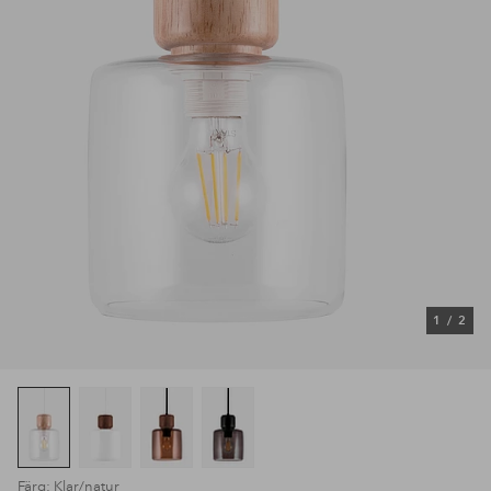
1
/
2
Färg: Klar/natur