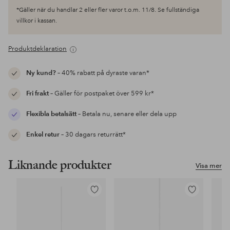
*Gäller när du handlar 2 eller fler varor t.o.m. 11/8. Se fullständiga
villkor i kassan.
Produktdeklaration
Ny kund?
– 40% rabatt på dyraste varan*
Fri frakt
– Gäller för postpaket över 599 kr*
Flexibla betalsätt
– Betala nu, senare eller dela upp
Enkel retur
– 30 dagars returrätt*
Liknande produkter
Visa mer
Lägg
Lägg
till
till
i
i
favoriter
favoriter