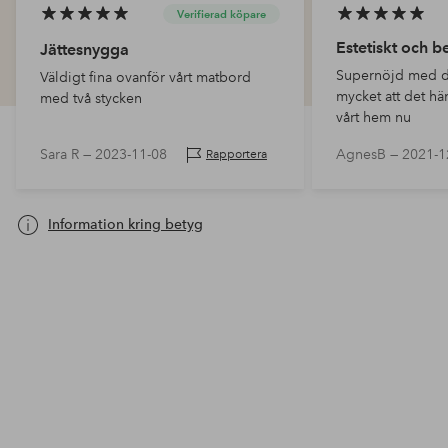
Verifierad köpare
Estetiskt och be
Jättesnygga
Supernöjd med d
Väldigt fina ovanför vårt matbord
mycket att det hän
med två stycken
vårt hem nu
Sara R —
2023-11-08
AgnesB —
2021-1
Rapportera
Information kring betyg