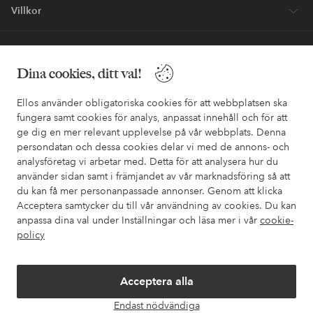
Villkor
Vänner
Dina cookies, ditt val!
Ellos använder obligatoriska cookies för att webbplatsen ska
fungera samt cookies för analys, anpassat innehåll och för att
ge dig en mer relevant upplevelse på vår webbplats. Denna
Säkra betalningar - Betala direkt eller dela upp
persondatan och dessa cookies delar vi med de annons- och
analysföretag vi arbetar med. Detta för att analysera hur du
Vill du veta mer om
våra betalalternativ
?
använder sidan samt i främjandet av vår marknadsföring så att
elpy
elpy
du kan få mer personanpassade annonser. Genom att klicka
Acceptera samtycker du till vår användning av cookies. Du kan
anpassa dina val under Inställningar och läsa mer i vår
cookie-
policy
Sverige - Välj land
Acceptera alla
Facebook
Instagram
Pinterest
Youtube
Endast nödvändiga
Öpp