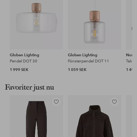
Globen Lighting
Globen Lighting
Nordl
Pendel DOT 30
Fönsterpendel DOT 11
Takla
1 999 SEK
1 059 SEK
1 499
Favoriter just nu
Lägg
Lägg
till
till
i
i
favoriter
favoriter