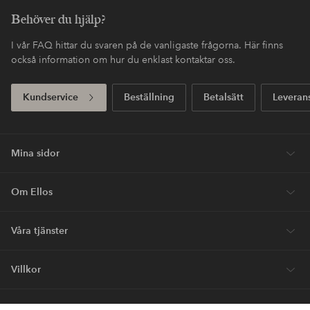
Fri frakt
Gäller för postpaket över 599 SEK
Köp nu, betala sen
Betala med elpy. Läs mer i kassan.
Express
Få ditt paket redan imorgon*
Första köpet? Vi ger dig 40% på dyraste* varan.
Nyheter varje vecka, exklusiva erbjudanden och en stor dos
stilinspiration – direkt till dig.
Bli kund
* Se erbjudandevillkor vid registrering