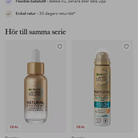
Flexibla betalsätt
– Betala nu, senare eller dela upp
Enkel retur
– 30 dagars returrätt*
Hör till samma serie
Lägg
Lägg
till
till
i
i
favoriter
favoriter
DEAL
DEAL