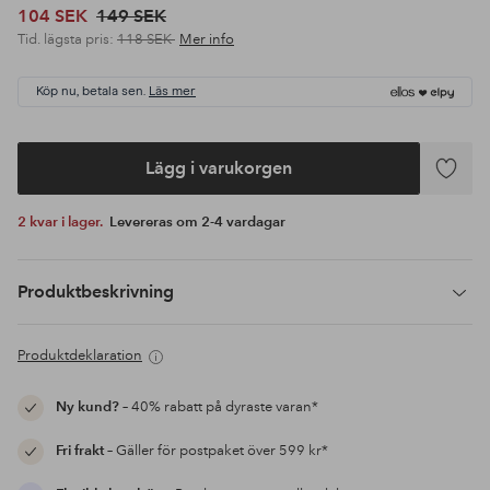
104 SEK
149 SEK
Tid. lägsta pris:
118 SEK
Mer info
Köp nu, betala sen.
Läs mer
Lägg i varukorgen
Lägg
till
2 kvar i lager.
Levereras om 2-4 vardagar
i
favoriter
Produktbeskrivning
Produktdeklaration
Ny kund?
– 40% rabatt på dyraste varan*
Fri frakt
– Gäller för postpaket över 599 kr*