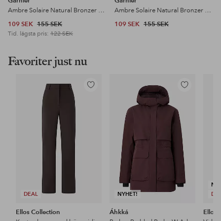
Garnier
Garnier
Ambre Solaire Natural Bronzer Self-Tan Drops 30 ml
Ambre Solaire Natural Bronzer Self Tan Mist Face 75 ml
109 SEK
155 SEK
109 SEK
155 SEK
Tid. lägsta pris:
122 SEK
Favoriter just nu
Lägg
Lägg
till
till
i
i
favoriter
favoriter
NY
DEAL
NYHET!
DE
Ellos Collection
Áhkká
Ellos 