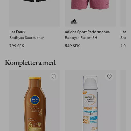
Les Deux
adidas Sport Performance
Les D
Badbyxa Seersucker
Badbyxa Resort SH
Short
799 SEK
549 SEK
1 099
Komplettera med
Lägg
Lägg
till
till
i
i
favoriter
favoriter