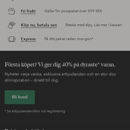
Fri frakt
Gäller för postpaket över 599 SEK
Köp nu, betala sen
Betala med elpy. Läs mer i kassan.
Express
Få ditt paket redan imorgon*
Första köpet? Vi ger dig 40% på dyraste* varan.
Nyheter varje vecka, exklusiva erbjudanden och en stor dos
stilinspiration – direkt till dig.
Bli kund
* Se erbjudandevillkor vid registrering