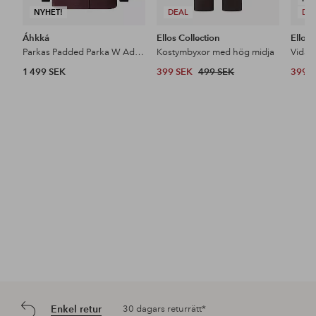
NYHET!
DEAL
DE
Áhkká
Ellos Collection
Ellos 
Parkas Padded Parka W Adjustable Waist
Kostymbyxor med hög midja
1 499 SEK
399 SEK
499 SEK
399 
Enkel retur
30 dagars returrätt*