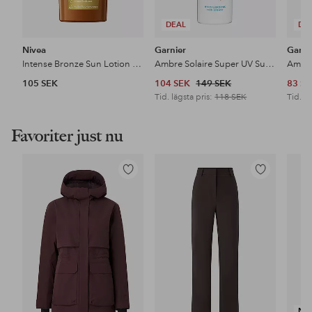
DEAL
DE
Nivea
Garnier
Garni
Intense Bronze Sun Lotion SPF6
Ambre Solaire Super UV Sun Protection SPF50 For Normal Skin 75Ml
105 SEK
104 SEK
149 SEK
83 S
Tid. lägsta pris:
118 SEK
Tid. lä
Favoriter just nu
Lägg
Lägg
till
till
i
i
favoriter
favoriter
NY