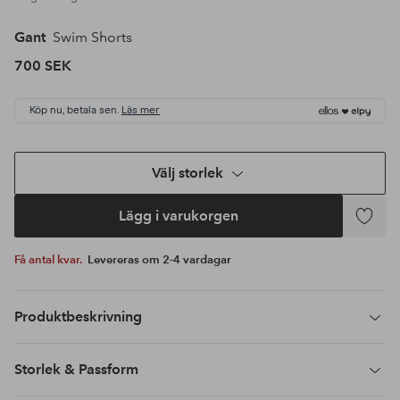
Gant
Swim Shorts
700 SEK
Köp nu, betala sen.
Läs mer
Välj storlek
Lägg i varukorgen
Lägg
till
Få antal kvar.
Levereras om 2-4 vardagar
i
favoriter
Produktbeskrivning
Storlek & Passform