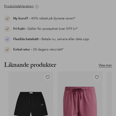
Produktdeklaration
Ny kund?
– 40% rabatt på dyraste varan*
Fri frakt
– Gäller för postpaket över 599 kr*
Flexibla betalsätt
– Betala nu, senare eller dela upp
Enkel retur
– 30 dagars returrätt*
Liknande produkter
Visa mer
Lägg
Lägg
till
till
i
i
favoriter
favoriter