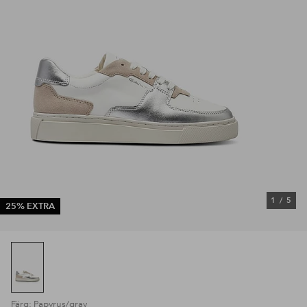
1
/
5
25% EXTRA
Färg: Papyrus/gray