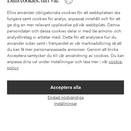
Dina cookies, ditt val!
I vår FAQ hittar du svaren på de vanligaste frågorna. Här finns
Ellos använder obligatoriska cookies för att webbplatsen ska
också information om hur du enklast kontaktar oss.
fungera samt cookies för analys, anpassat innehåll och för att
ge dig en mer relevant upplevelse på vår webbplats. Denna
Kundservice
Beställning
Betalsätt
Leveran
persondatan och dessa cookies delar vi med de annons- och
analysföretag vi arbetar med. Detta för att analysera hur du
använder sidan samt i främjandet av vår marknadsföring så att
du kan få mer personanpassade annonser. Genom att klicka
Mina sidor
Acceptera samtycker du till vår användning av cookies. Du kan
anpassa dina val under Inställningar och läsa mer i vår
cookie-
policy
Om Ellos
Våra tjänster
Acceptera alla
Endast nödvändiga
Öpp
Villkor
Inställningar
chatt
Vänner