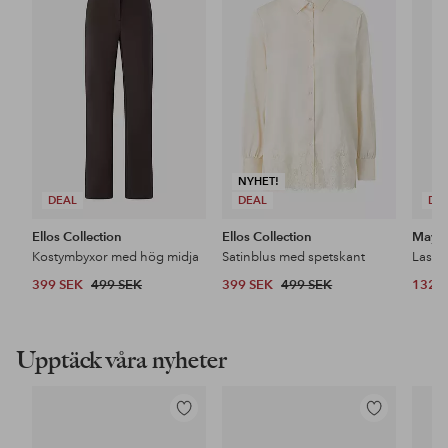
till
till
i
i
favoriter
favoriter
NYHET!
DEAL
DEAL
DE
Ellos Collection
Ellos Collection
Maybe
Kostymbyxor med hög midja
Satinblus med spetskant
399 SEK
499 SEK
399 SEK
499 SEK
132 
Upptäck våra nyheter
Lägg
Lägg
till
till