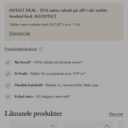
OUTLET DEAL - 25% extra rabatt på allt i vår outlet.
Använd kod: ALLOUTLET
*Gäller varor märkta med OUTLET t.o.m. 11/8.
Shoppa här
Produktdeklaration
Ny kund?
– 40% rabatt på dyraste varan*
Fri frakt
– Gäller för postpaket över 599 kr*
Flexibla betalsätt
– Betala nu, senare eller dela upp
Enkel retur
– 30 dagars returrätt*
Liknande produkter
Visa mer