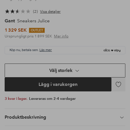
2
Visa detaljer
Gant
Sneakers Julice
1 329 SEK
OUTLET
Ursprungligt pris
1 899 SEK
Mer info
Köp nu, betala sen.
Läs mer
Välj storlek
Lägg i varukorgen
Lägg
till
3 kvar i lager.
Levereras om 2-4 vardagar
i
favoriter
Produktbeskrivning