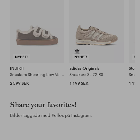
i
i
favoriter
favoriter
NYHET!
NYHET!
NY
INUIKII
adidas Originals
Steve
Sneakers Shearling Low Velcro
Sneakers SL 72 RS
Sneak
2 599 SEK
1 199 SEK
1 199
Share your favorites!
Bilder taggade med
#ellos
på Instagram.
Inlägg
ellosofficial
Inlägg
ellosofficial
Inl
ello
publicerat
publicerat
pub
av
av
av