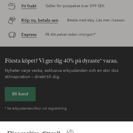
Fri frakt
Gäller för postpaket över 599 SEK
Köp nu, betala sen
Betala med elpy. Läs mer i kassan.
Express
Få ditt paket redan imorgon*
Första köpet? Vi ger dig 40% på dyraste* varan.
Nyheter varje vecka, exklusiva erbjudanden och en stor dos
stilinspiration – direkt till dig.
Bli kund
* Se erbjudandevillkor vid registrering
Behöver du hjälp?