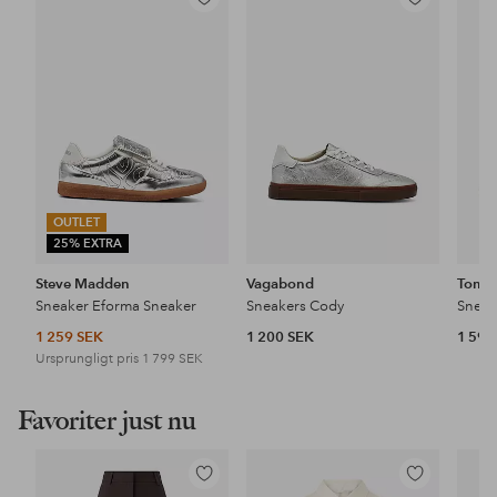
Lägg
Lägg
till
till
i
i
favoriter
favoriter
OUTLET
25% EXTRA
Steve Madden
Vagabond
Tommy
Sneaker Eforma Sneaker
Sneakers Cody
1 259 SEK
1 200 SEK
1 599
Ursprungligt pris
1 799 SEK
Favoriter just nu
Lägg
Lägg