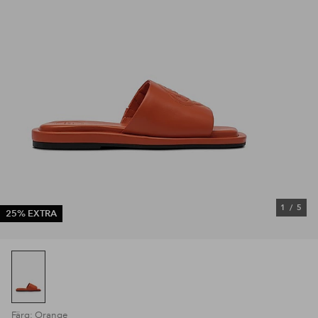
1
/
5
25% EXTRA
Färg: Orange