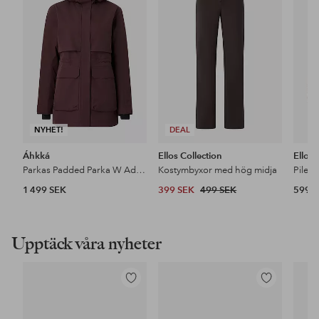
i
i
favoriter
favoriter
NYHET!
DEAL
Áhkká
Ellos Collection
Ellos
Parkas Padded Parka W Adjustable Waist
Kostymbyxor med hög midja
Pileja
1 499 SEK
399 SEK
499 SEK
599 
Upptäck våra nyheter
Lägg
Lägg
till
till
i
i