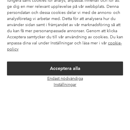
fungera samt cookies för analys, anpassat innehåll och för att
ge dig en mer relevant upplevelse på vår webbplats. Denna
Kundservice
Beställning
Betalsätt
Leveran
persondatan och dessa cookies delar vi med de annons- och
analysföretag vi arbetar med. Detta för att analysera hur du
använder sidan samt i främjandet av vår marknadsföring så att
du kan få mer personanpassade annonser. Genom att klicka
Mina sidor
Acceptera samtycker du till vår användning av cookies. Du kan
anpassa dina val under Inställningar och läsa mer i vår
cookie-
policy
Om Ellos
Våra tjänster
Acceptera alla
Endast nödvändiga
Öpp
Villkor
Inställningar
chatt
Vänner