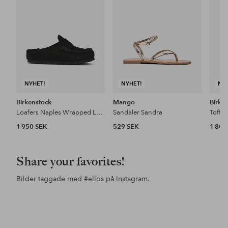
favoriter
favoriter
NYHET!
NYHET!
NY
Birkenstock
Mango
Birke
Loafers Naples Wrapped Leve Black
Sandaler Sandra
1 950 SEK
529 SEK
1 800
Share your favorites!
Bilder taggade med
#ellos
på Instagram.
Inlägg
ellosofficial
Inlägg
ellosofficial
Inl
ello
publicerat
publicerat
pub
av
av
av