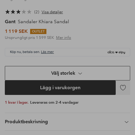
2
Visa detaljer
Gant
Sandaler Khiara Sandal
1 119 SEK
OUTLET
Ursprungligt pris
1 599 SEK
Mer info
Köp nu, betala sen.
Läs mer
Välj storlek
Lägg i varukorgen
Lägg
till
1 kvar i lager.
Levereras om 2-4 vardagar
i
favoriter
Produktbeskrivning