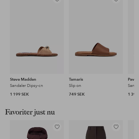
Lägg
Lägg
till
till
i
i
favoriter
favoriter
Steve Madden
Tamaris
Pave
Sandaler Dipsy-cn
Slip on
Sanda
1 199 SEK
749 SEK
1 399
Favoriter just nu
Lägg
Lägg
till
till