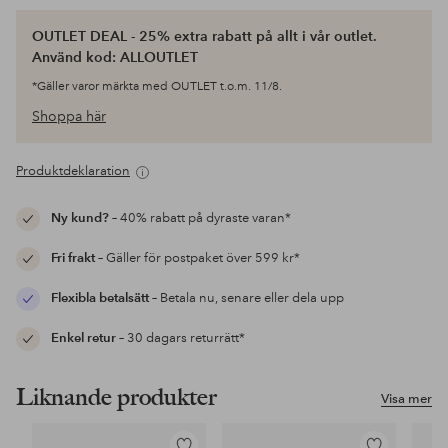
OUTLET DEAL - 25% extra rabatt på allt i vår outlet.
Använd kod: ALLOUTLET
*Gäller varor märkta med OUTLET t.o.m. 11/8.
Shoppa här
Produktdeklaration
Ny kund?
– 40% rabatt på dyraste varan*
Fri frakt
– Gäller för postpaket över 599 kr*
Flexibla betalsätt
– Betala nu, senare eller dela upp
Enkel retur
– 30 dagars returrätt*
Liknande produkter
Visa mer