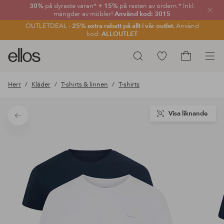
30%
på dyraste varan*
+ 15%
på resten av ordern.* Inkl.
Stän
mängder av möbler!
Använd kod: 3015
OUTLETDEAL -
25% extra rabatt på allt i vår outlet.
Använd
kod:
ALLOUTLET
Ellos
Gå
Sök
logotyp
till
Gå
-
favoritmarkerade
till
Herr
Kläder
T-shirts & linnen
T-shirts
gå
produkter
kundvagne
till
förstasidan
Visa liknande
Tillbaka