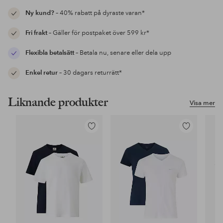
Ny kund?
– 40% rabatt på dyraste varan*
Fri frakt
– Gäller för postpaket över 599 kr*
Flexibla betalsätt
– Betala nu, senare eller dela upp
Enkel retur
– 30 dagars returrätt*
Liknande produkter
Visa mer
Lägg
Lägg
till
till
i
i
favoriter
favoriter