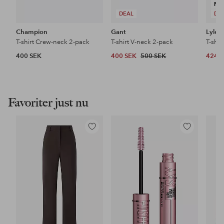
NY
DEAL
DE
Champion
Gant
Lyle &
T-shirt Crew-neck 2-pack
T-shirt V-neck 2-pack
T-shir
400 SEK
400 SEK
500 SEK
424 
Favoriter just nu
Lägg
Lägg
till
till
i
i
favoriter
favoriter