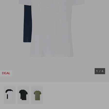
1
/
6
DEAL