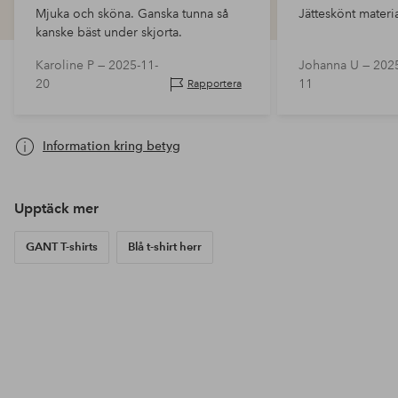
Mjuka och sköna. Ganska tunna så
kanske bäst under skjorta.
Karoline P —
2025-11-
Johanna U —
2025
20
11
Rapportera
Information kring betyg
Upptäck mer
GANT T-shirts
Blå t-shirt herr