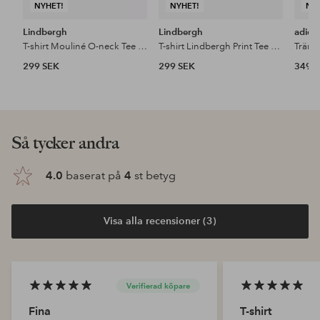
NYHET!
NYHET!
NY
Lindbergh
Lindbergh
adida
T-shirt Mouliné O-neck Tee S/S
T-shirt Lindbergh Print Tee S/S
Träni
299 SEK
299 SEK
349 
Så tycker andra
4.0
baserat på
4
st betyg
Visa alla recensioner (3)
Verifierad köpare
Fina
T-shirt