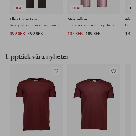
DEAL
DEAL
NY
Ellos Collection
Maybelline
Áhkk
Kostymbyxor med hög midja
Lash Sensational Sky High Mascara
399 SEK
499 SEK
132 SEK
189 SEK
1 499
Upptäck våra nyheter
Lägg
Lägg
till
till
i
i
favoriter
favoriter