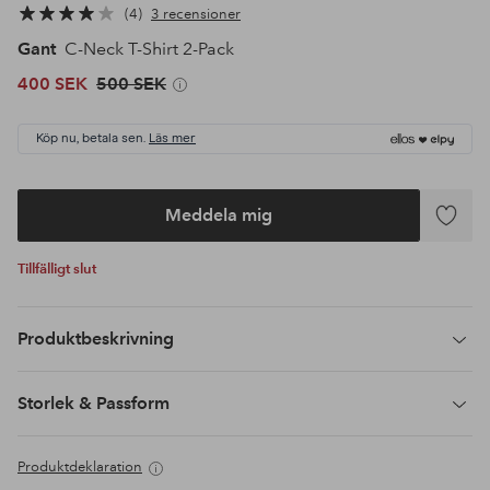
4
3 recensioner
Gant
C-Neck T-Shirt 2-Pack
400 SEK
500 SEK
Köp nu, betala sen.
Läs mer
Meddela mig
Lägg
till
Tillfälligt slut
i
favoriter
Produktbeskrivning
Storlek & Passform
Produktdeklaration