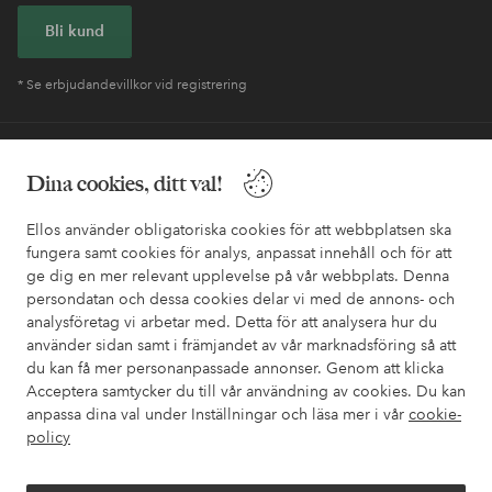
Bli kund
* Se erbjudandevillkor vid registrering
Behöver du hjälp?
Dina cookies, ditt val!
I vår FAQ hittar du svaren på de vanligaste frågorna. Här finns
också information om hur du enklast kontaktar oss.
Ellos använder obligatoriska cookies för att webbplatsen ska
fungera samt cookies för analys, anpassat innehåll och för att
ge dig en mer relevant upplevelse på vår webbplats. Denna
Kundservice
Beställning
Betalsätt
Leveran
persondatan och dessa cookies delar vi med de annons- och
analysföretag vi arbetar med. Detta för att analysera hur du
använder sidan samt i främjandet av vår marknadsföring så att
du kan få mer personanpassade annonser. Genom att klicka
Mina sidor
Acceptera samtycker du till vår användning av cookies. Du kan
anpassa dina val under Inställningar och läsa mer i vår
cookie-
Om Ellos
policy