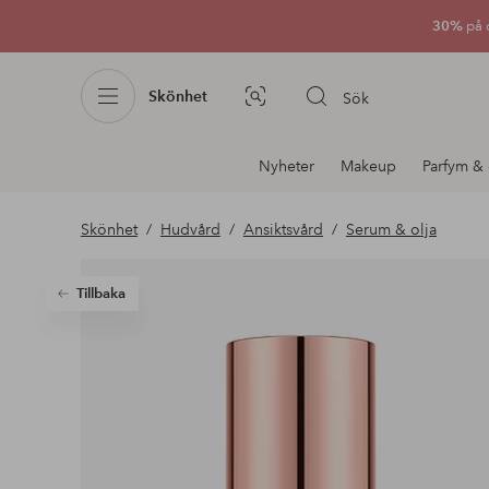
30%
på 
Skönhet
Sök
Bildsök
Avdelnings
Nyheter
Makeup
Parfym & 
navigation
Skönhet
Hudvård
Ansiktsvård
Serum & olja
Tillbaka