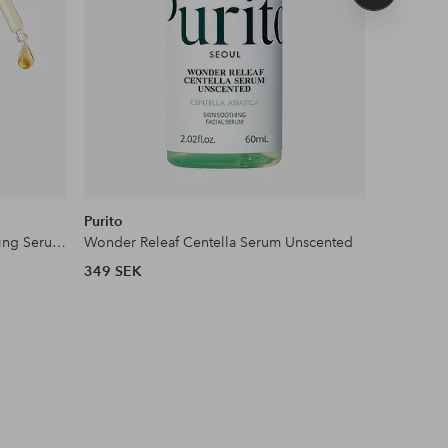
produkt
Purito
Purito
Collagen Q10 Expert 3In1 Repairing Serum 30 Ml
Wonder Releaf Centella Serum Unscented
Azelaic A
349 SEK
349 SEK