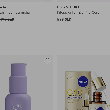
liknande
ection
Ellos STUDIO
xor med hög midja
Pilejacka Full Zip Pile Core
499 SEK
599 SEK
Lägg
till
i
favoriter