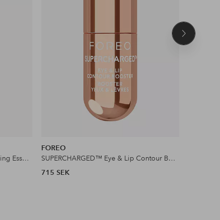
Nästa
produkt
FOREO
FOREO
SUPERCHARGED™ Barrier Restoring Essence Mist
SUPERCHARGED™ Eye & Lip Contour Booster
715 SEK
775 SEK