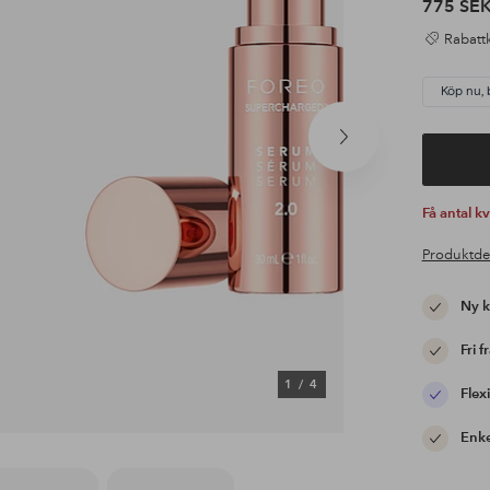
775 SE
Rabattk
Köp nu, 
Nästa
produkt
Få antal k
Produktde
Ny 
Fri f
1
/
4
Flexi
Enke