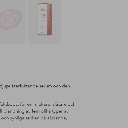
upt återfuktande serum och den
tboost för en mjukare, slätare och
l blandning av fem olika typer av
 och synliga tecken på åldrande,