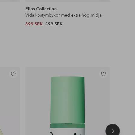
liknande
liknande
Ellos Collection
Ellos Col
Vida kostymbyxor med extra hög midja
Oversize 
399 SEK
499 SEK
699 SEK
Lägg
Lägg
till
till
i
i
favoriter
favoriter
Nästa