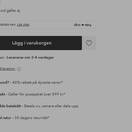
K
od gäller ej
betala sen.
Läs mer
Lägg i varukorgen
Lägg
till
var:
Levereras om 2-4 vardagar
i
favoriter
klaration
kund?
– 40% rabatt på dyraste varan*
rakt
– Gäller för postpaket över 599 kr*
bla betalsätt
– Betala nu, senare eller dela upp
l retur
– 30 dagars returrätt*