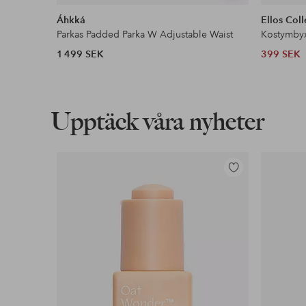
liknande
Áhkká
Ellos Coll
Parkas Padded Parka W Adjustable Waist
Kostymby
1 499 SEK
399 SEK
Upptäck våra nyheter
Lägg
till
i
favoriter