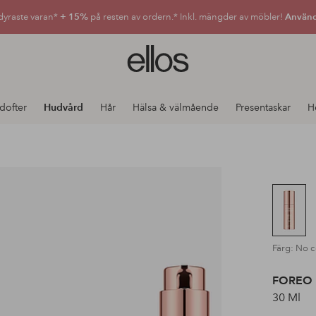
dyraste varan*
+ 15%
på resten av ordern.* Inkl. mängder av möbler!
Använd
Ellos
logotyp
-
gå
dofter
Hudvård
Hår
Hälsa & välmående
Presentaskar
H
till
förstasidan
Färg: No c
FOREO
30 Ml