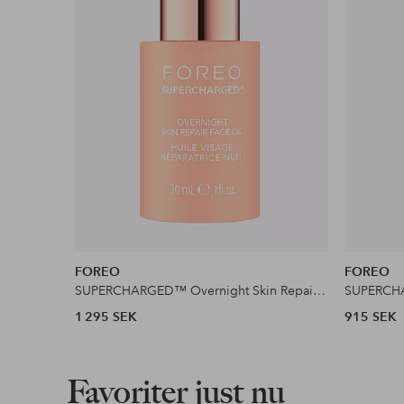
Ladda ner högupplöst bild
Fri frakt
Gäller för postpaket över 599 kr
Läs mer
Faktura & Delbetalning
Våra mest fördelaktiga betalsätt
FOREO
FOREO
Läs mer
SUPERCHARGED™ Overnight Skin Repair Face Oil 30 ml
1 295 SEK
915 SEK
Favoriter just nu