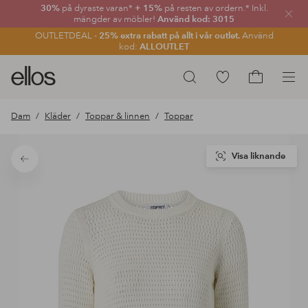
30%
på dyraste varan*
+ 15%
på resten av ordern.* Inkl.
Stän
mängder av möbler!
Använd kod: 3015
OUTLETDEAL -
25% extra rabatt på allt i vår outlet.
Använd
kod:
ALLOUTLET
Ellos
Gå
Sök
logotyp
till
Gå
-
favoritmarkerade
till
Dam
Kläder
Toppar & linnen
Toppar
gå
produkter
kundvagne
till
förstasidan
Visa liknande
Tillbaka