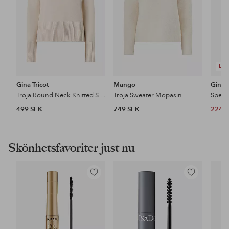
DE
Gina Tricot
Mango
Gina T
Tröja Round Neck Knitted Sweater
Tröja Sweater Mopasin
Spets
499 SEK
749 SEK
224 
Skönhetsfavoriter just nu
Lägg
Lägg
till
till
i
i
favoriter
favoriter