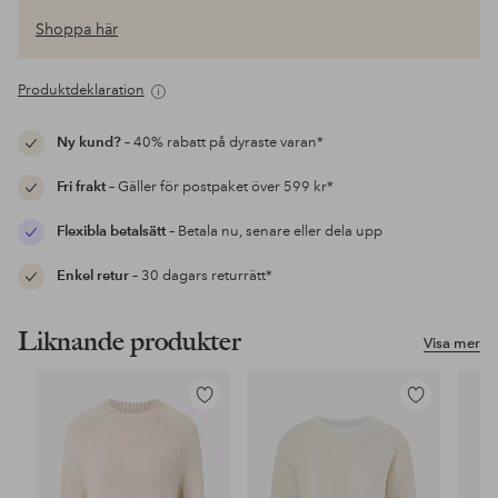
Shoppa här
Produktdeklaration
Ny kund?
– 40% rabatt på dyraste varan*
Fri frakt
– Gäller för postpaket över 599 kr*
Flexibla betalsätt
– Betala nu, senare eller dela upp
Enkel retur
– 30 dagars returrätt*
Liknande produkter
Visa mer
Lägg
Lägg
till
till
i
i
favoriter
favoriter