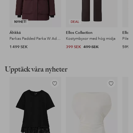
NYHET!
DEAL
Áhkká
Ellos Collection
Ellos
Parkas Padded Parka W Adjustable Waist
Kostymbyxor med hög midja
Pileja
1 499 SEK
399 SEK
499 SEK
599 
Upptäck våra nyheter
Lägg
Lägg
till
till
i
i
favoriter
favoriter