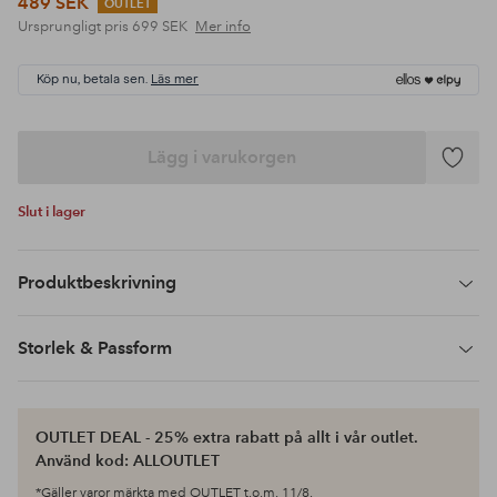
489 SEK
OUTLET
Ursprungligt pris
699 SEK
Mer info
Köp nu, betala sen.
Läs mer
Lägg i varukorgen
Lägg
till
Slut i lager
i
favoriter
Produktbeskrivning
Storlek & Passform
OUTLET DEAL - 25% extra rabatt på allt i vår outlet.
Använd kod: ALLOUTLET
*Gäller varor märkta med OUTLET t.o.m. 11/8.