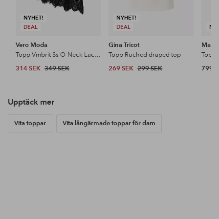
NYHET!
NYHET!
DEAL
DEAL
NY
Vero Moda
Gina Tricot
Masai
Topp Vmbrit Ss O-Neck Lace T-Shirt Jrs
Topp Ruched draped top
Topp 
314 SEK
349 SEK
269 SEK
299 SEK
799 
Upptäck mer
Vita toppar
Vita långärmade toppar för dam