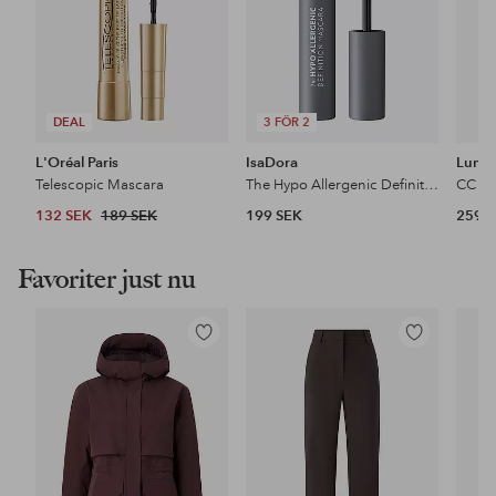
DEAL
3 FÖR 2
L'Oréal Paris
IsaDora
Lume
Telescopic Mascara
The Hypo Allergenic Definition Mascara
132 SEK
189 SEK
199 SEK
259 
Favoriter just nu
Lägg
Lägg
till
till
i
i
favoriter
favoriter