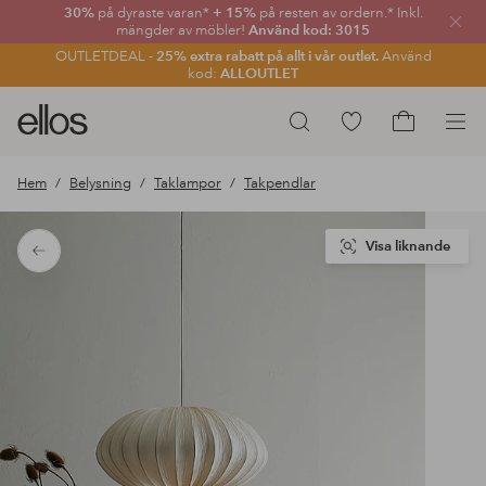
30%
på dyraste varan*
+ 15%
på resten av ordern.* Inkl.
Stän
mängder av möbler!
Använd kod: 3015
OUTLETDEAL -
25% extra rabatt på allt i vår outlet.
Använd
kod:
ALLOUTLET
Ellos
Gå
Sök
logotyp
till
Gå
-
favoritmarkerade
till
Hem
Belysning
Taklampor
Takpendlar
gå
produkter
kundvagne
till
förstasidan
Visa liknande
Tillbaka