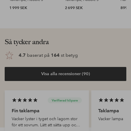
1 999 SEK
2 699 SEK
899 
Så tycker andra
4.7
baserat på
164
st betyg
Visa alla recensioner (90)
Verifierad köpare
Fin taklampa
Taklampa
Vacker lyster i tyget och lagom stor
Vacker lampa
för ett sovrum. Lätt att sätta upp och
fint med guldfärgad kopp i taket. Vi