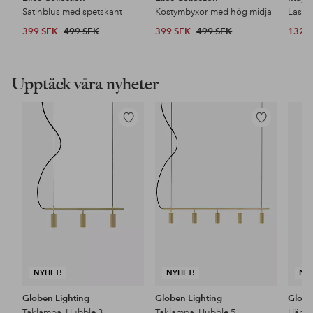
Satinblus med spetskant
Kostymbyxor med hög midja
399 SEK
499 SEK
399 SEK
499 SEK
132 
Upptäck våra nyheter
Lägg
Lägg
till
till
i
i
favoriter
favoriter
NYHET!
NYHET!
NY
Globen Lighting
Globen Lighting
Globe
Taklampa, Hubble 3
Taklampa, Hubble 5
Hänge