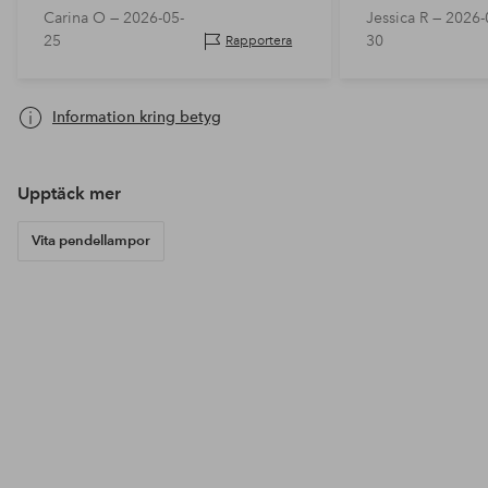
Carina O —
2026-05-
Jessica R —
2026-
är mkt nöjda med köpet!
25
30
Rapportera
Information kring betyg
Upptäck mer
Vita pendellampor