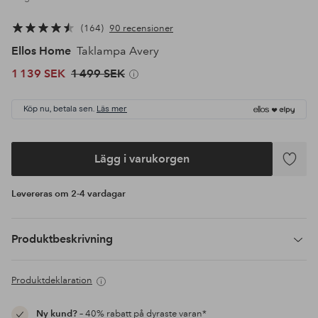
164
90 recensioner
Ellos Home
Taklampa Avery
1 139 SEK
1 499 SEK
Köp nu, betala sen.
Läs mer
Lägg i varukorgen
Lägg
till
Levereras om 2-4 vardagar
i
favoriter
Produktbeskrivning
Produktdeklaration
Ny kund?
– 40% rabatt på dyraste varan*