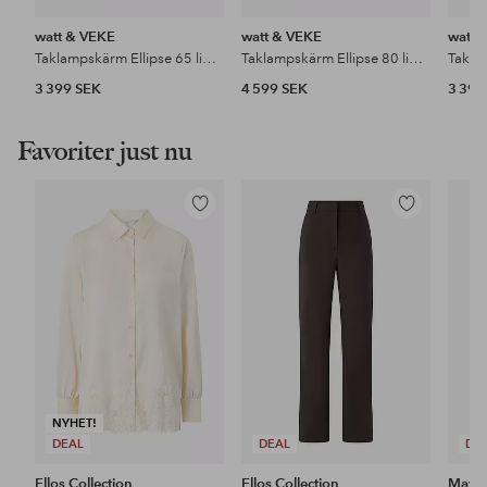
watt & VEKE
watt & VEKE
watt 
Taklampskärm Ellipse 65 linne
Taklampskärm Ellipse 80 linne
3 399 SEK
4 599 SEK
3 399
Favoriter just nu
Lägg
Lägg
till
till
i
i
favoriter
favoriter
NYHET!
DEAL
DEAL
DE
Ellos Collection
Ellos Collection
Maybe