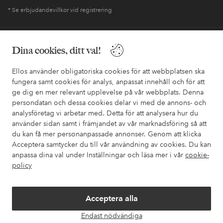
* Se erbjudandevillkor vid registrering
Behöver du hjälp?
Dina cookies, ditt val!
I vår FAQ hittar du svaren på de vanligaste frågorna. Här finns
Ellos använder obligatoriska cookies för att webbplatsen ska
också information om hur du enklast kontaktar oss.
fungera samt cookies för analys, anpassat innehåll och för att
ge dig en mer relevant upplevelse på vår webbplats. Denna
Kundservice
Beställning
Betalsätt
Leveran
persondatan och dessa cookies delar vi med de annons- och
analysföretag vi arbetar med. Detta för att analysera hur du
använder sidan samt i främjandet av vår marknadsföring så att
du kan få mer personanpassade annonser. Genom att klicka
Mina sidor
Acceptera samtycker du till vår användning av cookies. Du kan
anpassa dina val under Inställningar och läsa mer i vår
cookie-
policy
Om Ellos
Våra tjänster
Acceptera alla
Endast nödvändiga
Öpp