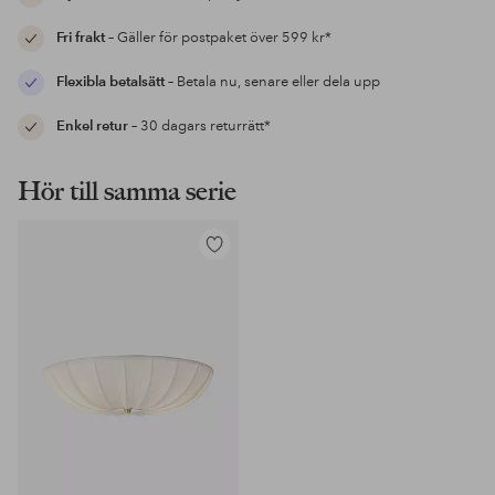
Fri frakt
– Gäller för postpaket över 599 kr*
Flexibla betalsätt
– Betala nu, senare eller dela upp
Enkel retur
– 30 dagars returrätt*
Hör till samma serie
Lägg
till
i
favoriter