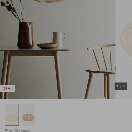
1
/
5
DEAL
Färg: Cremevit