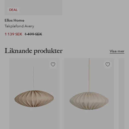
DEAL
Ellos Home
Takplafond Avery
1 139 SEK
1 499 SEK
Liknande produkter
Visa mer
Lägg
Lägg
till
till
i
i
favoriter
favoriter