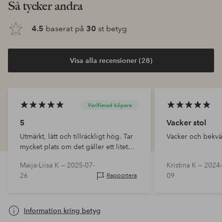
Så tycker andra
4.5
baserat på
30
st betyg
Visa alla recensioner (28)
Verifierad köpare
5
Vacker stol
Utmärkt, lätt och tillräckligt hög. Tar
Vacker och bekv
mycket plats om det gäller ett litet
bord. Annars vacker och till och med
Maija-Liisa K —
2025-07-
Kristina K —
2024-
lyxig känsla.
26
09
Rapportera
Information kring betyg