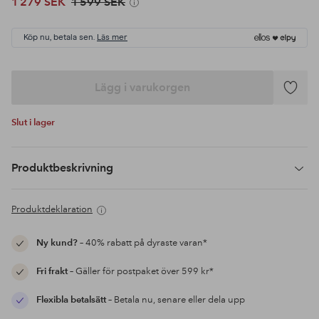
1 279 SEK
1 599 SEK
Köp nu, betala sen.
Läs mer
Lägg i varukorgen
Lägg
till
Slut i lager
i
favoriter
Produktbeskrivning
Produktdeklaration
Ny kund?
– 40% rabatt på dyraste varan*
Fri frakt
– Gäller för postpaket över 599 kr*
Flexibla betalsätt
– Betala nu, senare eller dela upp