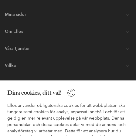
Mina sidor
Om Ellos
Våra tjänster
Villkor
Vänner
Dina cookies, ditt val!
Ellos använder obligatoriska cookies för att webbplatsen ska
fungera samt cookies för analys, anpassat innehåll och för att
ge dig en mer relevant upplevelse på vår webbplats. Denna
Säkra betalningar - Betala direkt eller dela upp
persondatan och dessa cookies delar vi med de annons- och
analysföretag vi arbetar med. Detta för att analysera hur du
Vill du veta mer om
våra betalalternativ
?