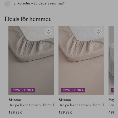
Enkel retur
– 30 dagars returrätt*
Deals för hemmet
Lägg
Lägg
till
till
i
i
favoriter
favoriter
COSYBED 30%
COSYBED 30%
CO
&Home
&Home
Stayc
Dra på-lakan Heaven i bomull
Dra på-lakan Heaven i bomull
129 SEK
129 SEK
499 