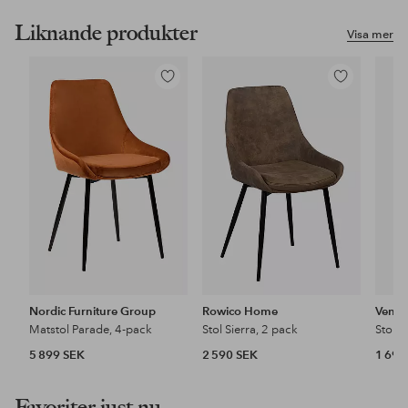
Liknande produkter
Visa mer
Lägg
Lägg
till
till
i
i
favoriter
favoriter
Nordic Furniture Group
Rowico Home
Vent
Matstol Parade, 4-pack
Stol Sierra, 2 pack
Stol, 
5 899 SEK
2 590 SEK
1 699
Favoriter just nu