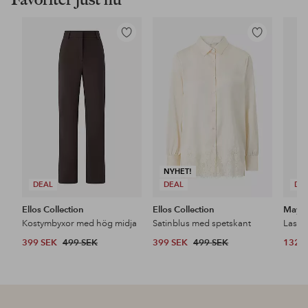
Lägg
Lägg
till
till
i
i
favoriter
favoriter
NYHET!
DEAL
DEAL
DE
Ellos Collection
Ellos Collection
Maybe
Kostymbyxor med hög midja
Satinblus med spetskant
399 SEK
499 SEK
399 SEK
499 SEK
132 