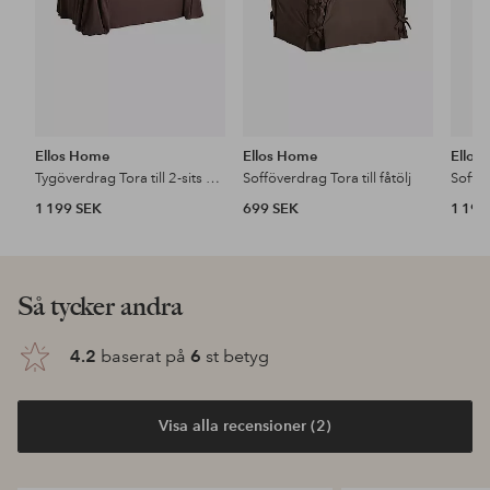
Ellos Home
Ellos Home
Ellos
Tygöverdrag Tora till 2-sits soffa
Sofföverdrag Tora till fåtölj
1 199 SEK
699 SEK
1 199
Så tycker andra
4.2
baserat på
6
st betyg
Visa alla recensioner (2)