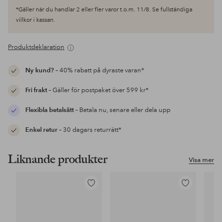
*Gäller när du handlar 2 eller fler varor t.o.m. 11/8. Se fullständiga
villkor i kassan.
Produktdeklaration
Ny kund?
– 40% rabatt på dyraste varan*
Fri frakt
– Gäller för postpaket över 599 kr*
Flexibla betalsätt
– Betala nu, senare eller dela upp
Enkel retur
– 30 dagars returrätt*
Liknande produkter
Visa mer
Lägg
Lägg
till
till
i
i
favoriter
favoriter