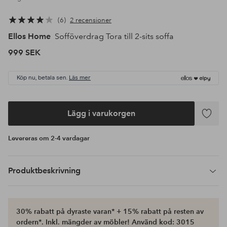
6
2 recensioner
Ellos Home
Sofföverdrag Tora till 2-sits soffa
999 SEK
Köp nu, betala sen.
Läs mer
Lägg i varukorgen
Lägg
till
Levereras om 2-4 vardagar
i
favoriter
Produktbeskrivning
30% rabatt på dyraste varan* + 15% rabatt på resten av
ordern*. Inkl. mängder av möbler! Använd kod: 3015