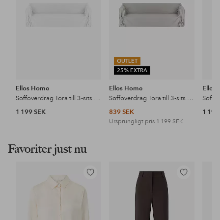
OUTLET
25% EXTRA
Ellos Home
Ellos Home
Ellos
Sofföverdrag Tora till 3-sits soffa
Sofföverdrag Tora till 3-sits soffa
1 199 SEK
839 SEK
1 199
Ursprungligt pris
1 199 SEK
Favoriter just nu
Lägg
Lägg
till
till
i
i
favoriter
favoriter