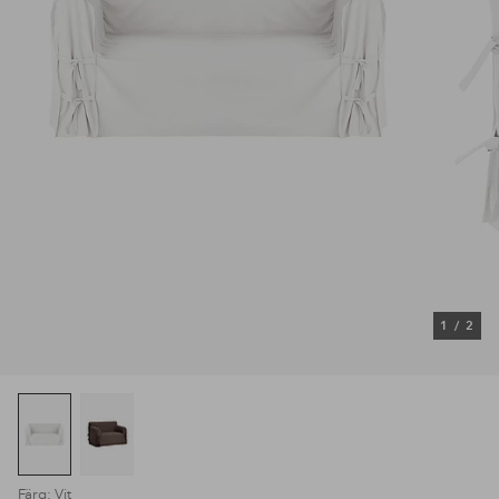
1
/
2
Färg: Vit