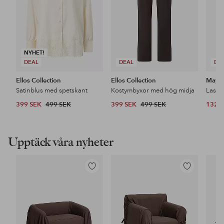
NYHET!
DEAL
DEAL
DE
Ellos Collection
Ellos Collection
Maybe
Satinblus med spetskant
Kostymbyxor med hög midja
399 SEK
499 SEK
399 SEK
499 SEK
132 
Upptäck våra nyheter
Lägg
Lägg
till
till
i
i
favoriter
favoriter