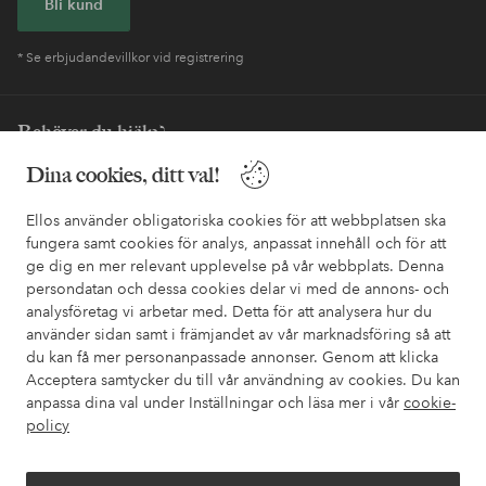
Bli kund
* Se erbjudandevillkor vid registrering
Behöver du hjälp?
Dina cookies, ditt val!
I vår FAQ hittar du svaren på de vanligaste frågorna. Här finns
också information om hur du enklast kontaktar oss.
Ellos använder obligatoriska cookies för att webbplatsen ska
fungera samt cookies för analys, anpassat innehåll och för att
Kundservice
Beställning
Betalsätt
Leveran
ge dig en mer relevant upplevelse på vår webbplats. Denna
persondatan och dessa cookies delar vi med de annons- och
analysföretag vi arbetar med. Detta för att analysera hur du
använder sidan samt i främjandet av vår marknadsföring så att
Mina sidor
du kan få mer personanpassade annonser. Genom att klicka
Acceptera samtycker du till vår användning av cookies. Du kan
Om Ellos
anpassa dina val under Inställningar och läsa mer i vår
cookie-
policy
Våra tjänster