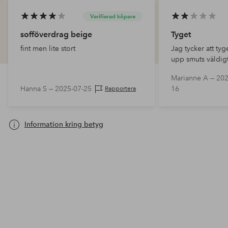
Verifierad köpare
sofföverdrag beige
Tyget
fint men lite stort
Jag tycker att tyge
upp smuts väldigt
kvaliteten. Passf
Marianne A —
202
bästa. Men tjänar d
Hanna S —
2025-07-25
16
Rapportera
Information kring betyg