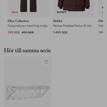
NY
DEAL
NYHET!
DE
Ellos Collection
Áhkká
Ellos 
Kostymbyxor med hög midja
Parkas Padded Parka W Adjustable Waist
399 SEK
499 SEK
1 499 SEK
399 
Hör till samma serie
Lägg
till
i
favoriter