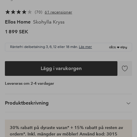
70
61 recensioner
Ellos Home
Skohylla Kryss
1 899 SEK
Räntefri delbetalning 3, 6, 12 eller 18 mån.
Läs mer
Lägg i varukorgen
Lägg
till
Levereras om 2-4 vardagar
i
favoriter
Produktbeskrivning
30% rabatt på dyraste varan* + 15% rabatt på resten av
ordern*. Inkl. mängder av möbler! Använd kod: 3015