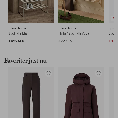
DE
Ellos Home
Ellos Home
Spind
Skohylla Elis
Hylla / skohylla Alba
Skohyl
1 599 SEK
899 SEK
1 481
Favoriter just nu
Lägg
Lägg
till
till
i
i
favoriter
favoriter