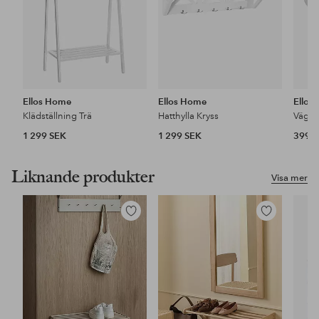
Ellos Home
Ellos Home
Ellos
Klädställning Trä
Hatthylla Kryss
Väggh
1 299 SEK
1 299 SEK
399 
Liknande produkter
Visa mer
Lägg
Lägg
till
till
i
i
favoriter
favoriter