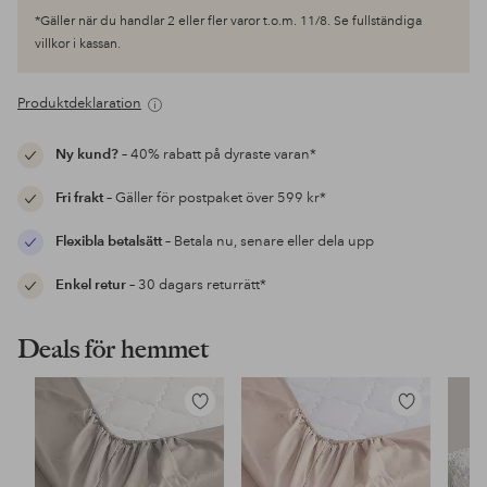
*Gäller när du handlar 2 eller fler varor t.o.m. 11/8. Se fullständiga
villkor i kassan.
Produktdeklaration
Ny kund?
– 40% rabatt på dyraste varan*
Fri frakt
– Gäller för postpaket över 599 kr*
Flexibla betalsätt
– Betala nu, senare eller dela upp
Enkel retur
– 30 dagars returrätt*
Deals för hemmet
Lägg
Lägg
till
till
i
i
favoriter
favoriter