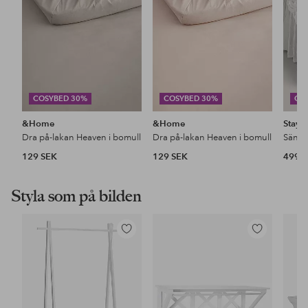
COSYBED 30%
COSYBED 30%
CO
&Home
&Home
Stayc
Dra på-lakan Heaven i bomull
Dra på-lakan Heaven i bomull
129 SEK
129 SEK
499 
Styla som på bilden
Lägg
Lägg
till
till
i
i
favoriter
favoriter