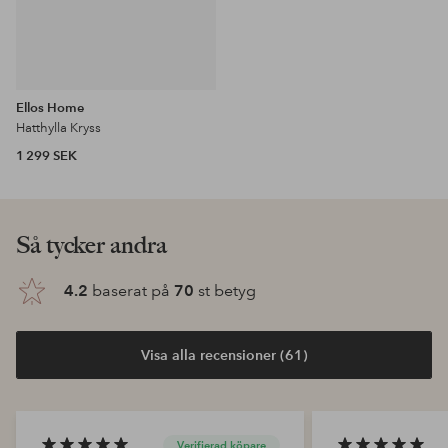
Ellos Home
Hatthylla Kryss
1 299 SEK
Så tycker andra
4.2
baserat på
70
st betyg
Visa alla recensioner (61)
Verifierad köpare