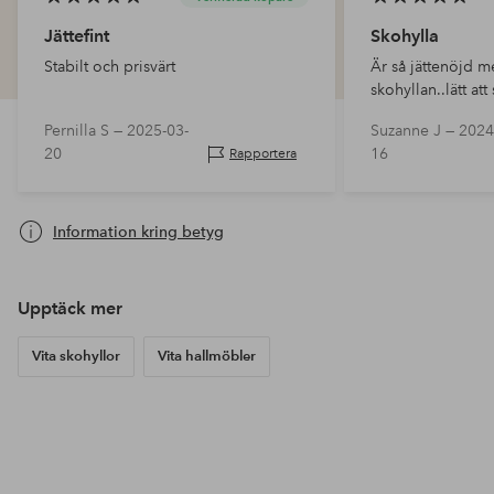
Jättefint
Skohylla
Stabilt och prisvärt
Är så jättenöjd m
skohyllan..lätt at
med kryssen på s
Pernilla S —
2025-03-
Suzanne J —
2024
20
16
Rapportera
Information kring betyg
Upptäck mer
Vita skohyllor
Vita hallmöbler