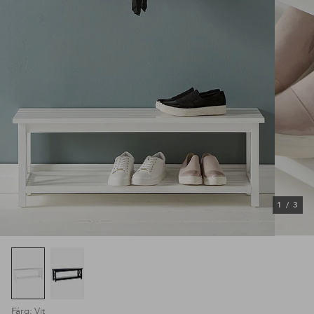
1
/
3
Färg: Vit