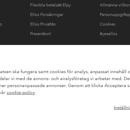
Flexibla betalsätt Elpy
Allmänna villkor
Ellos Försäkringar
Personuppgiftsp
up
Ellos Privatlån
Cookies
Presentkort
#yesellos
görelse
atsen ska fungera samt cookies för analys, anpassat innehåll o
lar vi med de annons- och analysföretag vi arbetar med. Dett
 mer personanpassade annonser. Genom att klicka Acceptera sa
upp
 vår
cookie-policy
elpy
elpy
Inställn
Sverige - Välj land
Facebook
Instagr