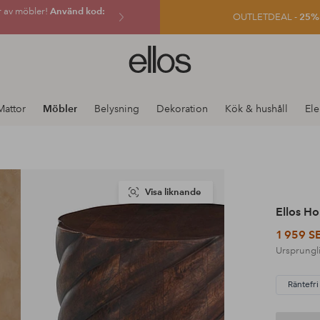
r av möbler!
Använd kod:
OUTLETDEAL -
25% e
Ellos
logotyp
-
gå
Mattor
Möbler
Belysning
Dekoration
Kök & hushåll
Ele
till
förstasidan
Visa liknande
Ellos H
1 959 S
Ursprungli
Räntefri