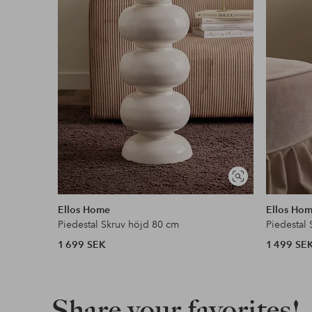
Visa
liknande
Ellos Home
Ellos Ho
Piedestal Skruv höjd 80 cm
Piedestal
1 699 SEK
1 499 SE
Share your favorites!