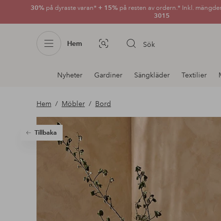
30%
på dyraste varan*
+ 15%
på resten av ordern.* Inkl. mängde
3015
Hem
Sök
Bildsök
Avdelnings
Nyheter
Gardiner
Sängkläder
Textilier
navigation
Hem
Möbler
Bord
Tillbaka