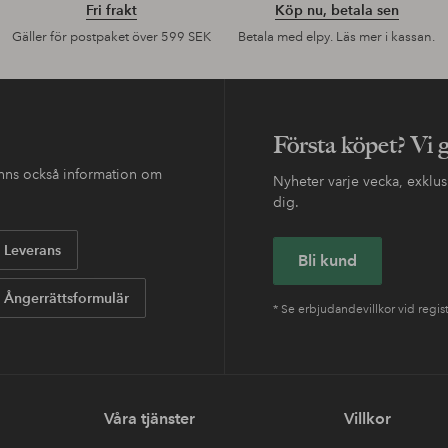
Fri frakt
Köp nu, betala sen
Gäller för postpaket över 599 SEK
Betala med elpy. Läs mer i kassan.
Första köpet? Vi 
finns också information om
Nyheter varje vecka, exklusi
dig.
Leverans
Bli kund
Ångerrättsformulär
* Se erbjudandevillkor vid regis
Våra tjänster
Villkor