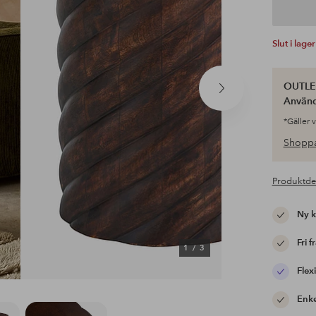
Slut i lager
OUTLET
Nästa
Använ
produkt
*Gäller 
Shoppa
Produktde
Ny 
Fri f
1
/
3
Flexi
Enke