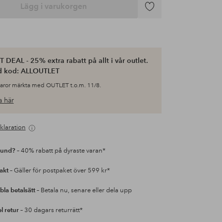
Lägg i varukorgen
Lägg
till
i
favoriter
 DEAL - 25% extra rabatt på allt i vår outlet.
d kod: ALLOUTLET
varor märkta med OUTLET t.o.m. 11/8.
 här
klaration
kund?
– 40% rabatt på dyraste varan*
rakt
– Gäller för postpaket över 599 kr*
bla betalsätt
– Betala nu, senare eller dela upp
l retur
– 30 dagars returrätt*