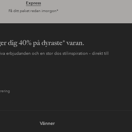
Express
Få ditt paket redan imorgon*
ger dig 40% på dyraste* varan.
va erbjudanden och en stor dos stilinspiration – direkt till
trering
Vänner