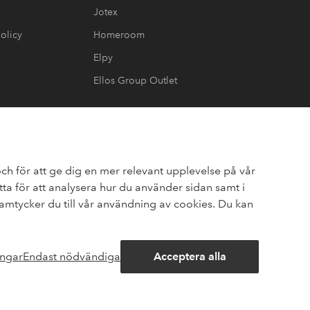
Jotex
olicy
Homeroom
Elpy
Ellos Group Outlet
ch för att ge dig en mer relevant upplevelse på vår
a för att analysera hur du använder sidan samt i
mtycker du till vår användning av cookies. Du kan
ingar
Endast nödvändiga
Acceptera alla
Öppna
am
Pinterest
Youtube
chattrut