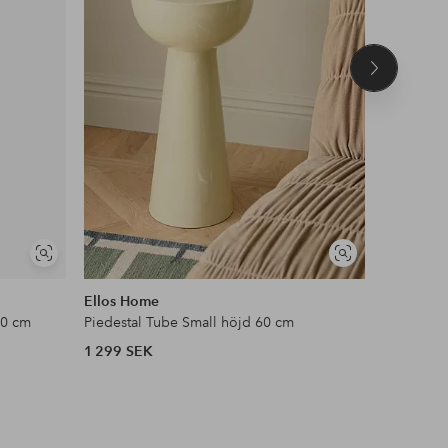
Nästa
produkt
Visa
Visa
liknande
liknande
Ellos Home
Ellos Ho
50 cm
Piedestal Tube Small höjd 60 cm
Piedestal
1 299 SEK
1 499 SE