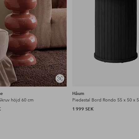
Visa
liknande
me
Håum
 Skruv höjd 60 cm
Piedestal Bord Rondo 55 x 50 x 
K
1 999 SEK