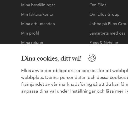
Mina beställningar
Om Ellos
Min faktura/konto
Om Ellos Group
Mina erbjudanden
Jobba på Ellos Gro
Min profil
Samarbeta med oss
Mina returer
Press & Nyheter
Hållbarhetsrapport
Dina cookies, ditt val!
Tillgänglighetsredo
Ellos använder obligatoriska cookies för att webbpl
webbplats. Denna persondatan och dessa cookies de
främjandet av vår marknadsföring så att du kan få
Säkra betalningar - Betala direkt eller dela 
anpassa dina val under Inställningar och läsa mer i
Vill du veta mer om
våra betalalternativ
?