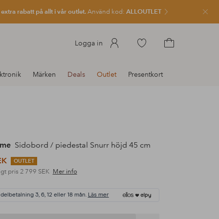
xtra rabatt på allt i vår outlet.
Använd kod:
ALLOUTLET
Stän
Gå
Logga in
till
Gå
favoritmarkerade
till
ktronik
Märken
Deals
Outlet
Presentkort
produkter
kundvagnen
ome
Sidobord / piedestal Snurr höjd 45 cm
EK
OUTLET
gt pris
2 799 SEK
Mer info
 delbetalning 3, 6, 12 eller 18 mån.
Läs mer