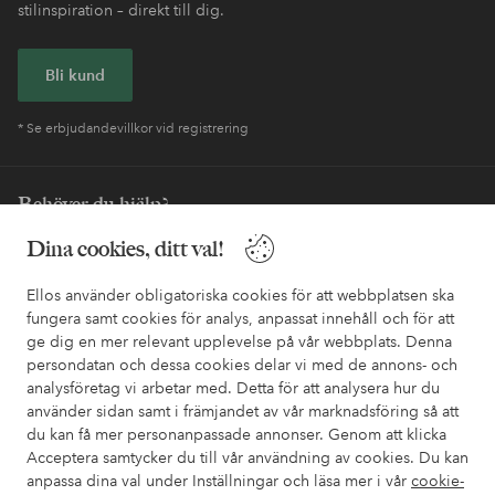
stilinspiration – direkt till dig.
Bli kund
* Se erbjudandevillkor vid registrering
Behöver du hjälp?
Dina cookies, ditt val!
I vår FAQ hittar du svaren på de vanligaste frågorna. Här finns
också information om hur du enklast kontaktar oss.
Ellos använder obligatoriska cookies för att webbplatsen ska
fungera samt cookies för analys, anpassat innehåll och för att
Kundservice
Beställning
Betalsätt
Leveran
ge dig en mer relevant upplevelse på vår webbplats. Denna
persondatan och dessa cookies delar vi med de annons- och
analysföretag vi arbetar med. Detta för att analysera hur du
använder sidan samt i främjandet av vår marknadsföring så att
Mina sidor
du kan få mer personanpassade annonser. Genom att klicka
Acceptera samtycker du till vår användning av cookies. Du kan
Om Ellos
anpassa dina val under Inställningar och läsa mer i vår
cookie-