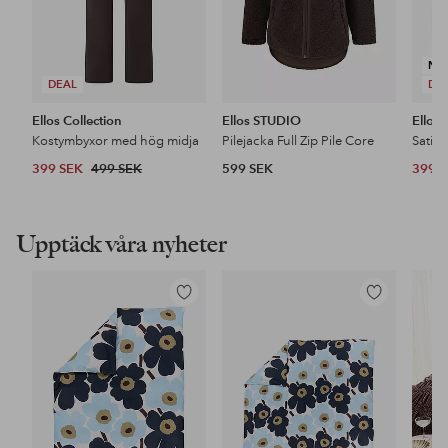
NY
DEAL
DE
Ellos Collection
Ellos STUDIO
Ellos 
Kostymbyxor med hög midja
Pilejacka Full Zip Pile Core
Satin
399 SEK
499 SEK
599 SEK
399 
Upptäck våra nyheter
Lägg
Lägg
till
till
i
i
favoriter
favoriter