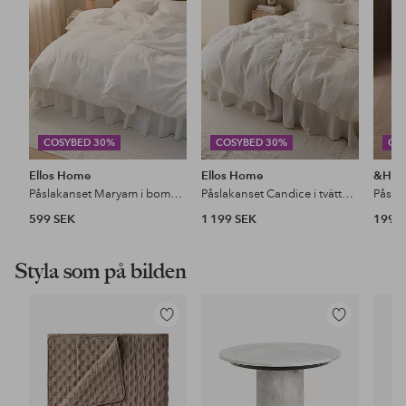
favoriter
favoriter
COSYBED 30%
COSYBED 30%
CO
Ellos Home
Ellos Home
&Ho
Påslakanset Maryam i bomullspercale 2 eller 3 delar
Påslakanset Candice i tvättat lin, 2 eller 3 delar
599 SEK
1 199 SEK
199 
Styla som på bilden
Lägg
Lägg
till
till
i
i
favoriter
favoriter