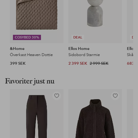
COSYBED 30%
DEAL
DE
&Home
Ellos Home
Ellos
Överkast Heaven Dottie
Sidobord Starmie
Skål N
399 SEK
2 399 SEK
2 999 SEK
683 
Favoriter just nu
Lägg
Lägg
till
till
i
i
favoriter
favoriter