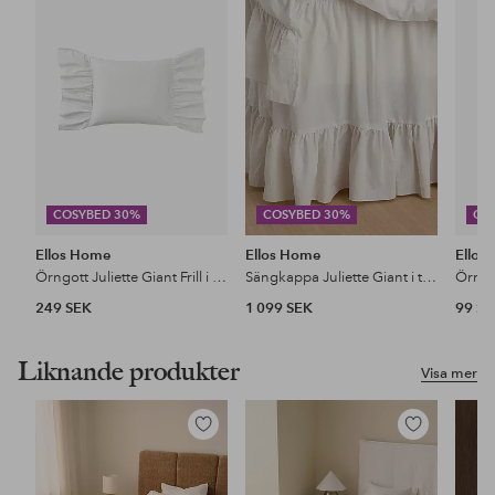
i
i
favoriter
favoriter
COSYBED 30%
COSYBED 30%
CO
Ellos Home
Ellos Home
Ellos
Örngott Juliette Giant Frill i tvättad bomull
Sängkappa Juliette Giant i tvättad bomull 60 cm
249 SEK
1 099 SEK
99 S
Liknande produkter
Visa mer
Lägg
Lägg
till
till
i
i