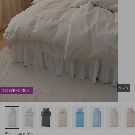
1
/
5
COSYBED 30%
Färg: Ljus gråvit