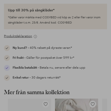
Upp till 30% på sängkläder*
*Gäller varor märkta med COSYBED vid köp av 2 eller fler varor inom
sängkläder t.o.m. 25/8. Använd kod: COSYBED
Produktdeklaration
Ny kund?
– 40% rabatt på dyraste varan*
Fri frakt
– Gäller för postpaket över 599 kr*
Flexibla betalsätt
– Betala nu, senare eller dela upp
Enkel retur
– 30 dagars returrätt*
Mer från samma kollektion
Lägg
Lägg
till
till