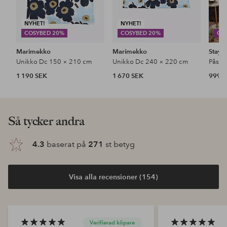
NYHET!
NYHET!
COSYBED 20%
COSYBED 20%
CO
Marimekko
Marimekko
Stayc
Unikko Dc 150 × 210 cm
Unikko Dc 240 × 220 cm
1 190 SEK
1 670 SEK
999 
Så tycker andra
4.3
baserat på
271
st betyg
Visa alla recensioner (154)
Verifierad köpare