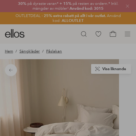
30%
på dyraste varan*
+ 15%
på resten av ordern.* Inkl.
Stän
mängder av möbler!
Använd kod: 3015
OUTLETDEAL -
25% extra rabatt på allt i vår outlet.
Använd
kod:
ALLOUTLET
Ellos
Gå
Sök
logotyp
till
Gå
-
favoritmarkerade
till
Hem
Sängkläder
Påslakan
gå
produkter
kundvagne
till
förstasidan
Visa liknande
Tillbaka