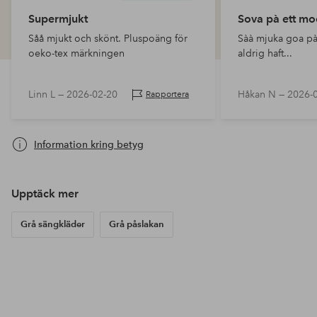
Supermjukt
Sova pà ett m
Såå mjukt och skönt. Pluspoäng för
Sàà mjuka goa pà
oeko-tex märkningen
aldrig haft...
Linn L —
2026-02-20
Håkan N —
2026-
Rapportera
Information kring betyg
Upptäck mer
Grå sängkläder
Grå påslakan