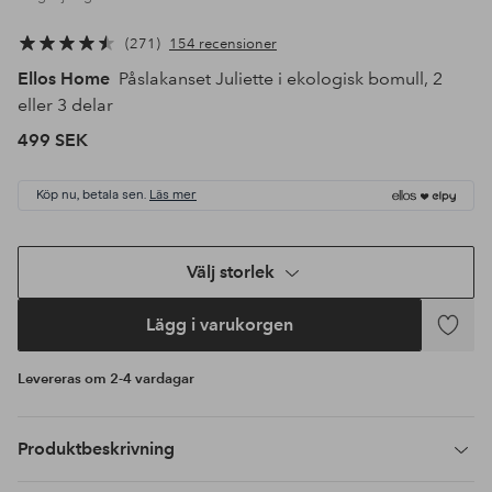
271
154 recensioner
Ellos Home
Påslakanset Juliette i ekologisk bomull, 2
eller 3 delar
499 SEK
Köp nu, betala sen.
Läs mer
Välj storlek
Lägg i varukorgen
Lägg
till
Levereras om 2-4 vardagar
i
favoriter
Produktbeskrivning