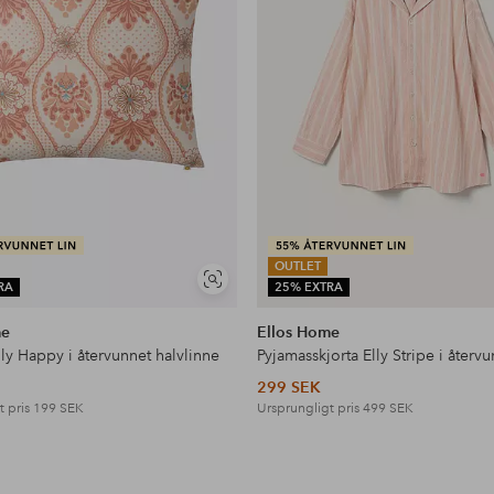
OUTLET
Visa
RA
25% EXTRA
liknande
me
Ellos Home
ly Happy i återvunnet halvlinne
299 SEK
t pris
199 SEK
Ursprungligt pris
499 SEK