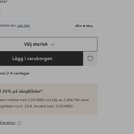
elar
K
betala sen.
Läs mer
Välj storlek
Lägg i varukorgen
Lägg
till
s om 2-4 vardagar
i
favoriter
ll 30% på sängkläder*
varor märkta med COSYBED vid köp av 2 eller fler varor
ngkläder t.o.m. 25/8. Använd kod: COSYBED
klaration