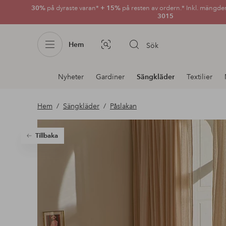
30%
på dyraste varan*
+ 15%
på resten av ordern.* Inkl. mängde
3015
Hem
Sök
Bildsök
Avdelnings
Nyheter
Gardiner
Sängkläder
Textilier
navigation
Hem
Sängkläder
Påslakan
Tillbaka