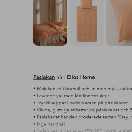
Påslakan
från
Ellos Home
• Påslakanset i bomull och lin med mjuk, tvätta
• Levande yta med lätt linnestruktur
• Tryckknappar i nederkanten på påslakanet
• Vävda, glittriga etiketter på påslakanet och 
• Påslakanet har den broderade texten "Stay 
• Inga handhål
• 2-dels set: 1 påslakan 150x200 cm (till enk