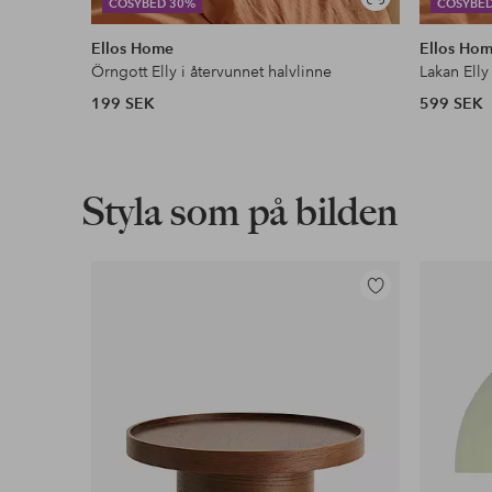
Visa
COSYBED 30%
COSYBE
liknande
Ellos Home
Ellos Ho
Örngott Elly i återvunnet halvlinne
Lakan Elly
199 SEK
599 SEK
Styla som på bilden
Lägg
till
i
favoriter