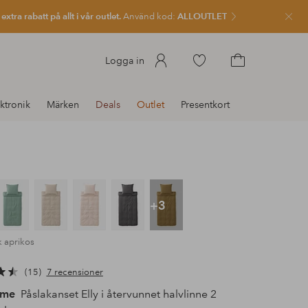
xtra rabatt på allt i vår outlet.
Använd kod:
ALLOUTLET
Stän
Gå
Logga in
till
Gå
favoritmarkerade
till
ktronik
Märken
Deals
Outlet
Presentkort
produkter
kundvagnen
+3
 aprikos
15
7 recensioner
ome
Påslakanset Elly i återvunnet halvlinne 2