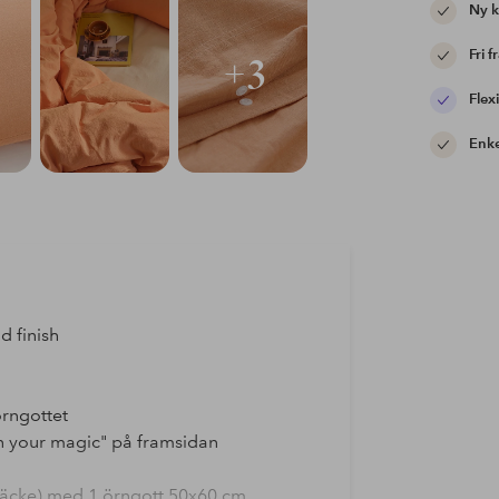
Ny 
Fri f
+3
Flexi
Enke
d finish
örngottet
in your magic" på framsidan
eltäcke) med 1 örngott 50x60 cm