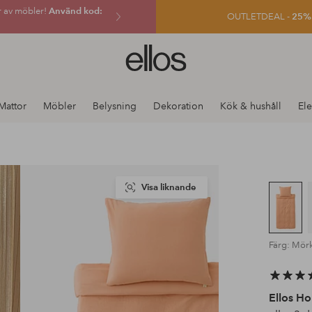
r av möbler!
Använd kod:
OUTLETDEAL -
25% e
Ellos
logotyp
-
gå
Mattor
Möbler
Belysning
Dekoration
Kök & hushåll
Ele
till
förstasidan
Visa liknande
Färg: Mörk
Ellos H