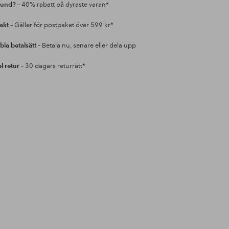
kund?
– 40% rabatt på dyraste varan*
rakt
– Gäller för postpaket över 599 kr*
bla betalsätt
– Betala nu, senare eller dela upp
l retur
– 30 dagars returrätt*