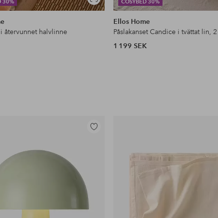
Visa
D 30%
COSYBED 30%
liknande
me
Ellos Home
 i återvunnet halvlinne
1 199 SEK
Lägg
till
i
favoriter