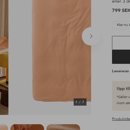
eller 3 d
799 SE
Köp nu, 
Nästa
produkt
Leverera
Upp ti
*Gäller 
1
/
7
inom sä
Produktde