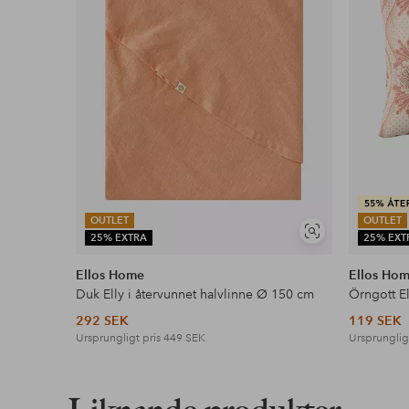
Tvättråd: Maskintvätt 60°
Artikelnummer: 2053178-04-20
Ladda ner högupplöst bild
Fri frakt
Gäller för postpaket över 599 kr
Läs mer
OUTLET
OUTLET
Visa
25% EXTRA
25% EXT
liknande
Ellos Home
Ellos Ho
Faktura & Delbetalning
Duk Elly i återvunnet halvlinne Ø 150 cm
Örngott El
Våra mest fördelaktiga betalsätt
292 SEK
119 SEK
Ursprungligt pris
449 SEK
Ursprunglig
Läs mer