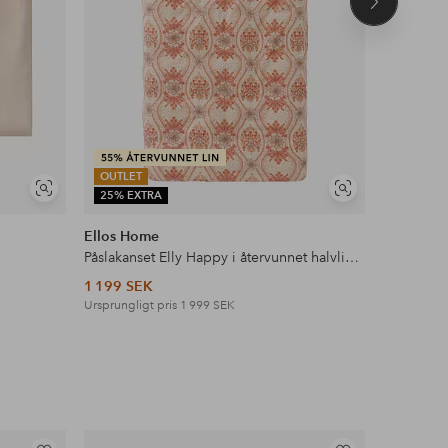
Nästa
produkt
OUTLET
Visa
Visa
25% EXTRA
liknande
liknande
Ellos Home
Ellos Ho
Påslakanset Elly Happy i återvunnet halvlinne 2 eller 3 delar
1 199 SEK
299 SEK
Ursprungligt pris
1 999 SEK