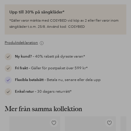
Upp till 30% på sängkläder*
*Gäller varor märkta med COSYBED vid köp av 2 eller fler varor inom
sängkläder t.o.m. 25/8. Använd kod: COSYBED
Produktdeklaration
Ny kund?
– 40% rabatt på dyraste varan*
Fri frakt
– Gäller för postpaket över 599 kr*
Flexibla betalsätt
– Betala nu, senare eller dela upp
Enkel retur
– 30 dagars returrätt*
Mer från samma kollektion
Lägg
Lägg
till
till