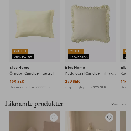
i
i
favoriter
favoriter
OUTLET
OUTLET
OU
25% EXTRA
25% EXTRA
25
Ellos Home
Ellos Home
Ellos
Örngott Candice i tvättat lin
Kuddfodral Candice Frill i tvättat lin
150 SEK
259 SEK
116 
Ursprungligt pris
299 SEK
Ursprungligt pris
399 SEK
Urspru
Liknande produkter
Visa mer
Lägg
Lägg
till
till
i
i