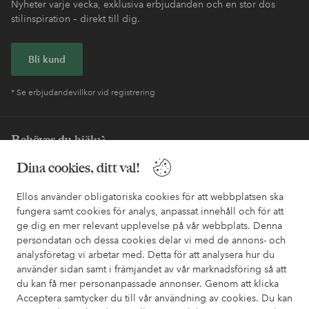
Nyheter varje vecka, exklusiva erbjudanden och en stor dos
stilinspiration – direkt till dig.
Bli kund
* Se erbjudandevillkor vid registrering
Behöver du hjälp?
Dina cookies, ditt val!
I vår FAQ hittar du svaren på de vanligaste frågorna. Här finns
också information om hur du enklast kontaktar oss.
Ellos använder obligatoriska cookies för att webbplatsen ska
fungera samt cookies för analys, anpassat innehåll och för att
Kundservice
Beställning
Betalsätt
Leveran
ge dig en mer relevant upplevelse på vår webbplats. Denna
persondatan och dessa cookies delar vi med de annons- och
analysföretag vi arbetar med. Detta för att analysera hur du
använder sidan samt i främjandet av vår marknadsföring så att
Mina sidor
du kan få mer personanpassade annonser. Genom att klicka
Acceptera samtycker du till vår användning av cookies. Du kan