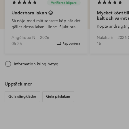
Verifierad köpare
Underbara lakan 😊
Mycket könt til
kalt och värmt 
Så nöjd med mitt senaste köp när det
Köpte andra gån
gäller dessa lakan i linne. Sjukt bra
kvalitet och härlig färg!
Angélique N —
2026-
Natalia E —
2026-
05-25
15
Rapportera
Information kring betyg
Upptäck mer
Gula sängkläder
Gula påslakan