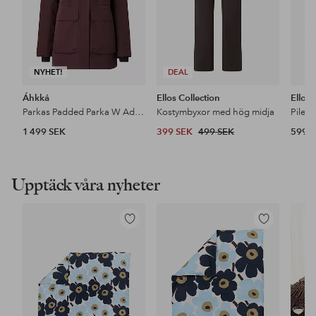
NYHET!
DEAL
Áhkká
Ellos Collection
Ellos
Parkas Padded Parka W Adjustable Waist
Kostymbyxor med hög midja
Pileja
1 499 SEK
399 SEK
499 SEK
599 
Upptäck våra nyheter
Lägg
Lägg
till
till
i
i
favoriter
favoriter