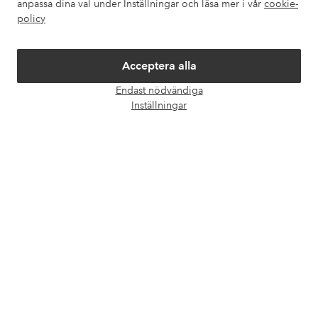
Om Ellos
anpassa dina val under Inställningar och läsa mer i vår
cookie-
policy
Våra tjänster
Acceptera alla
Villkor
Endast nödvändiga
Öpp
Inställningar
chatt
Vänner
Säkra betalningar - Betala direkt eller dela upp
Vill du veta mer om
våra betalalternativ
?
elpy
elpy