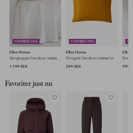
COSYBED 30%
COSYBED 30%
CO
Ellos Home
Ellos Home
Ellos
Sängkappa Candice i tvättat lin 45 cm
Örngott Candice i tvättat lin
1 199 SEK
299 SEK
999 
Favoriter just nu
Lägg
Lägg
till
till
i
i
favoriter
favoriter