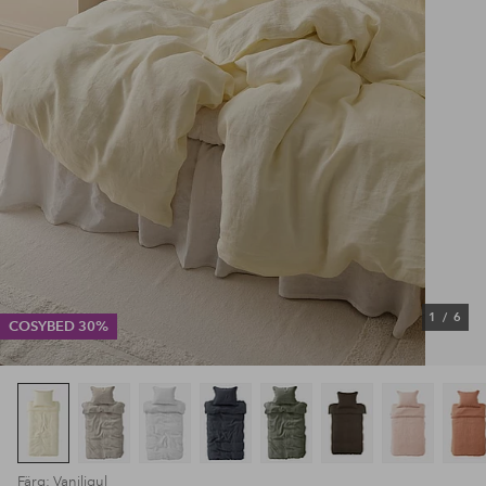
1
/
6
COSYBED 30%
Färg: Vaniljgul