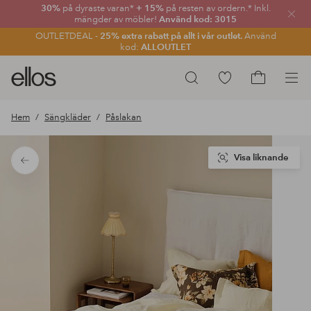
30%
på dyraste varan*
+ 15%
på resten av ordern.* Inkl.
Stän
mängder av möbler!
Använd kod: 3015
OUTLETDEAL -
25% extra rabatt på allt i vår outlet.
Använd
kod:
ALLOUTLET
Ellos
Gå
Sök
logotyp
till
Gå
-
favoritmarkerade
till
Hem
Sängkläder
Påslakan
gå
produkter
kundvagne
till
förstasidan
Visa liknande
Tillbaka