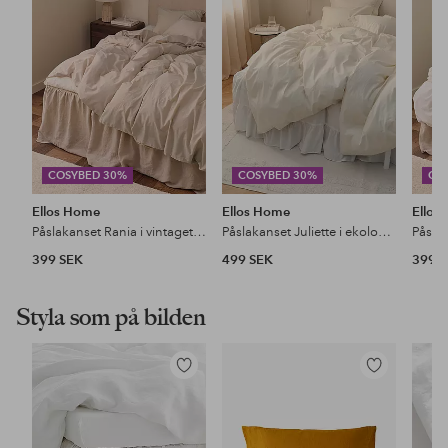
favoriter
favoriter
COSYBED 30%
COSYBED 30%
CO
Ellos Home
Ellos Home
Ellos
Påslakanset Rania i vintagetvättad bomull
Påslakanset Juliette i ekologisk bomull, 2 eller 3 delar
399 SEK
499 SEK
399 
Styla som på bilden
Lägg
Lägg
till
till
i
i
favoriter
favoriter