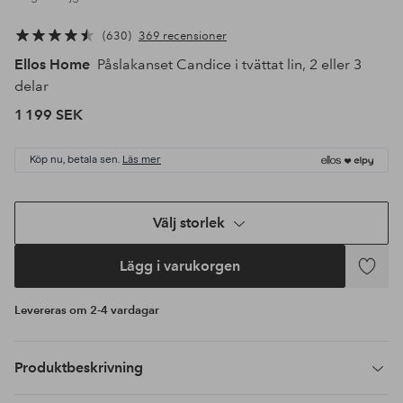
630
369 recensioner
Ellos Home
Påslakanset Candice i tvättat lin, 2 eller 3
delar
1 199 SEK
Köp nu, betala sen.
Läs mer
Välj storlek
Lägg i varukorgen
Lägg
till
Levereras om 2-4 vardagar
i
favoriter
Produktbeskrivning