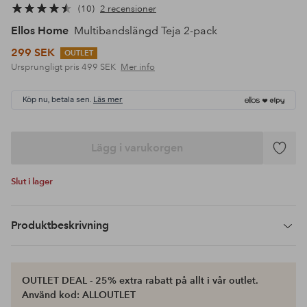
10
2 recensioner
Ellos Home
Multibandslängd Teja 2-pack
299 SEK
OUTLET
Ursprungligt pris
499 SEK
Mer info
Köp nu, betala sen.
Läs mer
Lägg i varukorgen
Lägg
till
Slut i lager
i
favoriter
Produktbeskrivning
OUTLET DEAL - 25% extra rabatt på allt i vår outlet.
Använd kod: ALLOUTLET