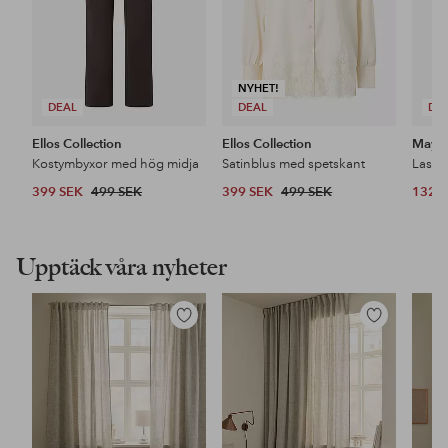
NYHET!
DEAL
DEAL
DE
Ellos Collection
Ellos Collection
Maybe
Kostymbyxor med hög midja
Satinblus med spetskant
399 SEK
499 SEK
399 SEK
499 SEK
132 
Upptäck våra nyheter
Lägg
Lägg
till
till
i
i
favoriter
favoriter