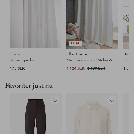
DEAL
Hasta
Ellos Home
Hasta
Skimra gardin
Multibandslängd Malva Wide extra bred, 1 st i 100% lin
Gardi
475 SEK
1 124 SEK
1 499 SEK
1 505
Favoriter just nu
Lägg
Lägg
till
till
i
i
favoriter
favoriter