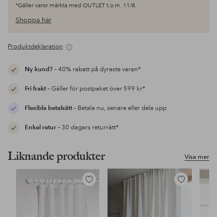
*Gäller varor märkta med OUTLET t.o.m. 11/8.
Shoppa här
Produktdeklaration
Ny kund?
– 40% rabatt på dyraste varan*
Fri frakt
– Gäller för postpaket över 599 kr*
Flexibla betalsätt
– Betala nu, senare eller dela upp
Enkel retur
– 30 dagars returrätt*
Liknande produkter
Visa mer
Lägg
Lägg
till
till
i
i
favoriter
favoriter