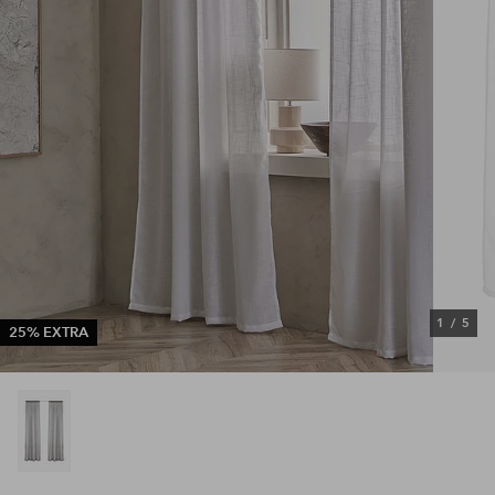
1
/
5
25% EXTRA