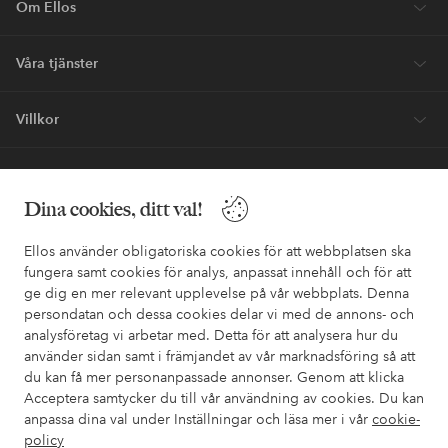
Om Ellos
Våra tjänster
Villkor
Vänner
Dina cookies, ditt val!
Ellos använder obligatoriska cookies för att webbplatsen ska
fungera samt cookies för analys, anpassat innehåll och för att
ge dig en mer relevant upplevelse på vår webbplats. Denna
Säkra betalningar - Betala direkt eller dela upp
persondatan och dessa cookies delar vi med de annons- och
analysföretag vi arbetar med. Detta för att analysera hur du
Vill du veta mer om
våra betalalternativ
?
använder sidan samt i främjandet av vår marknadsföring så att
elpy
elpy
du kan få mer personanpassade annonser. Genom att klicka
Acceptera samtycker du till vår användning av cookies. Du kan
anpassa dina val under Inställningar och läsa mer i vår
cookie-
policy