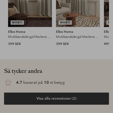
NYHET!
NYHET!
NY
Ellos Home
Ellos Home
Ellos
Multibandslängd Marlene 2-pack
Multibandslängd Marlene Wide 1-pack
399 SEK
399 SEK
499 
Så tycker andra
4.7
baserat på
10
st betyg
Visa alla recensioner (2)