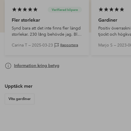
Verifierad köpare
Fler storlekar
Gardiner
Synd bara att det inte finns fler längd
Positiv överraskni
storlekar. 230 lång behövde jag. Blev
tjockt och högkva
10 cm för långa
och till och med 
Carina T —
2025-03-23
Marjo S —
2023-0
Rapportera
bilden.
Information kring betyg
Upptäck mer
Vita gardiner