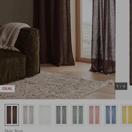
1
/
6
DEAL
Färg: Brun