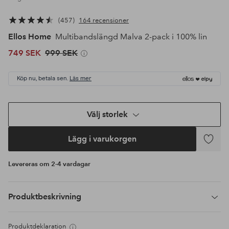
457
164 recensioner
Ellos Home
Multibandslängd Malva 2-pack i 100% lin
749 SEK
999 SEK
Köp nu, betala sen.
Läs mer
Välj storlek
Lägg i varukorgen
Lägg
till
Levereras om 2-4 vardagar
i
favoriter
Produktbeskrivning
Produktdeklaration