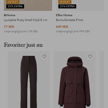
OUTLET
OUTLET
25% EXTRA
25% EXTRA
&Home
Ellos Home
Ljuslykta Ruby Small höjd 8 cm
Bomullsmatta Pinto
77 SEK
649 SEK
Ursprungligt pris
129 SEK
Ursprungligt pris
999 SEK
Favoriter just nu
Lägg
Lägg
till
till
i
i
favoriter
favoriter