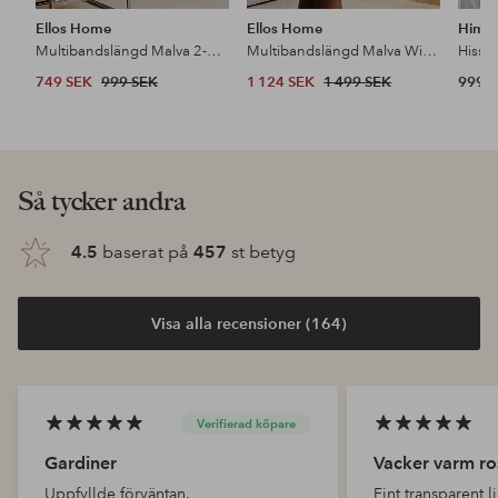
Ellos Home
Ellos Home
Himla
Multibandslängd Malva 2-pack i 100% lin
Multibandslängd Malva Wide extra bred, 1 st i 100% lin
749 SEK
999 SEK
1 124 SEK
1 499 SEK
999 
Så tycker andra
4.5
baserat på
457
st betyg
Visa alla recensioner (164)
Verifierad köpare
Gardiner
Vacker varm ro
Uppfyllde förväntan.
Fint transparent 