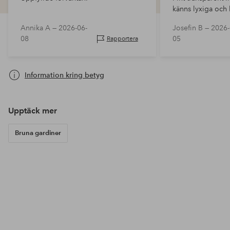
känns lyxiga och l
vardagsrummet.
Annika A —
2026-06-
Josefin B —
2026-
08
05
Rapportera
Information kring betyg
Upptäck mer
Bruna gardiner