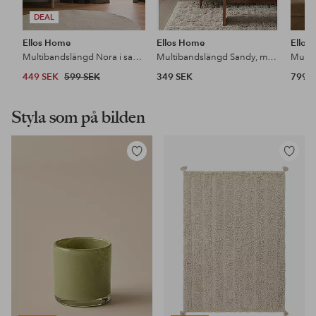
DEAL
Ellos Home
Ellos Home
Ellos
Multibandslängd Nora i sammet 2-pack
Multibandslängd Sandy, mörkläggande 1 st
449 SEK
599 SEK
349 SEK
799 
Styla som på bilden
Lägg
Lägg
till
till
i
i
favoriter
favoriter