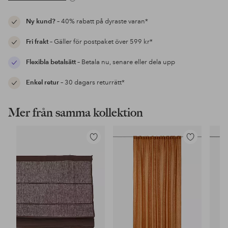
Ny kund?
– 40% rabatt på dyraste varan*
Fri frakt
– Gäller för postpaket över 599 kr*
Flexibla betalsätt
– Betala nu, senare eller dela upp
Enkel retur
– 30 dagars returrätt*
Mer från samma kollektion
Lägg
Lägg
till
till
i
i
favoriter
favoriter