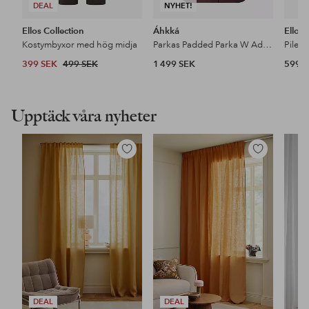
DEAL
NYHET!
Ellos Collection
Áhkká
Ellos
Kostymbyxor med hög midja
Parkas Padded Parka W Adjustable Waist
Pileja
399 SEK
499 SEK
1 499 SEK
599 
Upptäck våra nyheter
Lägg
Lägg
till
till
i
i
favoriter
favoriter
DEAL
DEAL