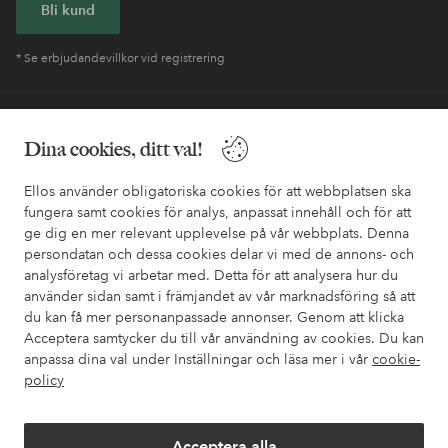
Bli kund
* Se erbjudandevillkor vid registrering
Behöver du hjälp?
Dina cookies, ditt val!
I vår FAQ hittar du svaren på de vanligaste frågorna. Här finns
också information om hur du enklast kontaktar oss.
Ellos använder obligatoriska cookies för att webbplatsen ska
fungera samt cookies för analys, anpassat innehåll och för att
ge dig en mer relevant upplevelse på vår webbplats. Denna
Kundservice
Beställning
Betalsätt
Leveran
persondatan och dessa cookies delar vi med de annons- och
analysföretag vi arbetar med. Detta för att analysera hur du
använder sidan samt i främjandet av vår marknadsföring så att
du kan få mer personanpassade annonser. Genom att klicka
Mina sidor
Acceptera samtycker du till vår användning av cookies. Du kan
anpassa dina val under Inställningar och läsa mer i vår
cookie-
Om Ellos
policy
Våra tjänster
Acceptera alla