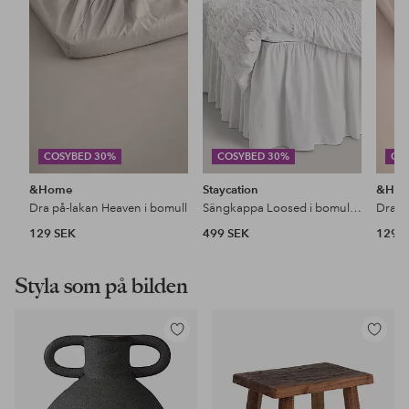
favoriter
favoriter
COSYBED 30%
COSYBED 30%
CO
&Home
Staycation
&Ho
Dra på-lakan Heaven i bomull
Sängkappa Loosed i bomullspercale 52 cm
Dra p
129 SEK
499 SEK
129 
Styla som på bilden
Lägg
Lägg
till
till
i
i
favoriter
favoriter