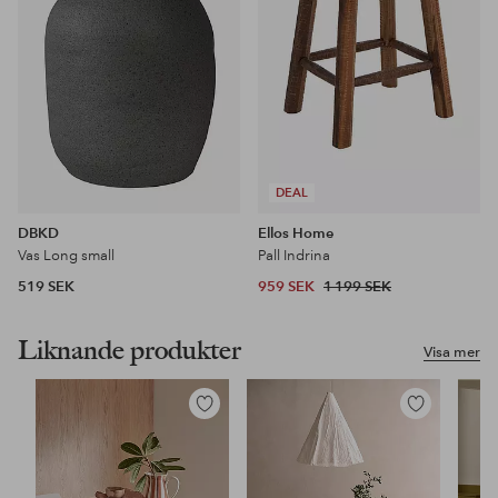
DEAL
DBKD
Ellos Home
Vas Long small
Pall Indrina
519 SEK
959 SEK
1 199 SEK
Liknande produkter
Visa mer
Lägg
Lägg
till
till
i
i
favoriter
favoriter