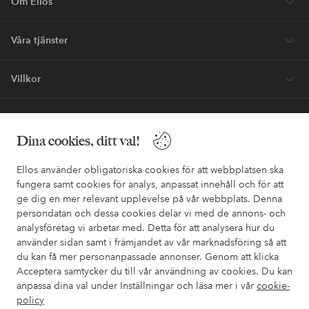
Om Ellos
Våra tjänster
Villkor
Vänner
Dina cookies, ditt val!
Ellos använder obligatoriska cookies för att webbplatsen ska
fungera samt cookies för analys, anpassat innehåll och för att
ge dig en mer relevant upplevelse på vår webbplats. Denna
Säkra betalningar - Betala direkt eller dela upp
persondatan och dessa cookies delar vi med de annons- och
analysföretag vi arbetar med. Detta för att analysera hur du
Vill du veta mer om
våra betalalternativ
?
använder sidan samt i främjandet av vår marknadsföring så att
elpy
elpy
du kan få mer personanpassade annonser. Genom att klicka
Acceptera samtycker du till vår användning av cookies. Du kan
anpassa dina val under Inställningar och läsa mer i vår
cookie-
policy