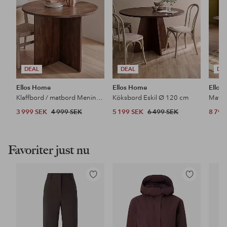
DEAL
DEAL
DE
Ellos Home
Ellos Home
Ellos
Klaffbord / matbord Meninta Ø 99 cm
Köksbord Eskil Ø 120 cm
Matbo
3 999 SEK
4 999 SEK
5 199 SEK
6 499 SEK
8 799
Favoriter just nu
Lägg
Lägg
till
till
i
i
favoriter
favoriter