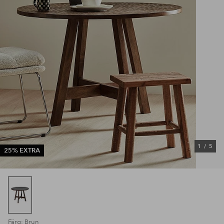
1
/
5
25% EXTRA
Färg: Brun