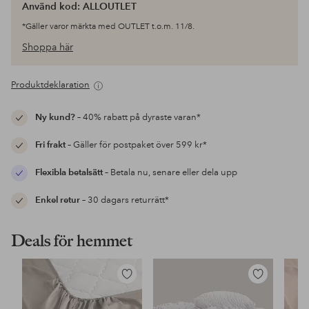
Använd kod: ALLOUTLET
*Gäller varor märkta med OUTLET t.o.m. 11/8.
Shoppa här
Produktdeklaration
Ny kund?
– 40% rabatt på dyraste varan*
Fri frakt
– Gäller för postpaket över 599 kr*
Flexibla betalsätt
– Betala nu, senare eller dela upp
Enkel retur
– 30 dagars returrätt*
Deals för hemmet
Lägg
Lägg
till
till
i
i