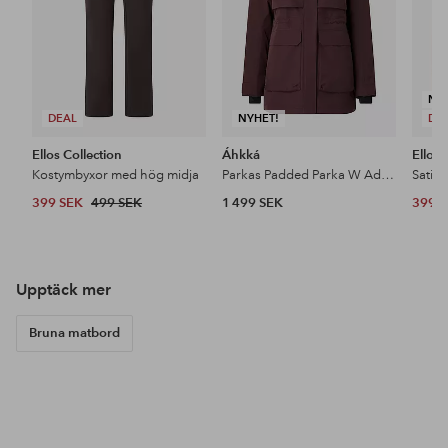
NY
DEAL
NYHET!
DE
Ellos Collection
Áhkká
Ellos 
Kostymbyxor med hög midja
Parkas Padded Parka W Adjustable Waist
Satin
399 SEK
499 SEK
1 499 SEK
399 
Upptäck mer
Bruna matbord