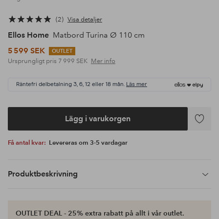
2
Visa detaljer
Ellos Home
Matbord Turina Ø 110 cm
5 599 SEK
OUTLET
Ursprungligt pris
7 999 SEK
Mer info
Räntefri delbetalning 3, 6, 12 eller 18 mån.
Läs mer
Lägg i varukorgen
Lägg
till
Få antal kvar:
Levereras om 3-5 vardagar
i
favoriter
Produktbeskrivning
OUTLET DEAL - 25% extra rabatt på allt i vår outlet.