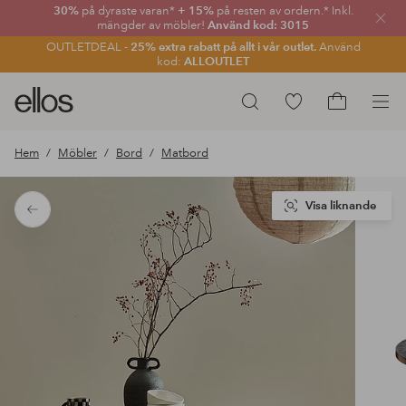
30%
på dyraste varan*
+ 15%
på resten av ordern.* Inkl.
Stän
mängder av möbler!
Använd kod: 3015
OUTLETDEAL -
25% extra rabatt på allt i vår outlet.
Använd
kod:
ALLOUTLET
Ellos
Gå
Sök
logotyp
till
Gå
-
favoritmarkerade
till
Hem
Möbler
Bord
Matbord
gå
produkter
kundvagne
till
förstasidan
Visa liknande
Tillbaka