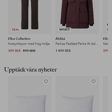
NY
DEAL
NYHET!
DE
Ellos Collection
Áhkká
Ellos 
Kostymbyxor med hög midja
Parkas Padded Parka W Adjustable Waist
Satin
399 SEK
499 SEK
1 499 SEK
399 
Upptäck våra nyheter
Lägg
Lägg
till
till
i
i
favoriter
favoriter