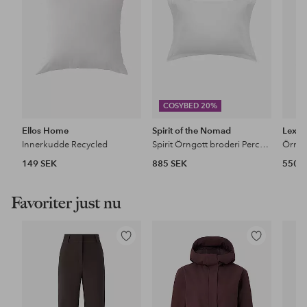
COSYBED 20%
Ellos Home
Spirit of the Nomad
Lexin
Innerkudde Recycled
Spirit Örngott broderi Percale 2 st set
149 SEK
885 SEK
550 
Favoriter just nu
Lägg
Lägg
till
till
i
i
favoriter
favoriter