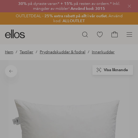
30%
på dyraste varan*
+ 15%
på resten av ordern.* Inkl.
Stän
mängder av möbler!
Använd kod: 3015
OUTLETDEAL -
25% extra rabatt på allt i vår outlet.
Använd
kod:
ALLOUTLET
Ellos
Gå
Sök
logotyp
till
Gå
-
favoritmarkerade
till
Hem
Textilier
Prydnadskuddar & fodral
Innerkuddar
gå
produkter
kundvagne
till
förstasidan
Visa liknande
Tillbaka