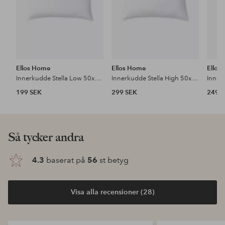
Ellos Home
Ellos Home
Ellos
Innerkudde Stella Low 50x60 cm
Innerkudde Stella High 50x60 cm
199 SEK
299 SEK
249 
Så tycker andra
4.3
baserat på
56
st betyg
Visa alla recensioner (28)