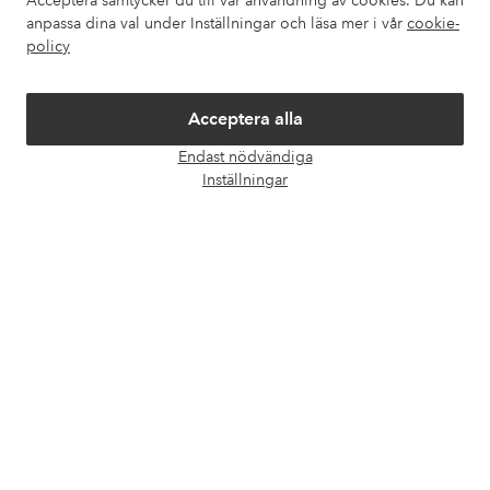
Acceptera samtycker du till vår användning av cookies. Du kan
Om Ellos
anpassa dina val under Inställningar och läsa mer i vår
cookie-
policy
Våra tjänster
Acceptera alla
Villkor
Endast nödvändiga
Öpp
Inställningar
chatt
Vänner
Säkra betalningar - Betala direkt eller dela upp
Vill du veta mer om
våra betalalternativ
?
elpy
elpy