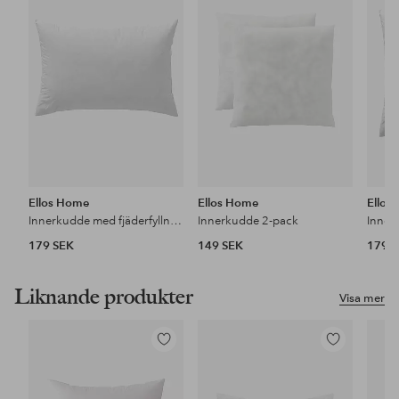
i
i
favoriter
favoriter
Ellos Home
Ellos Home
Ellos
Innerkudde med fjäderfyllning 60x40 cm
Innerkudde 2-pack
179 SEK
149 SEK
179 
Liknande produkter
Visa mer
Lägg
Lägg
till
till
i
i
favoriter
favoriter