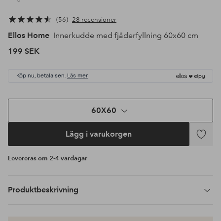
56
28 recensioner
Ellos Home
Innerkudde med fjäderfyllning 60x60 cm
199 SEK
Köp nu, betala sen.
Läs mer
60X60
Lägg i varukorgen
Lägg
till
Levereras om 2-4 vardagar
i
favoriter
Produktbeskrivning