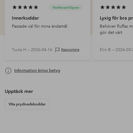
Verifierad köpare
Innerkuddar
Lyxig för bra pr
Passade väl för mina ändamål
Behöver fluffas m
gör det värt
Tuula H —
2026-04-16
Elin B —
2026-03-
Rapportera
Information kring betyg
Upptäck mer
Vita prydnadskuddar