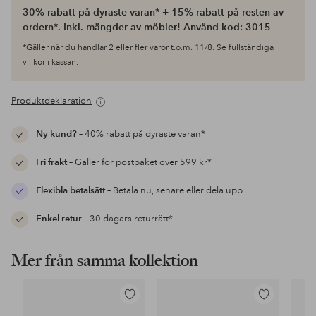
30% rabatt på dyraste varan* + 15% rabatt på resten av
ordern*. Inkl. mängder av möbler! Använd kod: 3015
*Gäller när du handlar 2 eller fler varor t.o.m. 11/8. Se fullständiga
villkor i kassan.
Produktdeklaration
Ny kund?
– 40% rabatt på dyraste varan*
Fri frakt
– Gäller för postpaket över 599 kr*
Flexibla betalsätt
– Betala nu, senare eller dela upp
Enkel retur
– 30 dagars returrätt*
Mer från samma kollektion
Lägg
Lägg
till
till