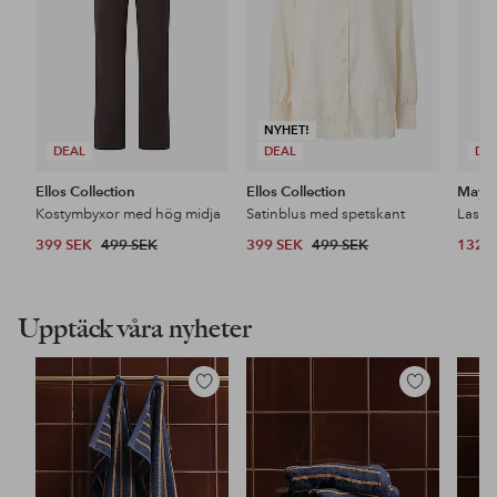
NYHET!
DEAL
DEAL
DE
Ellos Collection
Ellos Collection
Maybe
Kostymbyxor med hög midja
Satinblus med spetskant
399 SEK
499 SEK
399 SEK
499 SEK
132 
Upptäck våra nyheter
Lägg
Lägg
till
till
i
i
favoriter
favoriter