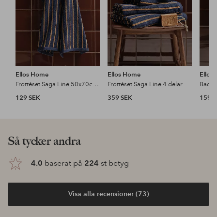
Ellos Home
Ellos Home
Ellos
Frottéset Saga Line 50x70cm 2 delar
Frottéset Saga Line 4 delar
129 SEK
359 SEK
159 
Så tycker andra
4.0
baserat på
224
st betyg
Visa alla recensioner (73)