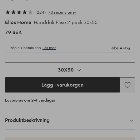
224
73 recensioner
Ellos Home
Handduk Elise 2-pack 30x50
79 SEK
Köp nu, betala sen.
Läs mer
30X50
Lägg i varukorgen
Lägg
till
Levereras om 2-4 vardagar
i
favoriter
Produktbeskrivning