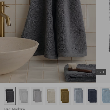
1
/
3
Färg: Mörkgrå