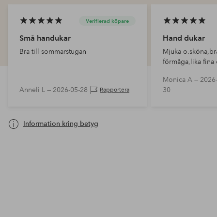
Verifierad köpare
Små handukar
Hand dukar
Bra till sommarstugan
Mjuka o.sköna,b
förmåga,lika fina 
Mkt.NÖJD med de
Monica A —
2026-
Anneli L —
2026-05-28
30
Rapportera
Information kring betyg