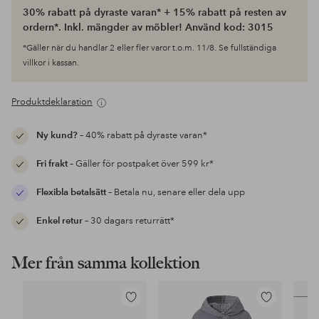
30% rabatt på dyraste varan* + 15% rabatt på resten av
ordern*. Inkl. mängder av möbler! Använd kod: 3015
*Gäller när du handlar 2 eller fler varor t.o.m. 11/8. Se fullständiga
villkor i kassan.
Produktdeklaration
Ny kund?
– 40% rabatt på dyraste varan*
Fri frakt
– Gäller för postpaket över 599 kr*
Flexibla betalsätt
– Betala nu, senare eller dela upp
Enkel retur
– 30 dagars returrätt*
Mer från samma kollektion
Lägg
Lägg
till
till