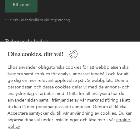
Bli kund
* Se erbjudandevillkor vid registrering
Behöver du hjälp?
I vår FAQ hittar du svaren på de vanligaste frågorna. Här finns
Dina cookies, ditt val!
också information om hur du enklast kontaktar oss.
Ellos använder obligatoriska cookies för att webbplatsen ska
fungera samt cookies för analys, anpassat innehåll och för att
Kundservice
Beställning
Betalsätt
Leveran
ge dig en mer relevant upplevelse på vår webbplats. Denna
persondatan och dessa cookies delar vi med de annons- och
analysföretag vi arbetar med. Detta för att analysera hur du
använder sidan samt i främjandet av vår marknadsföring så att
Mina sidor
du kan få mer personanpassade annonser. Genom att klicka
Acceptera samtycker du till vår användning av cookies. Du kan
Om Ellos
anpassa dina val under Inställningar och läsa mer i vår
cookie-
policy
Våra tjänster