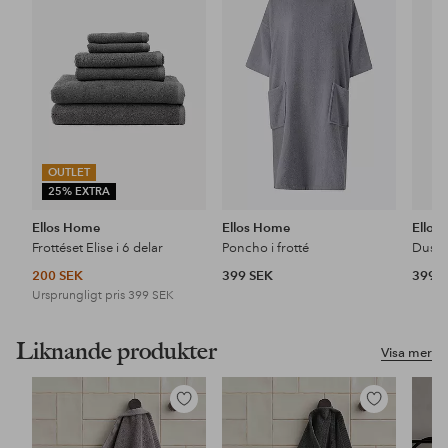
i
i
favoriter
favoriter
OUTLET
25% EXTRA
Ellos Home
Ellos Home
Ellos
Frottéset Elise i 6 delar
Poncho i frotté
Dusch
200 SEK
399 SEK
399 
Ursprungligt pris
399 SEK
Liknande produkter
Visa mer
Lägg
Lägg
till
till
i
i