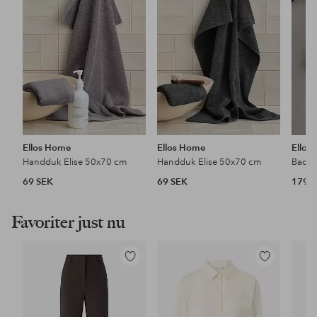
favoriter
favoriter
Ellos Home
Ellos Home
Ellos
Handduk Elise 50x70 cm
Handduk Elise 50x70 cm
69 SEK
69 SEK
179 
Favoriter just nu
Lägg
Lägg
till
till
i
i
favoriter
favoriter