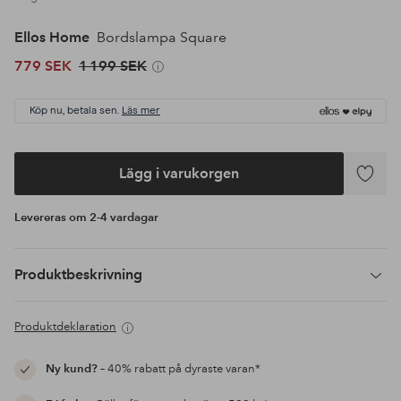
Ellos Home
Bordslampa Square
779 SEK
1 199 SEK
Köp nu, betala sen.
Läs mer
Lägg i varukorgen
Lägg
till
Levereras om 2-4 vardagar
i
favoriter
Produktbeskrivning
Produktdeklaration
Ny kund?
– 40% rabatt på dyraste varan*