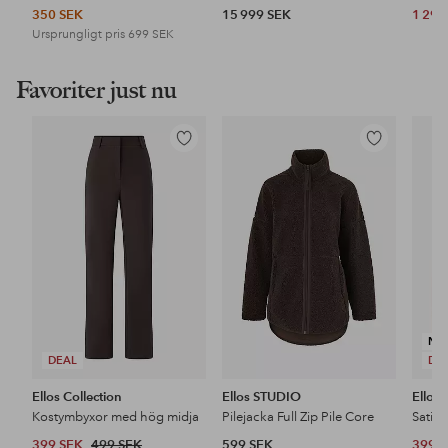
350 SEK
15 999 SEK
1 291
Ursprungligt pris
699 SEK
Favoriter just nu
Lägg
Lägg
till
till
i
i
favoriter
favoriter
NY
DEAL
DE
Ellos Collection
Ellos STUDIO
Ellos 
Kostymbyxor med hög midja
Pilejacka Full Zip Pile Core
Satin
399 SEK
499 SEK
599 SEK
399 