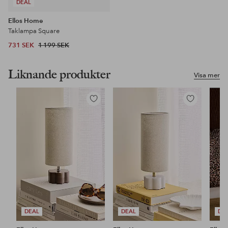
DEAL
Ellos Home
Taklampa Square
731 SEK
1 199 SEK
Liknande produkter
Visa mer
Lägg
Lägg
till
till
i
i
favoriter
favoriter
DEAL
DEAL
DE