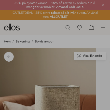
30%
på dyraste varan*
+ 15%
på resten av ordern.* Inkl.
Stän
mängder av möbler!
Använd kod: 3015
OUTLETDEAL -
25% extra rabatt på allt i vår outlet.
Använd
kod:
ALLOUTLET
Ellos
Gå
Sök
logotyp
till
Gå
-
favoritmarkerade
till
Hem
Belysning
Bordslampor
gå
produkter
kundvagne
till
förstasidan
Visa liknande
Tillbaka