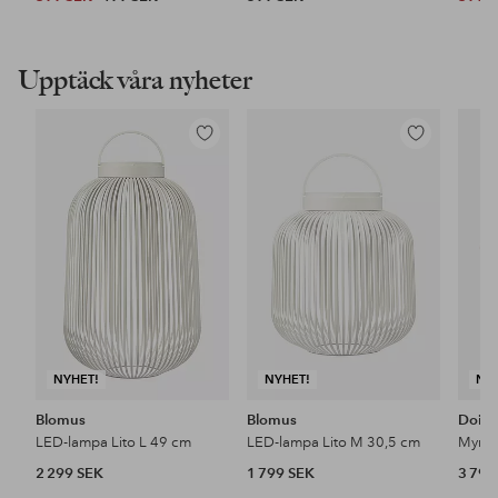
Upptäck våra nyheter
Lägg
Lägg
till
till
i
i
favoriter
favoriter
NYHET!
NYHET!
NY
Blomus
Blomus
Doin
LED-lampa Lito L 49 cm
LED-lampa Lito M 30,5 cm
2 299 SEK
1 799 SEK
3 799