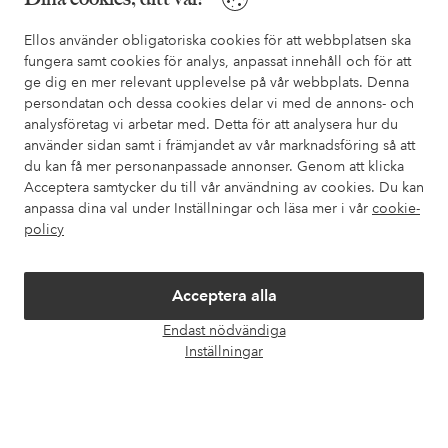
I vår FAQ hittar du svaren på de vanligaste frågorna. Här finns
Ellos använder obligatoriska cookies för att webbplatsen ska
också information om hur du enklast kontaktar oss.
fungera samt cookies för analys, anpassat innehåll och för att
ge dig en mer relevant upplevelse på vår webbplats. Denna
Kundservice
Beställning
Betalsätt
Leveran
persondatan och dessa cookies delar vi med de annons- och
analysföretag vi arbetar med. Detta för att analysera hur du
använder sidan samt i främjandet av vår marknadsföring så att
du kan få mer personanpassade annonser. Genom att klicka
Mina sidor
Acceptera samtycker du till vår användning av cookies. Du kan
anpassa dina val under Inställningar och läsa mer i vår
cookie-
policy
Om Ellos
Våra tjänster
Acceptera alla
Endast nödvändiga
Öpp
Villkor
Inställningar
chatt
Vänner