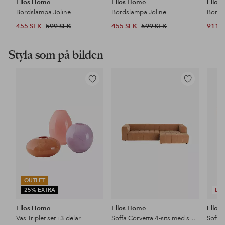
Ellos Home
Ellos Home
Ellos
Bordslampa Joline
Bordslampa Joline
Bords
455 SEK
599 SEK
455 SEK
599 SEK
911 
Styla som på bilden
Lägg
Lägg
till
till
i
i
favoriter
favoriter
OUTLET
25% EXTRA
DE
Ellos Home
Ellos Home
Ellos
Vas Triplet set i 3 delar
Soffa Corvetta 4-sits med schäslong
Soffb