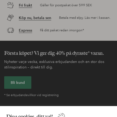
Fri frakt
Gäller för postpaket över 599 SEK
Köp nu, betala sen
Betala med elpy. Läs mer i kassan.
Express
Få ditt paket redan imorgon*
Första köpet? Vi ger dig 40% på dyraste* varan.
Nyheter varje vecka, exklusiva erbjudanden och en stor dos
stilinspiration – direkt till dig.
Bli kund
* Se erbjudandevillkor vid registrering
Behöver du hjälp?
Dina cookies, ditt val!