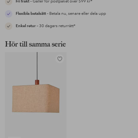
Fri frakt
– Gäller för postpaket över 599 kr*
Flexibla betalsätt
– Betala nu, senare eller dela upp
Enkel retur
– 30 dagars returrätt*
Hör till samma serie
Lägg
till
i
favoriter