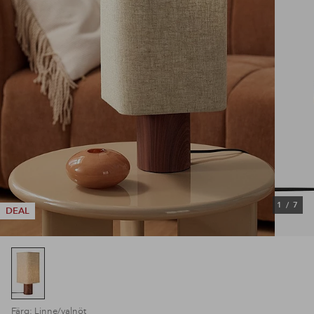
1
/
7
DEAL
Färg: Linne/valnöt