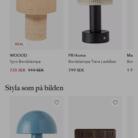
DEAL
WOOOD
PR Home
Marks
Syro Bordslampa
Bordslampa Tiara Laddbar
Bords
735 SEK
919 SEK
799 SEK
1 199
Styla som på bilden
Lägg
Lägg
till
till
i
i
favoriter
favoriter