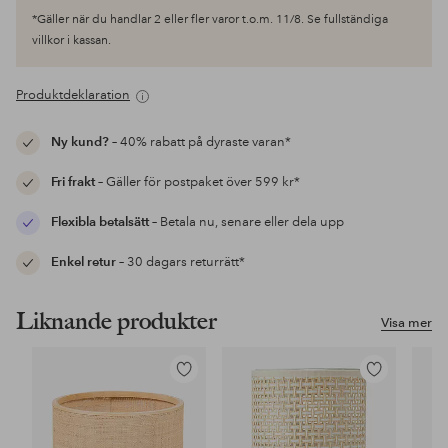
*Gäller när du handlar 2 eller fler varor t.o.m. 11/8. Se fullständiga
villkor i kassan.
Produktdeklaration
Ny kund?
– 40% rabatt på dyraste varan*
Fri frakt
– Gäller för postpaket över 599 kr*
Flexibla betalsätt
– Betala nu, senare eller dela upp
Enkel retur
– 30 dagars returrätt*
Liknande produkter
Visa mer
Lägg
Lägg
till
till
i
i
favoriter
favoriter