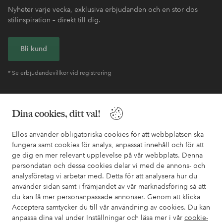
Nyheter varje vecka, exklusiva erbjudanden och en stor dos
stilinspiration – direkt till dig.
Bli kund
* Se erbjudandevillkor vid registrering
Behöver du hjälp?
Dina cookies, ditt val!
I vår FAQ hittar du svaren på de vanligaste frågorna. Här finns
Ellos använder obligatoriska cookies för att webbplatsen ska
också information om hur du enklast kontaktar oss.
fungera samt cookies för analys, anpassat innehåll och för att
ge dig en mer relevant upplevelse på vår webbplats. Denna
Kundservice
Beställning
Betalsätt
Leveran
persondatan och dessa cookies delar vi med de annons- och
analysföretag vi arbetar med. Detta för att analysera hur du
använder sidan samt i främjandet av vår marknadsföring så att
du kan få mer personanpassade annonser. Genom att klicka
Mina sidor
Acceptera samtycker du till vår användning av cookies. Du kan
anpassa dina val under Inställningar och läsa mer i vår
cookie-