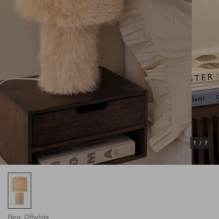
1
/
7
Färg: Offwhite