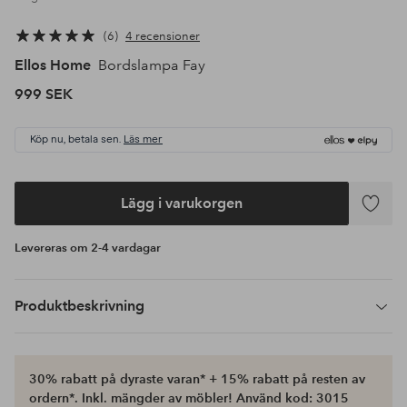
6
4 recensioner
Ellos Home
Bordslampa Fay
999 SEK
Köp nu, betala sen.
Läs mer
Lägg i varukorgen
Lägg
till
Levereras om 2-4 vardagar
i
favoriter
Produktbeskrivning
30% rabatt på dyraste varan* + 15% rabatt på resten av
ordern*. Inkl. mängder av möbler! Använd kod: 3015