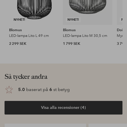
NYHET!
NYHET!
NY
Blomus
Blomus
Doin
LED-lampa Lito L 49 cm
LED-lampa Lito M 30,5 cm
2 299 SEK
1 799 SEK
3 799
Så tycker andra
5.0
baserat på
6
st betyg
Visa alla recensioner (4)