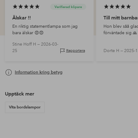
Verifierad köpare
Älskar !!
Till mitt barnba
En riktig statementlampa som jag
Hon blev såå gla
bara älskar 😍😍
förväntade sig 🙏
Stine Hoff H —
2026-03-
25
Dorte H —
2025-1
Rapportera
Information kring betyg
Upptäck mer
Vita bordslampor