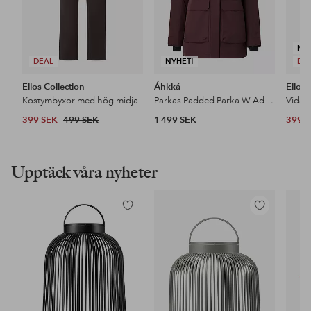
NY
DEAL
NYHET!
DE
Ellos Collection
Áhkká
Ellos 
Kostymbyxor med hög midja
Parkas Padded Parka W Adjustable Waist
399 SEK
499 SEK
1 499 SEK
399 
Upptäck våra nyheter
Lägg
Lägg
till
till
i
i
favoriter
favoriter