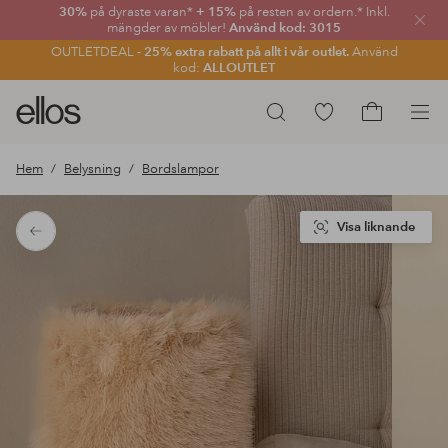
30%
på dyraste varan*
+ 15%
på resten av ordern.* Inkl.
Stän
mängder av möbler!
Använd kod: 3015
OUTLETDEAL -
25% extra rabatt på allt i vår outlet.
Använd
kod:
ALLOUTLET
Ellos
Gå
Sök
logotyp
till
Gå
-
favoritmarkerade
till
Hem
Belysning
Bordslampor
gå
produkter
kundvagne
till
förstasidan
Visa liknande
Tillbaka