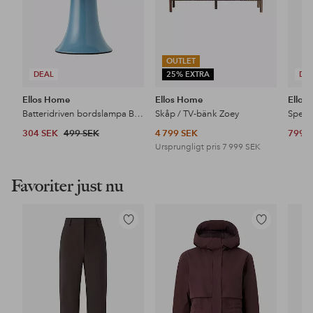
OUTLET
DEAL
25% EXTRA
DE
Ellos Home
Ellos Home
Ellos
Batteridriven bordslampa Betty
Skåp / TV-bänk Zoey
Spege
304 SEK
499 SEK
4 799 SEK
799 
Ursprungligt pris
7 999 SEK
Favoriter just nu
Lägg
Lägg
till
till
i
i
favoriter
favoriter