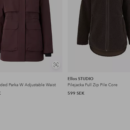
Visa
liknande
Ellos STUDIO
dded Parka W Adjustable Waist
Pilejacka Full Zip Pile Core
K
599 SEK