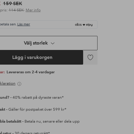
K
159 SEK
 pris:
114 SEK
Mer info
betala sen.
Läs mer
Välj storlek
Lägg i varukorgen
Lägg
till
var:
Levereras om 2-4 vardagar
i
favoriter
klaration
kund?
– 40% rabatt på dyraste varan*
rakt
– Gäller för postpaket över 599 kr*
bla betalsätt
– Betala nu, senare eller dela upp
l retur
– 30 dagars returrätt*