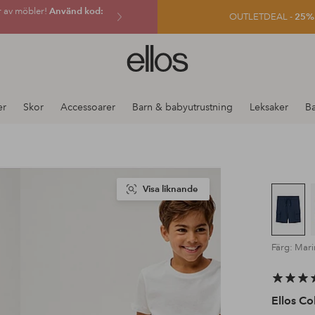
r av möbler!
Använd kod:
OUTLETDEAL -
25% e
Ellos
logotyp
-
gå
er
Skor
Accessoarer
Barn & babyutrustning
Leksaker
B
till
förstasidan
Visa liknande
Färg: Mari
Ellos Co