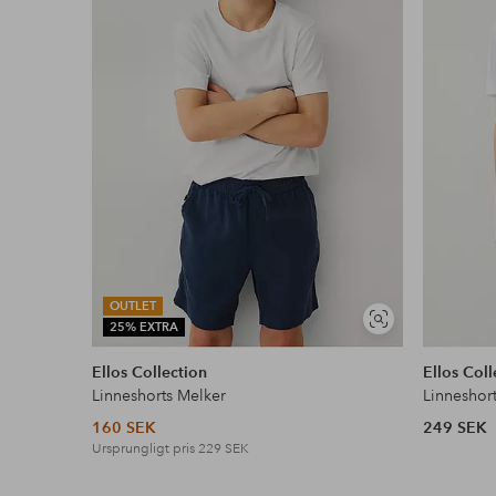
Faktura & Delbetalning
Våra mest fördelaktiga betalsätt
Läs mer
OUTLET
Visa
25% EXTRA
liknande
Ellos Collection
Ellos Coll
Linneshorts Melker
Linneshor
160 SEK
249 SEK
Ursprungligt pris
229 SEK