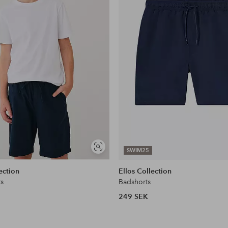
Visa
SWIM25
liknande
ection
Ellos Collection
ts
Badshorts
249 SEK