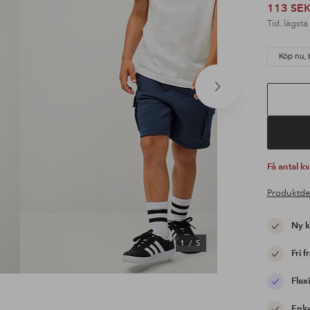
113 SE
Tid. lägsta
Köp nu, 
Nästa
produkt
Få antal k
Produktde
Ny 
1
/
5
Fri f
Flexi
Enke