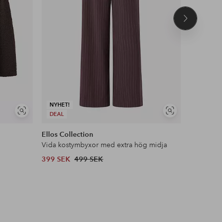
Nästa
produkt
NYHET!
Visa
Visa
DEAL
NYHET!
liknande
liknande
Ellos Collection
Ellos Col
Vida kostymbyxor med extra hög midja
Oversize 
399 SEK
499 SEK
699 SEK