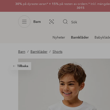
30%
på dyraste varan*
+ 15%
på resten av ordern.* Inkl. mängde
3015
Barn
Sök
Bildsök
Avdelnings
Nyheter
Barnkläder
Babykläd
navigation
Barn
Barnkläder
Shorts
Tillbaka