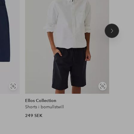
Nästa
produkt
Visa
Visa
DEAL
liknande
liknande
Ellos Collection
adidas Sp
Shorts i bomullstwill
Sweatshor
249 SEK
244 SEK