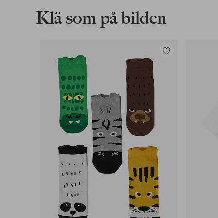
Klä som på bilden
Lägg
till
i
favoriter