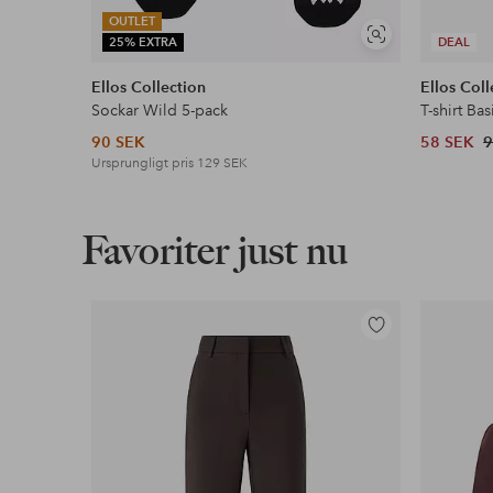
OUTLET
Visa
25% EXTRA
DEAL
liknande
Ellos Collection
Ellos Coll
Sockar Wild 5-pack
T-shirt Bas
90 SEK
58 SEK
9
Ursprungligt pris
129 SEK
Favoriter just nu
Lägg
till
i
favoriter