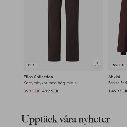
Visa
DEAL
NYHET!
liknande
Ellos Collection
Áhkká
Kostymbyxor med hög midja
Parkas Pa
399 SEK
499 SEK
1 499 SE
Upptäck våra nyheter