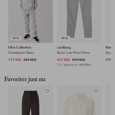
DEAL
DEAL
Ellos Collection
Lindberg
Reim
Sweatbyxor Basic
Byxor Loe Wool Pants
Byxor
177 SEK
249 SEK
437 SEK
599 SEK
579 
Tid. lägsta pris:
443 SEK
Favoriter just nu
Lägg
Lägg
till
till
i
i
favoriter
favoriter