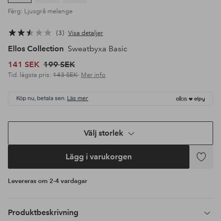
Färg: Ljusgrå melange
3
Visa detaljer
Ellos Collection
Sweatbyxa Basic
141 SEK
199 SEK
Tid. lägsta pris:
143 SEK
Mer info
Köp nu, betala sen.
Läs mer
Välj storlek
Lägg i varukorgen
Lägg
till
Levereras om 2-4 vardagar
i
favoriter
Produktbeskrivning