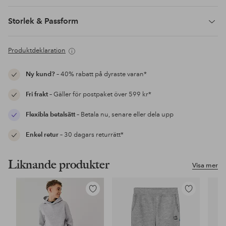
Storlek & Passform
Produktdeklaration
Ny kund?
– 40% rabatt på dyraste varan*
Fri frakt
– Gäller för postpaket över 599 kr*
Flexibla betalsätt
– Betala nu, senare eller dela upp
Enkel retur
– 30 dagars returrätt*
Liknande produkter
Visa mer
Lägg
Lägg
till
till
i
i
favoriter
favoriter