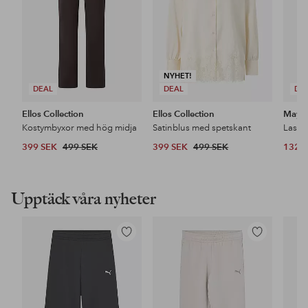
NYHET!
DEAL
DEAL
DE
Ellos Collection
Ellos Collection
Maybe
Kostymbyxor med hög midja
Satinblus med spetskant
399 SEK
499 SEK
399 SEK
499 SEK
132 
Upptäck våra nyheter
Lägg
Lägg
till
till
i
i
favoriter
favoriter