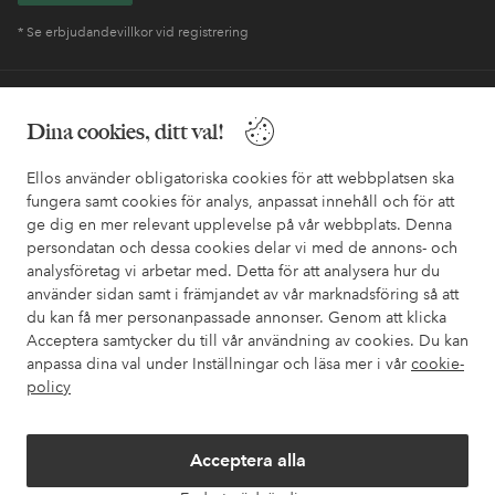
* Se erbjudandevillkor vid registrering
Behöver du hjälp?
Dina cookies, ditt val!
I vår FAQ hittar du svaren på de vanligaste frågorna. Här finns
också information om hur du enklast kontaktar oss.
Ellos använder obligatoriska cookies för att webbplatsen ska
fungera samt cookies för analys, anpassat innehåll och för att
ge dig en mer relevant upplevelse på vår webbplats. Denna
Kundservice
Beställning
Betalsätt
Leveran
persondatan och dessa cookies delar vi med de annons- och
analysföretag vi arbetar med. Detta för att analysera hur du
använder sidan samt i främjandet av vår marknadsföring så att
du kan få mer personanpassade annonser. Genom att klicka
Mina sidor
Acceptera samtycker du till vår användning av cookies. Du kan
anpassa dina val under Inställningar och läsa mer i vår
cookie-
Om Ellos
policy
Våra tjänster
Acceptera alla