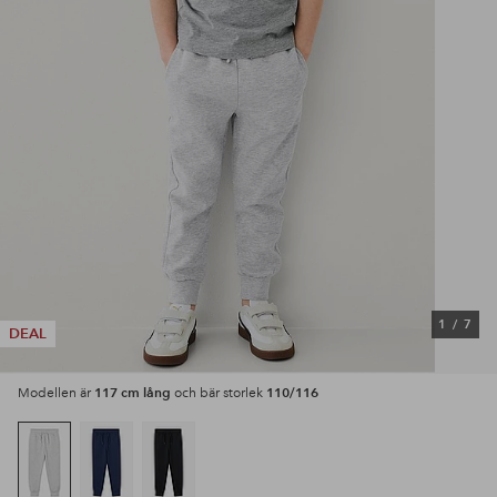
1
/
7
DEAL
117 cm lång
110/116
Modellen är
och bär storlek