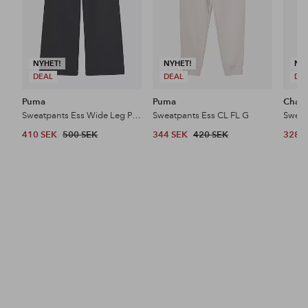
NYHET!
NYHET!
NY
DEAL
DEAL
DE
Puma
Puma
Cham
Sweatpants Ess Wide Leg Pants TR G
Sweatpants Ess CL FL G
Sweat
410 SEK
500 SEK
344 SEK
420 SEK
328 