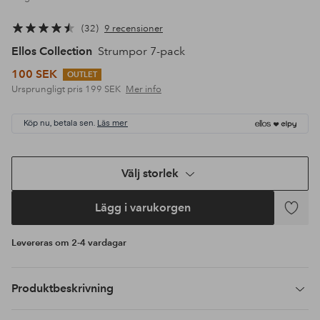
32
9 recensioner
Ellos Collection
Strumpor 7-pack
100 SEK
OUTLET
Ursprungligt pris
199 SEK
Mer info
Köp nu, betala sen.
Läs mer
Välj storlek
Lägg i varukorgen
Lägg
till
Levereras om 2-4 vardagar
i
favoriter
Produktbeskrivning