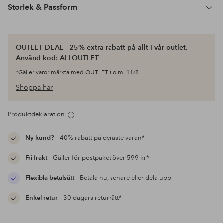
Storlek & Passform
OUTLET DEAL - 25% extra rabatt på allt i vår outlet.
Använd kod: ALLOUTLET
*Gäller varor märkta med OUTLET t.o.m. 11/8.
Shoppa här
Produktdeklaration
Ny kund?
– 40% rabatt på dyraste varan*
Fri frakt
– Gäller för postpaket över 599 kr*
Flexibla betalsätt
– Betala nu, senare eller dela upp
Enkel retur
– 30 dagars returrätt*