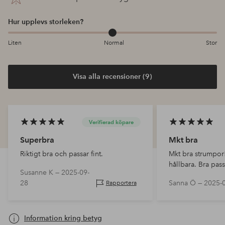
Hur upplevs storleken?
Liten
Normal
Stor
Visa alla recensioner (9)
Verifierad köpare
Superbra
Mkt bra
Riktigt bra och passar fint.
Mkt bra strumpor!
hållbara. Bra pas
Susanne K —
2025-09-
28
Sanna Ö —
2025-
Rapportera
Information kring betyg