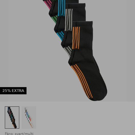
25% EXTRA
Färg: svart/multi