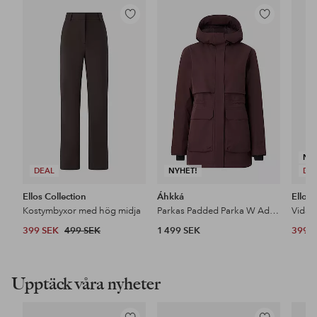
Lägg
Lägg
till
till
i
i
favoriter
favoriter
NY
DEAL
NYHET!
DE
Ellos Collection
Áhkká
Ellos 
Kostymbyxor med hög midja
Parkas Padded Parka W Adjustable Waist
399 SEK
499 SEK
1 499 SEK
399 
Upptäck våra nyheter