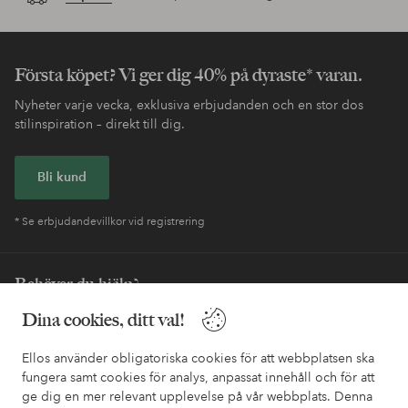
Första köpet? Vi ger dig 40% på dyraste* varan.
Nyheter varje vecka, exklusiva erbjudanden och en stor dos
stilinspiration – direkt till dig.
Bli kund
* Se erbjudandevillkor vid registrering
Behöver du hjälp?
Dina cookies, ditt val!
I vår FAQ hittar du svaren på de vanligaste frågorna. Här finns
också information om hur du enklast kontaktar oss.
Ellos använder obligatoriska cookies för att webbplatsen ska
fungera samt cookies för analys, anpassat innehåll och för att
Kundservice
Beställning
Betalsätt
Leveran
ge dig en mer relevant upplevelse på vår webbplats. Denna