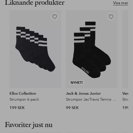
Liknande produkter
Visa mer
Lägg
Lägg
till
till
i
i
favoriter
favoriter
NYHET!
Ellos Collection
Jack & Jones Junior
Vans
Strumpor 6-pack
Strumpor JacTravis Tennis Sock 3-pack
199 SEK
99 SEK
199 
Favoriter just nu