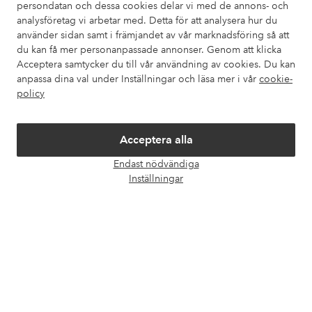
persondatan och dessa cookies delar vi med de annons- och
analysföretag vi arbetar med. Detta för att analysera hur du
använder sidan samt i främjandet av vår marknadsföring så att
Mina sidor
du kan få mer personanpassade annonser. Genom att klicka
Acceptera samtycker du till vår användning av cookies. Du kan
Om Ellos
anpassa dina val under Inställningar och läsa mer i vår
cookie-
policy
Våra tjänster
Acceptera alla
Villkor
Endast nödvändiga
Öpp
Inställningar
chatt
Vänner
Säkra betalningar - Betala direkt eller dela upp
Vill du veta mer om
våra betalalternativ
?