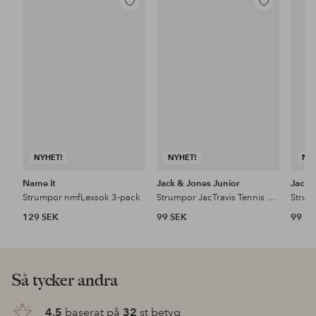
Lägg
Lägg
till
till
i
i
favoriter
favoriter
NYHET!
NYHET!
NY
Name it
Jack & Jones Junior
Jack 
Strumpor nmfLexsok 3-pack
Strumpor JacTravis Tennis Sock 3-pack
129 SEK
99 SEK
99 S
Så tycker andra
4.5
baserat på
32
st betyg