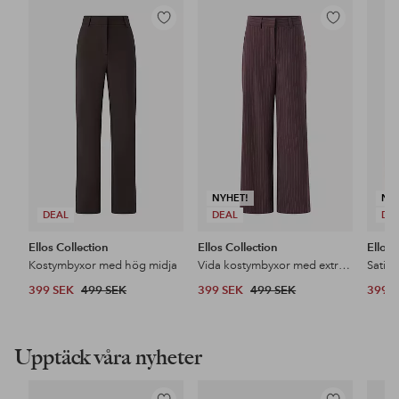
Lägg
Lägg
till
till
i
i
favoriter
favoriter
NYHET!
NY
DEAL
DEAL
DE
Ellos Collection
Ellos Collection
Ellos 
Kostymbyxor med hög midja
Vida kostymbyxor med extra hög midja
Satin
399 SEK
499 SEK
399 SEK
499 SEK
399 
Upptäck våra nyheter