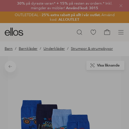
30%
på dyraste varan*
+ 15%
på resten av ordern.* Inkl.
Stän
mängder av möbler!
Använd kod: 3015
OUTLETDEAL -
25% extra rabatt på allt i vår outlet.
Använd
kod:
ALLOUTLET
Ellos
Gå
Sök
logotyp
till
Gå
-
favoritmarkerade
till
Barn
Barnkläder
Underkläder
Strumpor & strumpbyxor
gå
produkter
kundvagne
till
förstasidan
Visa liknande
Tillbaka