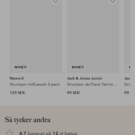
Lägg
Lägg
till
till
i
i
favoriter
favoriter
NYHET!
NYHET!
NY
Name it
Jack & Jones Junior
Jack 
Strumpor nmfLexsok 3-pack
Strumpor JacTravis Tennis Sock 3-pack
129 SEK
99 SEK
99 S
Så tycker andra
4.7
baserat på
12
st betyg