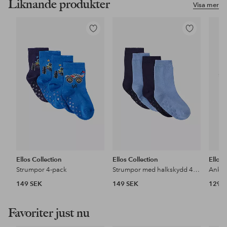
Liknande produkter
Visa mer
Lägg
Lägg
till
till
i
i
favoriter
favoriter
Ellos Collection
Ellos Collection
Ellos 
Strumpor 4-pack
Strumpor med halkskydd 4-pack
Ankel
149 SEK
149 SEK
129 
Favoriter just nu