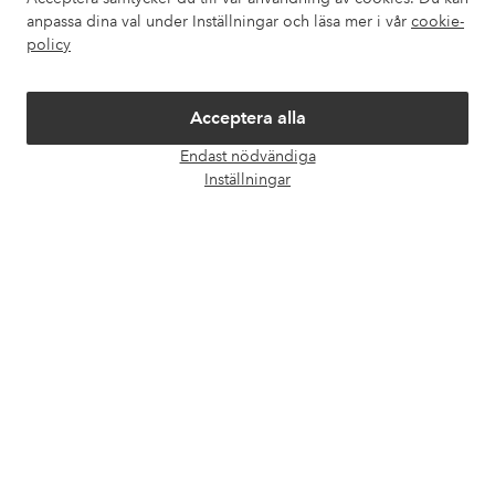
Om Ellos
anpassa dina val under Inställningar och läsa mer i vår
cookie-
policy
Våra tjänster
Acceptera alla
Villkor
Endast nödvändiga
Öpp
Inställningar
chatt
Vänner
Säkra betalningar - Betala direkt eller dela upp
Vill du veta mer om
våra betalalternativ
?
elpy
elpy