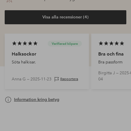
Visa alla recensioner (4)
Verifierad köpare
Halksockor
Bra och fina
Söta halkisar.
Bra passform
Birgitta J —
2025-
Anna G —
2025-11-23
04
Rapportera
Information kring betyg