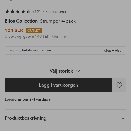
12
4 recensioner
Ellos Collection
Strumpor 4-pack
104 SEK
OUTLET
Ursprungligt pris
149 SEK
Mer info
Köp nu, betala sen.
Läs mer
Välj storlek
Lägg i varukorgen
Lägg
till
Levereras om 2-4 vardagar
i
favoriter
Produktbeskrivning