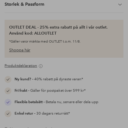
Storlek & Passform
OUTLET DEAL - 25% extra rabatt på allt i vår outlet.
Använd kod: ALLOUTLET
*Gäller varor märkta med OUTLET t.o.m. 11/8.
Shoppa här
Produktdeklaration
Ny kund?
– 40% rabatt på dyraste varan*
Fri frakt
– Gäller för postpaket över 599 kr*
Flexibla betalsätt
– Betala nu, senare eller dela upp
Enkel retur
– 30 dagars returrätt*