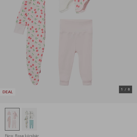
1
/
8
DEAL
Färg: Rosa körsbär