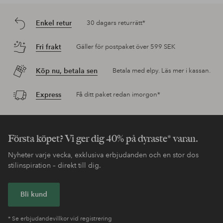
Enkel retur
30 dagars returrätt*
Fri frakt
Gäller för postpaket över 599 SEK
Köp nu, betala sen
Betala med elpy. Läs mer i kassan.
Express
Få ditt paket redan imorgon*
Första köpet? Vi ger dig 40% på dyraste* varan.
Nyheter varje vecka, exklusiva erbjudanden och en stor dos
stilinspiration – direkt till dig.
Bli kund
* Se erbjudandevillkor vid registrering