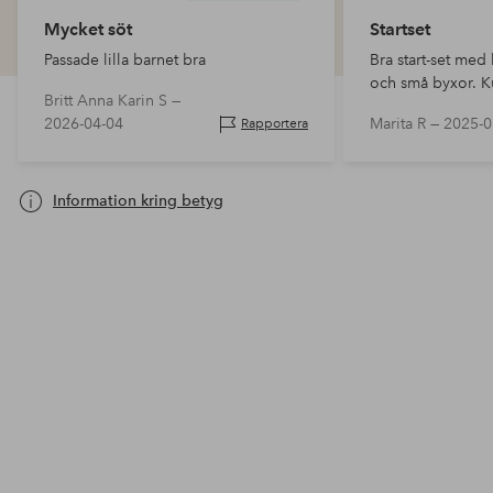
Mycket söt
Startset
Passade lilla barnet bra
Bra start-set me
och små byxor. K
Britt Anna Karin S —
2026-04-04
Marita R —
2025-0
Rapportera
Information kring betyg