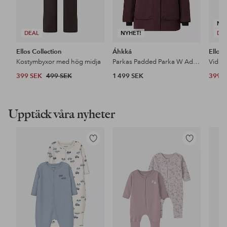
NY
DEAL
NYHET!
DE
Ellos Collection
Áhkká
Ellos 
Kostymbyxor med hög midja
Parkas Padded Parka W Adjustable Waist
399 SEK
499 SEK
1 499 SEK
399 
Upptäck våra nyheter
Lägg
Lägg
till
till
i
i
favoriter
favoriter