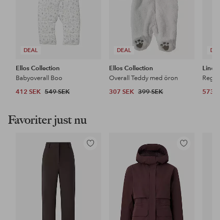
DEAL
DEAL
DE
Ellos Collection
Ellos Collection
Lindb
Babyoverall Boo
Overall Teddy med öron
412 SEK
549 SEK
307 SEK
399 SEK
573 
Favoriter just nu
Lägg
Lägg
till
till
i
i
favoriter
favoriter