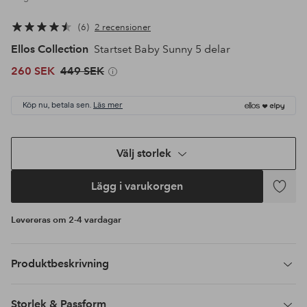
6
2 recensioner
Ellos Collection
Startset Baby Sunny 5 delar
260 SEK
449 SEK
Köp nu, betala sen.
Läs mer
Välj storlek
Lägg i varukorgen
Lägg
till
Levereras om 2-4 vardagar
i
favoriter
Produktbeskrivning
Storlek & Passform