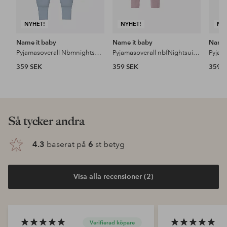
NYHET!
NYHET!
NY
Name it baby
Name it baby
Name 
Pyjamasoverall Nbmnightsuit 2P Zip FF Car 2-pack
Pyjamasoverall nbfNightsuit Zip FF Violetflower 2-pack
359 SEK
359 SEK
359 
Så tycker andra
4.3
baserat på
6
st betyg
Visa alla recensioner (2)
Verifierad köpare