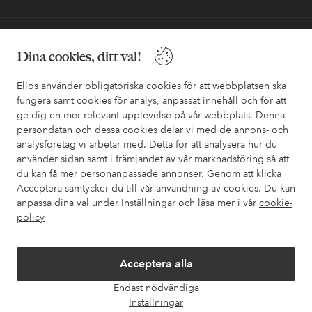
Behöver du hjälp?
Dina cookies, ditt val!
I vår FAQ hittar du svaren på de vanligaste frågorna. Här finns
också information om hur du enklast kontaktar oss.
Ellos använder obligatoriska cookies för att webbplatsen ska
fungera samt cookies för analys, anpassat innehåll och för att
ge dig en mer relevant upplevelse på vår webbplats. Denna
Kundservice
Beställning
Betalsätt
Leveran
persondatan och dessa cookies delar vi med de annons- och
analysföretag vi arbetar med. Detta för att analysera hur du
använder sidan samt i främjandet av vår marknadsföring så att
du kan få mer personanpassade annonser. Genom att klicka
Mina sidor
Acceptera samtycker du till vår användning av cookies. Du kan
anpassa dina val under Inställningar och läsa mer i vår
cookie-
Om Ellos
policy
Våra tjänster
Acceptera alla
Endast nödvändiga
Villkor
Öpp
Inställningar
chatt