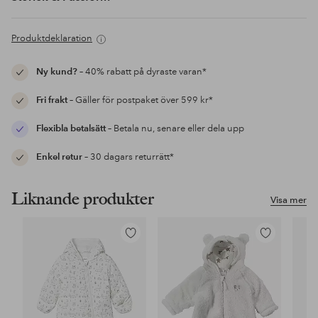
Produktdeklaration
Ny kund?
– 40% rabatt på dyraste varan*
Fri frakt
– Gäller för postpaket över 599 kr*
Flexibla betalsätt
– Betala nu, senare eller dela upp
Enkel retur
– 30 dagars returrätt*
Liknande produkter
Visa mer
Lägg
Lägg
till
till
i
i
favoriter
favoriter