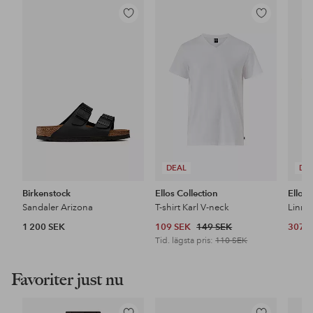
Lägg
Lägg
till
till
i
i
favoriter
favoriter
DEAL
DE
Birkenstock
Ellos Collection
Ellos 
Sandaler Arizona
T-shirt Karl V-neck
Linne
1 200 SEK
109 SEK
149 SEK
307 
Tid. lägsta pris:
110 SEK
Favoriter just nu