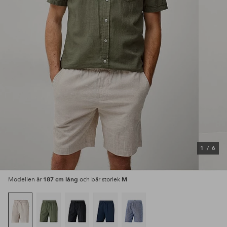
1
/
6
187 cm lång
M
Modellen är
och bär storlek