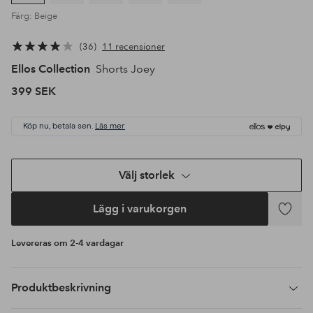
Färg: Beige
36
11 recensioner
Ellos Collection
Shorts Joey
399 SEK
Köp nu, betala sen.
Läs mer
Välj storlek
Lägg i varukorgen
Lägg
till
Levereras om 2-4 vardagar
i
favoriter
Produktbeskrivning