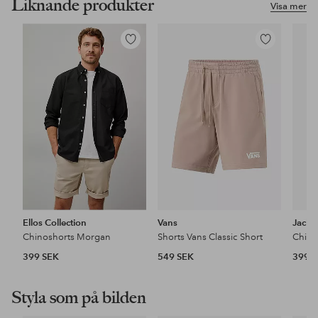
Liknande produkter
Visa mer
Lägg
Lägg
till
till
i
i
favoriter
favoriter
Ellos Collection
Vans
Jack 
Chinoshorts Morgan
Shorts Vans Classic Short
399 SEK
549 SEK
399 
Styla som på bilden