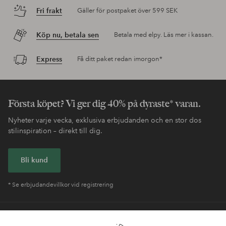
Fri frakt
Gäller för postpaket över 599 SEK
Köp nu, betala sen
Betala med elpy. Läs mer i kassan.
Express
Få ditt paket redan imorgon*
Första köpet? Vi ger dig 40% på dyraste* varan.
Nyheter varje vecka, exklusiva erbjudanden och en stor dos
stilinspiration – direkt till dig.
Bli kund
* Se erbjudandevillkor vid registrering
Behöver du hjälp?