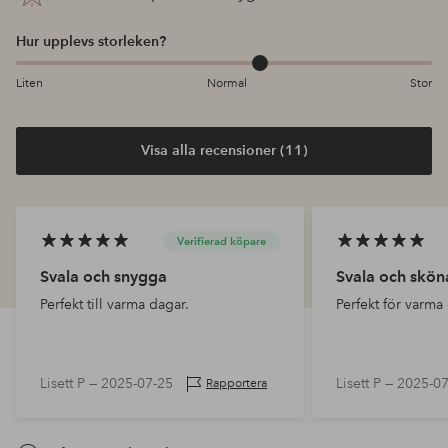
Hur upplevs storleken?
Liten
Normal
Stor
Visa alla recensioner (11)
Verifierad köpare
Svala och snygga
Svala och skön
Perfekt till varma dagar.
Perfekt för varma
Lisett P —
2025-07-25
Lisett P —
2025-07
Rapportera