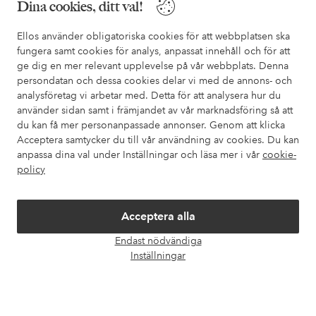
Dina cookies, ditt val!
I vår FAQ hittar du svaren på de vanligaste frågorna. Här finns
också information om hur du enklast kontaktar oss.
Ellos använder obligatoriska cookies för att webbplatsen ska
fungera samt cookies för analys, anpassat innehåll och för att
ge dig en mer relevant upplevelse på vår webbplats. Denna
Kundservice
Beställning
Betalsätt
Leveran
persondatan och dessa cookies delar vi med de annons- och
analysföretag vi arbetar med. Detta för att analysera hur du
använder sidan samt i främjandet av vår marknadsföring så att
du kan få mer personanpassade annonser. Genom att klicka
Mina sidor
Acceptera samtycker du till vår användning av cookies. Du kan
anpassa dina val under Inställningar och läsa mer i vår
cookie-
Om Ellos
policy
Våra tjänster
Acceptera alla
Endast nödvändiga
Villkor
Öpp
Inställningar
chatt
Vänner