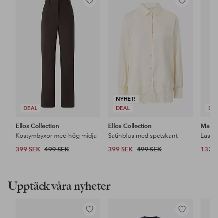
Lägg
Lägg
till
till
i
i
favoriter
favoriter
NYHET!
DEAL
DEAL
DE
Ellos Collection
Ellos Collection
Maybe
Kostymbyxor med hög midja
Satinblus med spetskant
399 SEK
499 SEK
399 SEK
499 SEK
132 
Upptäck våra nyheter
Lägg
Lägg