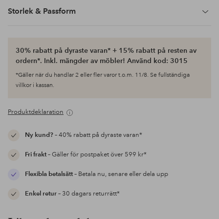
Storlek & Passform
30% rabatt på dyraste varan* + 15% rabatt på resten av
ordern*. Inkl. mängder av möbler! Använd kod: 3015
*Gäller när du handlar 2 eller fler varor t.o.m. 11/8. Se fullständiga
villkor i kassan.
Produktdeklaration
Ny kund?
– 40% rabatt på dyraste varan*
Fri frakt
– Gäller för postpaket över 599 kr*
Flexibla betalsätt
– Betala nu, senare eller dela upp
Enkel retur
– 30 dagars returrätt*