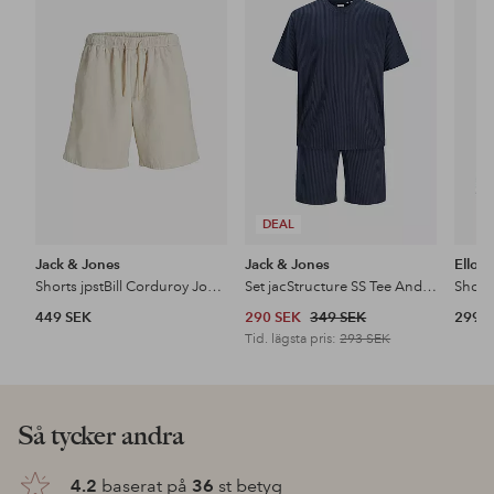
till
till
i
i
favoriter
favoriter
DEAL
Jack & Jones
Jack & Jones
Ellos 
Shorts jpstBill Corduroy Jogger
Set jacStructure SS Tee And Shorts
Short
449 SEK
290 SEK
349 SEK
299 
Tid. lägsta pris:
293 SEK
Så tycker andra
4.2
baserat på
36
st betyg