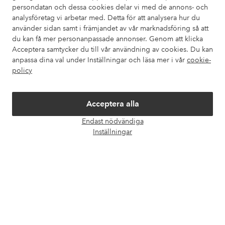
Kundservice
Beställning
Betalsätt
Leveran
persondatan och dessa cookies delar vi med de annons- och
analysföretag vi arbetar med. Detta för att analysera hur du
använder sidan samt i främjandet av vår marknadsföring så att
du kan få mer personanpassade annonser. Genom att klicka
Mina sidor
Acceptera samtycker du till vår användning av cookies. Du kan
anpassa dina val under Inställningar och läsa mer i vår
cookie-
Om Ellos
policy
Våra tjänster
Acceptera alla
Endast nödvändiga
Villkor
Öpp
Inställningar
chatt
Vänner
Säkra betalningar - Betala direkt eller dela upp