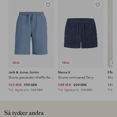
Lägg
Lägg
till
till
i
i
favoriter
favoriter
DEAL
DEAL
DE
Jack & Jones Junior
Name it
Ellos 
Shorts jpstJaiden Waffle Resort Jnr
Shorts nmmJared Terry
Shorts
163 SEK
199 SEK
188 SEK
229 SEK
167 
Tid. lägsta pris:
165 SEK
Tid. lägsta pris:
190 SEK
Tid. lä
Så tycker andra