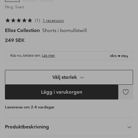
Färg: Svart
1
1 recension
Ellos Collection
Shorts i bomullstwill
249 SEK
Köp nu, betala sen.
Läs mer
Välj storlek
Lägg i varukorgen
Lägg
till
Levereras om 2-4 vardagar
i
favoriter
Produktbeskrivning