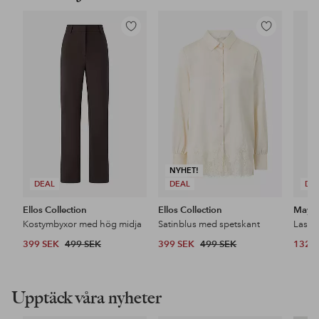
Lägg
Lägg
till
till
i
i
favoriter
favoriter
NYHET!
DEAL
DEAL
DE
Ellos Collection
Ellos Collection
Maybe
Kostymbyxor med hög midja
Satinblus med spetskant
399 SEK
499 SEK
399 SEK
499 SEK
132 
Upptäck våra nyheter