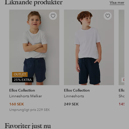
Liknande produkter
Visa mer
Lägg
Lägg
till
till
i
i
favoriter
favoriter
OUTLET
25% EXTRA
DE
Ellos Collection
Ellos Collection
Ellos 
Linneshorts Melker
Linneshorts
Shorts
160 SEK
249 SEK
145 
Ursprungligt pris
229 SEK
Favoriter just nu