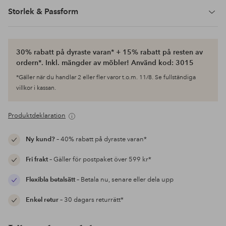
Storlek & Passform
30% rabatt på dyraste varan* + 15% rabatt på resten av
ordern*. Inkl. mängder av möbler! Använd kod: 3015
*Gäller när du handlar 2 eller fler varor t.o.m. 11/8. Se fullständiga
villkor i kassan.
Produktdeklaration
Ny kund?
– 40% rabatt på dyraste varan*
Fri frakt
– Gäller för postpaket över 599 kr*
Flexibla betalsätt
– Betala nu, senare eller dela upp
Enkel retur
– 30 dagars returrätt*