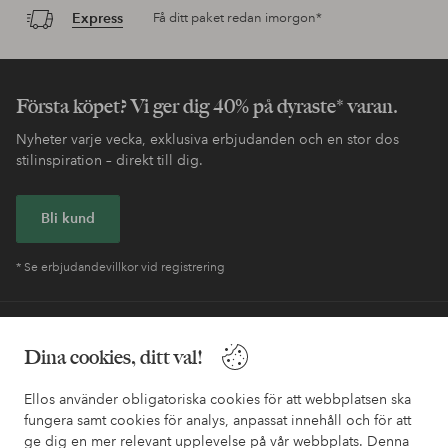
Express
Få ditt paket redan imorgon*
Första köpet? Vi ger dig 40% på dyraste* varan.
Nyheter varje vecka, exklusiva erbjudanden och en stor dos
stilinspiration – direkt till dig.
Bli kund
* Se erbjudandevillkor vid registrering
Behöver du hjälp?
Dina cookies, ditt val!
I vår FAQ hittar du svaren på de vanligaste frågorna. Här finns
också information om hur du enklast kontaktar oss.
Ellos använder obligatoriska cookies för att webbplatsen ska
fungera samt cookies för analys, anpassat innehåll och för att
ge dig en mer relevant upplevelse på vår webbplats. Denna