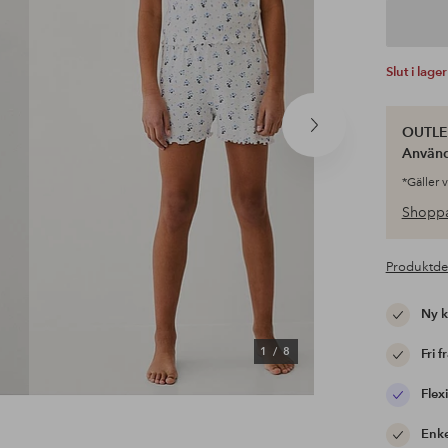
Slut i lager
OUTLET
Nästa
produkt
Använ
*Gäller 
Shoppa
Produktde
Ny 
1
/
8
Fri f
Flexi
Enke