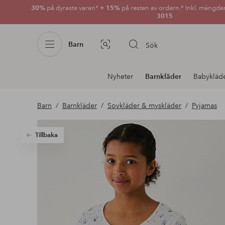
30%
på dyraste varan*
+ 15%
på resten av ordern.* Inkl. mängde
3015
Barn
Sök
Bildsök
Avdelnings
Nyheter
Barnkläder
Babykläd
navigation
Barn
Barnkläder
Sovkläder & myskläder
Pyjamas
Tillbaka