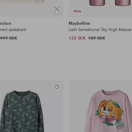
Visa
DEAL
liknande
ection
Maybelline
 med spetskant
Lash Sensational Sky High Mascar
499 SEK
132 SEK
189 SEK
Lägg
till
i
favoriter