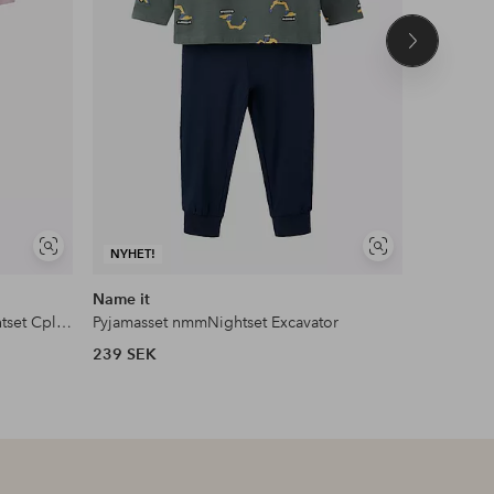
Nästa
produkt
Visa
Visa
NYHET!
liknande
liknande
Name it
Name it
Pyjamasset nmfJetina Paw LS Nightset Cplgm
Pyjamasset nmmNightset Excavator
Pyjamasse
239 SEK
239 SEK