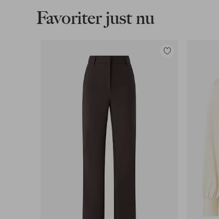
Favoriter just nu
Lägg
till
i
favoriter