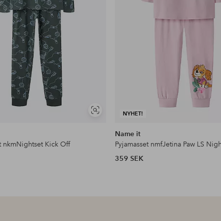
Visa
NYHET!
liknande
Name it
t nkmNightset Kick Off
359 SEK