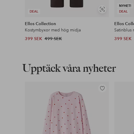
NYHET!
Visa
DEAL
DEAL
liknande
Ellos Collection
Ellos Coll
Kostymbyxor med hög midja
Satinblus
399 SEK
499 SEK
399 SEK
Upptäck våra nyheter
Lägg
till
i
favoriter