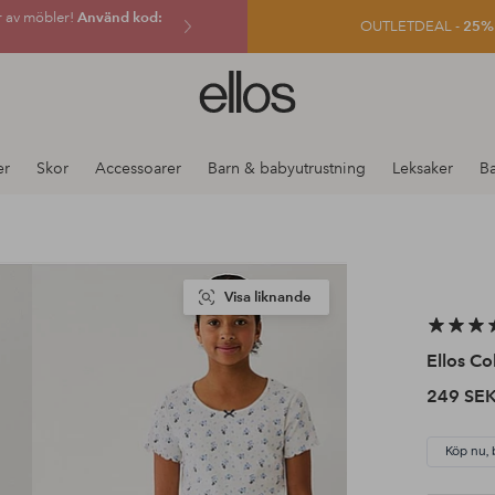
r av möbler!
Använd kod:
OUTLETDEAL -
25% e
Ellos
logotyp
-
gå
er
Skor
Accessoarer
Barn & babyutrustning
Leksaker
B
till
förstasidan
Visa liknande
Ellos Co
249 SE
Köp nu, 