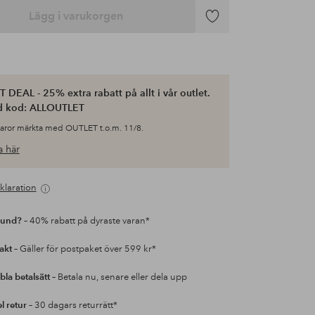
Lägg i varukorgen
Lägg
till
i
favoriter
 DEAL - 25% extra rabatt på allt i vår outlet.
d kod: ALLOUTLET
varor märkta med OUTLET t.o.m. 11/8.
 här
klaration
kund?
– 40% rabatt på dyraste varan*
rakt
– Gäller för postpaket över 599 kr*
bla betalsätt
– Betala nu, senare eller dela upp
l retur
– 30 dagars returrätt*