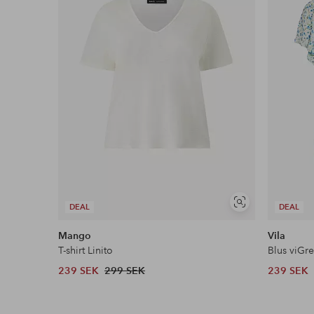
Läs mer
Visa
DEAL
DEAL
liknande
Mango
Vila
T-shirt Linito
Blus viGr
239 SEK
299 SEK
239 SEK