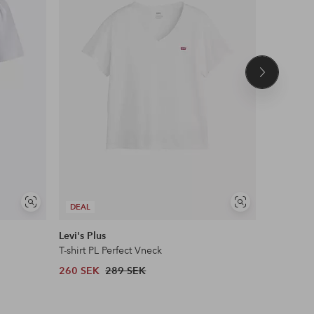
Nästa
produkt
NYHET!
Visa
Visa
DEAL
DEAL
liknande
liknande
Levi's Plus
Coster C
T-shirt PL Perfect Vneck
T-shirt wi
260 SEK
289 SEK
404 SEK