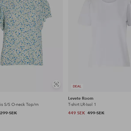
Visa
DEAL
liknande
Levete Room
eis S/S O-neck Top/rn
T-shirt LR-Isol 1
299 SEK
449 SEK
499 SEK