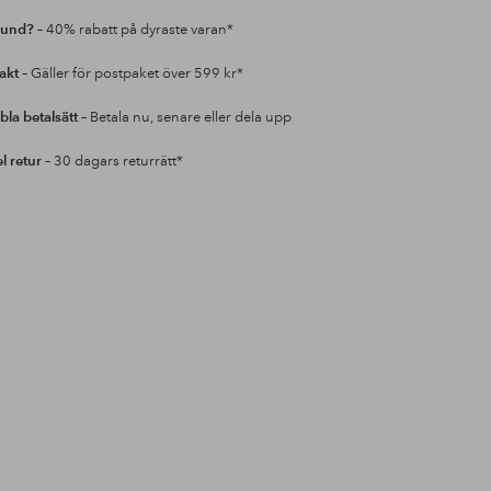
kund?
– 40% rabatt på dyraste varan*
rakt
– Gäller för postpaket över 599 kr*
bla betalsätt
– Betala nu, senare eller dela upp
l retur
– 30 dagars returrätt*