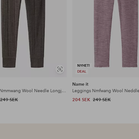
NYHET!
Visa
DEAL
liknande
Name it
Leggings Nmmwang Wool Needle Longjohn
Leggings Nmfwang Wool Neddl
249 SEK
204 SEK
249 SEK