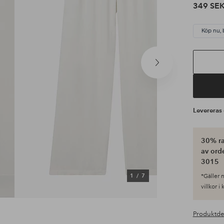
349 SE
Köp nu, 
Nästa
produkt
Leverera
30% ra
av ord
3015
1
/
7
*Gäller n
villkor i
Produktde