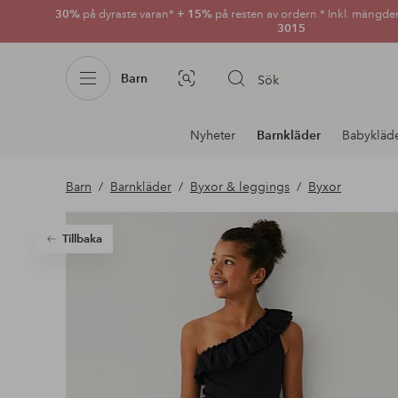
30%
på dyraste varan*
+ 15%
på resten av ordern.* Inkl. mängde
3015
Barn
Sök
Bildsök
Avdelnings
Nyheter
Barnkläder
Babykläd
navigation
Barn
Barnkläder
Byxor & leggings
Byxor
Tillbaka