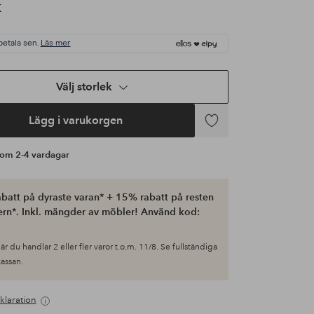
K
betala sen.
Läs mer
Välj storlek
Lägg i varukorgen
Lägg
till
s om 2-4 vardagar
i
favoriter
batt på dyraste varan* + 15% rabatt på resten
ern*. Inkl. mängder av möbler! Använd kod:
är du handlar 2 eller fler varor t.o.m. 11/8. Se fullständiga
 kassan.
klaration