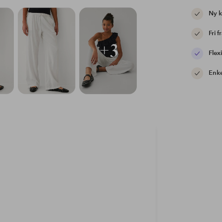
Ny 
Fri f
+3
Flexi
Enke