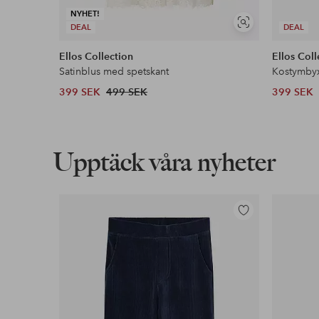
NYHET!
Visa
DEAL
DEAL
liknande
Ellos Collection
Ellos Coll
Satinblus med spetskant
Kostymby
399 SEK
499 SEK
399 SEK
Upptäck våra nyheter
Lägg
till
i
favoriter