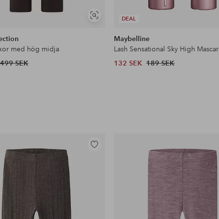
Visa
DEAL
liknande
ection
Maybelline
xor med hög midja
Lash Sensational Sky High Mascar
499 SEK
132 SEK
189 SEK
Lägg
till
i
favoriter