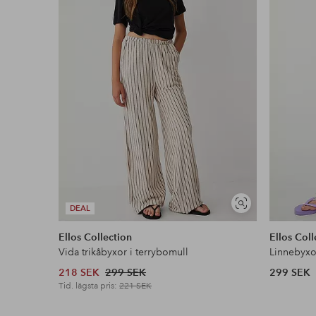
Läs mer
Visa
DEAL
liknande
Ellos Collection
Ellos Coll
Vida trikåbyxor i terrybomull
Linnebyxo
218 SEK
299 SEK
299 SEK
Tid. lägsta pris:
221 SEK