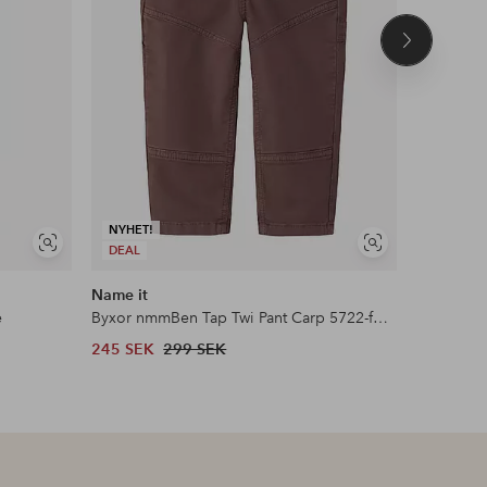
Nästa
produkt
NYHET!
Visa
Visa
DEAL
DEAL
liknande
liknande
Name it
KIDS ON
e
Byxor nmmBen Tap Twi Pant Carp 5722-fg NO
Byxor kon
245 SEK
299 SEK
245 SEK