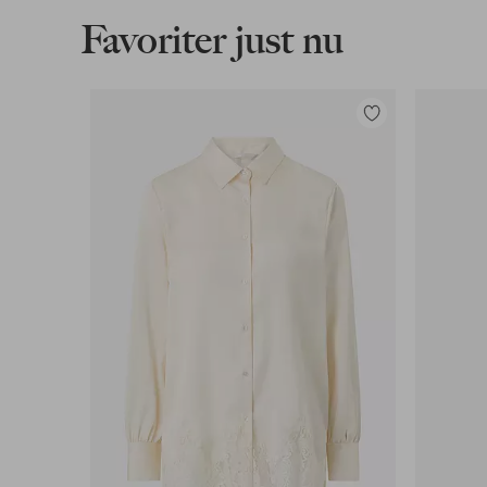
Favoriter just nu
Lägg
till
i
favoriter