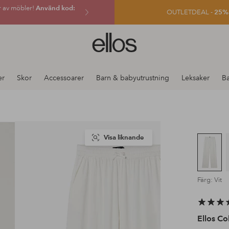
r av möbler!
Använd kod:
OUTLETDEAL -
25% e
Ellos
logotyp
-
gå
er
Skor
Accessoarer
Barn & babyutrustning
Leksaker
B
till
förstasidan
Visa liknande
Färg: Vit
Ellos Co