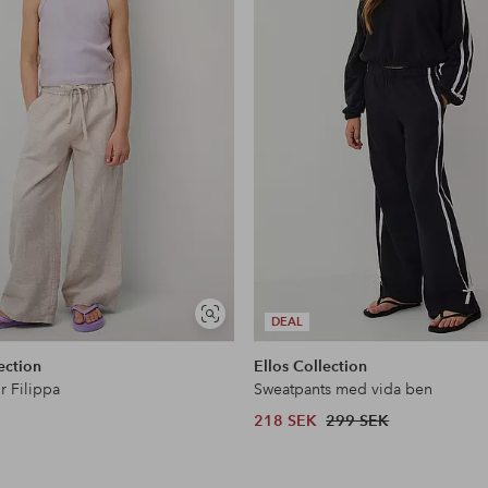
Visa
DEAL
liknande
ection
Ellos Collection
r Filippa
Sweatpants med vida ben
218 SEK
299 SEK