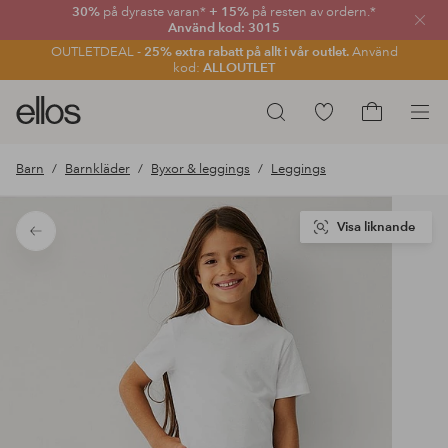
30%
på dyraste varan*
+ 15%
på resten av ordern.*
Stän
Använd kod: 3015
OUTLETDEAL -
25% extra rabatt på allt i vår outlet.
Använd
kod:
ALLOUTLET
Ellos
Gå
Sök
logotyp
till
Gå
-
favoritmarkerade
till
Barn
Barnkläder
Byxor & leggings
Leggings
gå
produkter
kundvagne
till
förstasidan
Visa liknande
Tillbaka