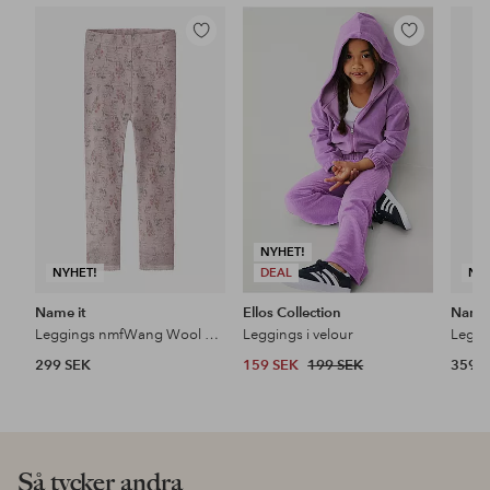
Lägg
Lägg
till
till
i
i
favoriter
favoriter
NYHET!
NYHET!
DEAL
NY
Name it
Ellos Collection
Name 
Leggings nmfWang Wool Needle Legging
Leggings i velour
Leggi
299 SEK
159 SEK
199 SEK
359 
Så tycker andra