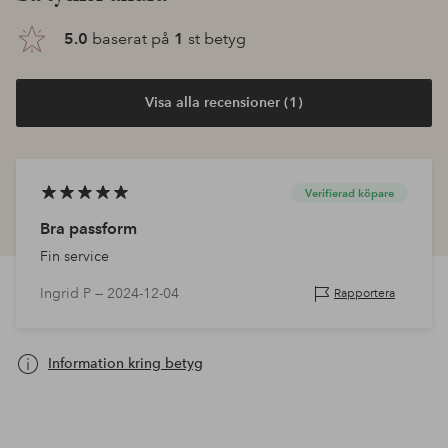
5.0
baserat på
1
st betyg
Visa alla recensioner (1)
Verifierad köpare
Bra passform
Fin service
Ingrid P —
2024-12-04
Rapportera
Information kring betyg