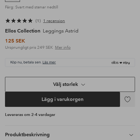
Färg: Svart med stenar nedtill
1
1 recension
Ellos Collection
Leggings Astrid
125 SEK
Ursprungligt pris
249 SEK
Mer info
Köp nu, betala sen.
Läs mer
Välj storlek
Lägg i varukorgen
Lägg
till
Levereras om 2-4 vardagar
i
favoriter
Produktbeskrivning