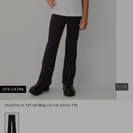
1
/
5
25% EXTRA
121 cm lång
116
Modellen är
och bär storlek