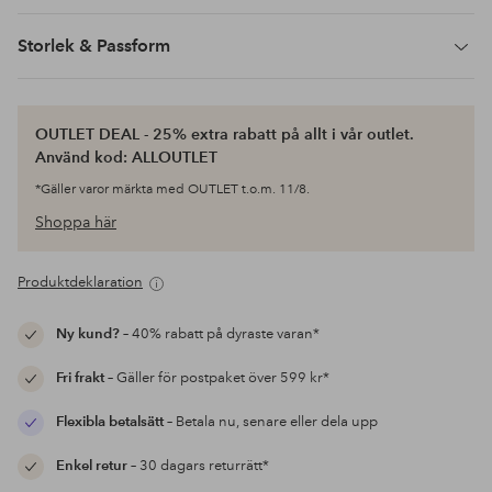
Storlek & Passform
OUTLET DEAL - 25% extra rabatt på allt i vår outlet.
Använd kod: ALLOUTLET
*Gäller varor märkta med OUTLET t.o.m. 11/8.
Shoppa här
Produktdeklaration
Ny kund?
– 40% rabatt på dyraste varan*
Fri frakt
– Gäller för postpaket över 599 kr*
Flexibla betalsätt
– Betala nu, senare eller dela upp
Enkel retur
– 30 dagars returrätt*