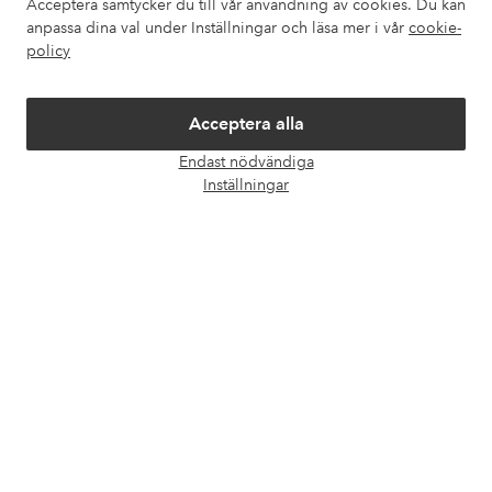
Acceptera samtycker du till vår användning av cookies. Du kan
anpassa dina val under Inställningar och läsa mer i vår
cookie-
Om Ellos
policy
Våra tjänster
Acceptera alla
Endast nödvändiga
Villkor
Öpp
Inställningar
chatt
Vänner
Säkra betalningar - Betala direkt eller dela upp
Vill du veta mer om
våra betalalternativ
?
elpy
elpy