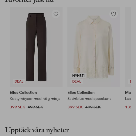
Lägg
Lägg
till
till
i
i
favoriter
favoriter
NYHET!
DEAL
DEAL
DE
Ellos Collection
Ellos Collection
Maybe
Kostymbyxor med hög midja
Satinblus med spetskant
399 SEK
499 SEK
399 SEK
499 SEK
132 
Upptäck våra nyheter