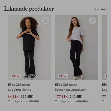
Liknande produkter
Visa mer
Lägg
Lägg
till
till
i
i
favoriter
favoriter
DEAL
DEAL
DE
Ellos Collection
Ellos Collection
Ellos 
Leggings Jonna
Stretchiga yogabyxor
Leggin
84 SEK
129 SEK
177 SEK
249 SEK
77 S
Tid. lägsta pris:
85 SEK
Tid. lägsta pris:
179 SEK
Tid. lä