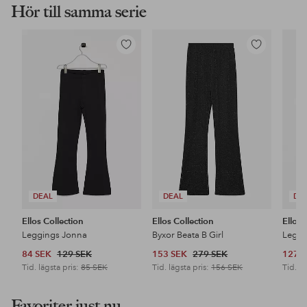
Hör till samma serie
Lägg
Lägg
till
till
i
i
favoriter
favoriter
DEAL
DEAL
DE
Ellos Collection
Ellos Collection
Ellos 
Leggings Jonna
Byxor Beata B Girl
Leggi
84 SEK
129 SEK
153 SEK
279 SEK
127 
Tid. lägsta pris:
85 SEK
Tid. lägsta pris:
156 SEK
Tid. lä
Favoriter just nu