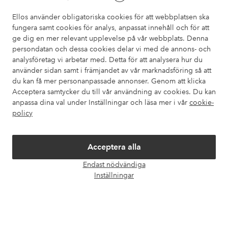
också information om hur du enklast kontaktar oss.
Ellos använder obligatoriska cookies för att webbplatsen ska
fungera samt cookies för analys, anpassat innehåll och för att
Kundservice
Beställning
Betalsätt
Leveran
ge dig en mer relevant upplevelse på vår webbplats. Denna
persondatan och dessa cookies delar vi med de annons- och
analysföretag vi arbetar med. Detta för att analysera hur du
använder sidan samt i främjandet av vår marknadsföring så att
Mina sidor
du kan få mer personanpassade annonser. Genom att klicka
Acceptera samtycker du till vår användning av cookies. Du kan
Om Ellos
anpassa dina val under Inställningar och läsa mer i vår
cookie-
policy
Våra tjänster
Acceptera alla
Villkor
Endast nödvändiga
Öpp
Inställningar
chatt
Vänner