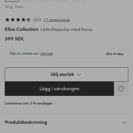
Färg: Grön
32
17 recensioner
Ellos Collection
Lättviktsjacka med huva
399 SEK
Köp nu, betala sen.
Läs mer
Välj storlek
Lägg i varukorgen
Lägg
till
Levereras om 2-4 vardagar
i
favoriter
Produktbeskrivning