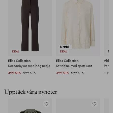
till
till
i
i
favoriter
favoriter
NYHET!
DEAL
DEAL
NY
Ellos Collection
Ellos Collection
Áhkk
Kostymbyxor med hög midja
Satinblus med spetskant
399 SEK
499 SEK
399 SEK
499 SEK
1 499
Upptäck våra nyheter
Lägg
Lägg
till
till