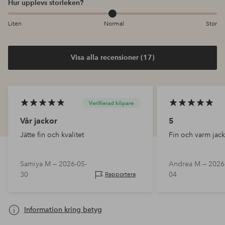
Hur upplevs storleken?
Liten
Normal
Stor
Visa alla recensioner (17)
Verifierad köpare
Vår jackor
5
Jätte fin och kvalitet
Fin och varm jac
Samiya M —
2026-05-
Andrea M —
2026
30
04
Rapportera
Information kring betyg