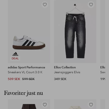
Lägg
Lägg
till
till
i
i
favoriter
favoriter
DEAL
adidas Sport Performance
Ellos Collection
Ellos 
Sneakers VL Court 3.0 K
Jeansjoggers Elvis
Sweat
509 SEK
599 SEK
349 SEK
199 
Favoriter just nu
Lägg
Lägg