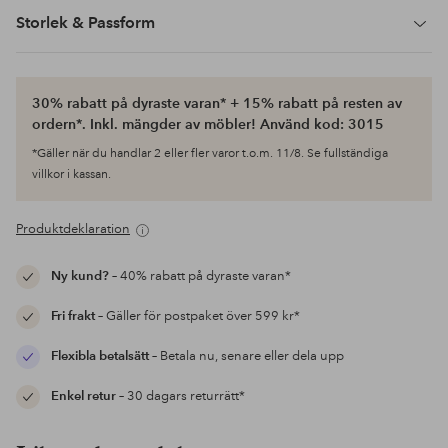
Storlek & Passform
30% rabatt på dyraste varan* + 15% rabatt på resten av
ordern*. Inkl. mängder av möbler! Använd kod: 3015
*Gäller när du handlar 2 eller fler varor t.o.m. 11/8. Se fullständiga
villkor i kassan.
Produktdeklaration
Ny kund?
– 40% rabatt på dyraste varan*
Fri frakt
– Gäller för postpaket över 599 kr*
Flexibla betalsätt
– Betala nu, senare eller dela upp
Enkel retur
– 30 dagars returrätt*