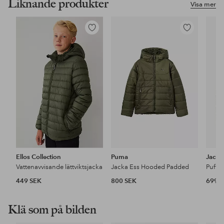
Liknande produkter
Visa mer
Lägg
Lägg
till
till
i
i
favoriter
favoriter
Ellos Collection
Puma
Jack 
Vattenavvisande lättviktsjacka
Jacka Ess Hooded Padded
449 SEK
800 SEK
699 
Klä som på bilden