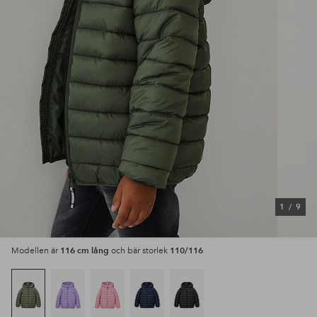
1
/
9
116 cm lång
110/116
Modellen är
och bär storlek