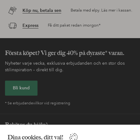
Köp nu, betala sen
Betala med elpy. Läs mer i kassan.
Express
Få ditt paket redan imorgon*
Första köpet? Vi ger dig 40% på dyraste* varan.
Nyheter varje vecka, exklusiva erbjudanden och en stor dos
stilinspiration – direkt till dig.
Bli kund
* Se erbjudandevillkor vid registrering
Behöver du hjälp?
I vår FAQ hittar du svaren på de vanligaste frågorna. Här finns
Dina cookies, ditt val!