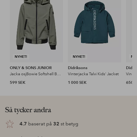
i
i
favoriter
favoriter
NYHET!
NYHET!
NY
ONLY & SONS JUNIOR
Didriksons
Didri
Jacka osjBowie Softshell Bomber Otw
Vinterjacka Talvi Kids' Jacket
Vindj
599 SEK
1 000 SEK
650 
Så tycker andra
4.7
baserat på
32
st betyg