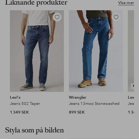
Liknande produkter
Visa mer
Lägg
Lägg
till
till
i
i
favoriter
favoriter
NY
Levi's
Wrangler
Levi's
Jeans 502 Taper
Jeans 13mwz Stonewashed
Jeans
1 349 SEK
899 SEK
1 349
Styla som på bilden