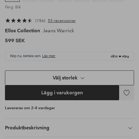
Färg: Blå
156
55 recensioner
Ellos Collection
Jeans Warrick
599 SEK
Köp nu, betala sen.
Läs mer
Välj storlek
Lägg i varukorgen
Lägg
till
Levereras om 2-4 vardagar
i
favoriter
Produktbeskrivning