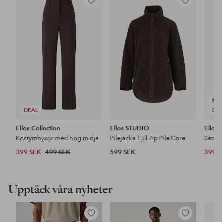
Lägg
Lägg
till
till
i
i
favoriter
favoriter
NY
DEAL
DE
Ellos Collection
Ellos STUDIO
Ellos 
Kostymbyxor med hög midja
Pilejacka Full Zip Pile Core
Satin
399 SEK
499 SEK
599 SEK
399 
Upptäck våra nyheter
Lägg
Lägg