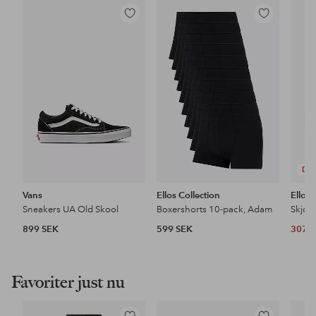
Lägg
Lägg
till
till
i
i
favoriter
favoriter
DE
Vans
Ellos Collection
Ellos 
Sneakers UA Old Skool
Boxershorts 10-pack, Adam
Skjor
899 SEK
599 SEK
307 
Favoriter just nu