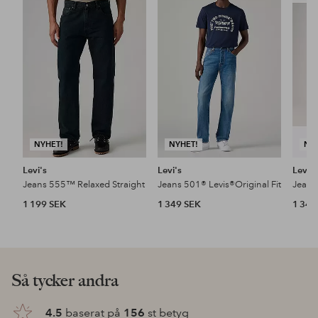
till
till
i
i
favoriter
favoriter
NYHET!
NYHET!
NY
Levi's
Levi's
Levi's
Jeans 555™ Relaxed Straight
Jeans 501® Levis®Original Fit
Jeans
1 199 SEK
1 349 SEK
1 349
Så tycker andra
4.5
baserat på
156
st betyg