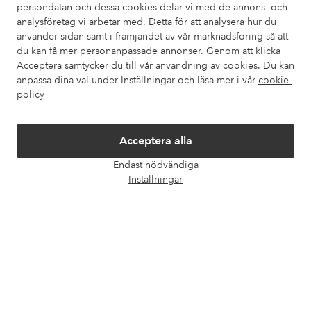
persondatan och dessa cookies delar vi med de annons- och
analysföretag vi arbetar med. Detta för att analysera hur du
använder sidan samt i främjandet av vår marknadsföring så att
du kan få mer personanpassade annonser. Genom att klicka
Mina sidor
Acceptera samtycker du till vår användning av cookies. Du kan
anpassa dina val under Inställningar och läsa mer i vår
cookie-
Om Ellos
policy
Våra tjänster
Acceptera alla
Endast nödvändiga
Villkor
Öpp
Inställningar
chatt
Vänner
Säkra betalningar - Betala direkt eller dela upp