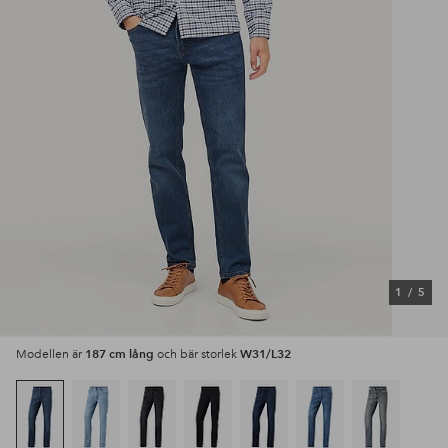
1
/
5
187 cm lång
W31/L32
Modellen är
och bär storlek