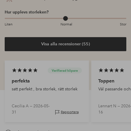
Hur upplevs storleken?
Liten
Normal
Stor
Visa alla recensioner (55)
Verifierad köpare
perfekta
Toppen
satt perfekt , bra storlek, rätt storlek
Väl passande och
Cecilia A —
2026-05-
Lennart N —
2026
31
16
Rapportera