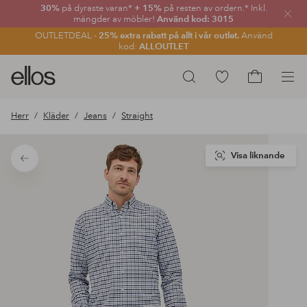
30%
på dyraste varan*
+ 15%
på resten av ordern.* Inkl.
Stän
mängder av möbler!
Använd kod: 3015
OUTLETDEAL -
25% extra rabatt på allt i vår outlet.
Använd
kod:
ALLOUTLET
Ellos
Gå
Sök
logotyp
till
Gå
-
favoritmarkerade
till
Herr
Kläder
Jeans
Straight
gå
produkter
kundvagne
till
förstasidan
Visa liknande
Tillbaka