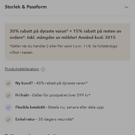
Storlek & Passform
30% rabatt på dyraste varan* + 15% rabatt på resten av
ordern*. Inkl. mängder av möbler! Använd kod: 3015
*Gäller när du handlar 2 eller fler varor t.o.m. 11/8. Se fullständiga
villkor i kassan.
Produktdeklaration
Ny kund?
– 40% rabatt på dyraste varan*
Fri frakt
– Gäller för postpaket över 599 kr*
Flexibla betalsätt
– Betala nu, senare eller dela upp
Enkel retur
– 30 dagars returrätt*