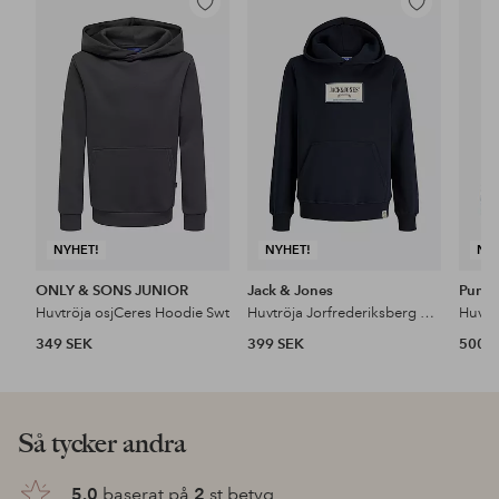
Lägg
Lägg
till
till
i
i
favoriter
favoriter
NYHET!
NYHET!
NY
ONLY & SONS JUNIOR
Jack & Jones
Puma
Huvtröja osjCeres Hoodie Swt
Huvtröja Jorfrederiksberg Graphic Box Sh Jnr
349 SEK
399 SEK
500 
Så tycker andra
5.0
baserat på
2
st betyg