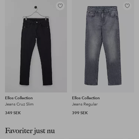
Lägg
Lägg
till
till
i
i
favoriter
favoriter
Ellos Collection
Ellos Collection
Jeans Cruz Slim
Jeans Regular
349 SEK
399 SEK
Favoriter just nu