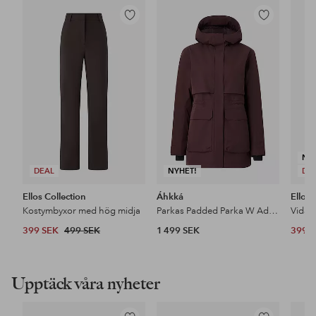
Lägg
Lägg
till
till
i
i
favoriter
favoriter
NY
DEAL
NYHET!
DE
Ellos Collection
Áhkká
Ellos 
Kostymbyxor med hög midja
Parkas Padded Parka W Adjustable Waist
399 SEK
499 SEK
1 499 SEK
399 
Upptäck våra nyheter