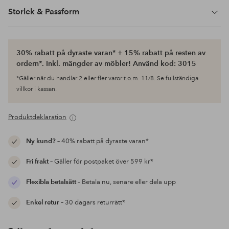
Storlek & Passform
30% rabatt på dyraste varan* + 15% rabatt på resten av
ordern*. Inkl. mängder av möbler! Använd kod: 3015
*Gäller när du handlar 2 eller fler varor t.o.m. 11/8. Se fullständiga
villkor i kassan.
Produktdeklaration
Ny kund?
– 40% rabatt på dyraste varan*
Fri frakt
– Gäller för postpaket över 599 kr*
Flexibla betalsätt
– Betala nu, senare eller dela upp
Enkel retur
– 30 dagars returrätt*