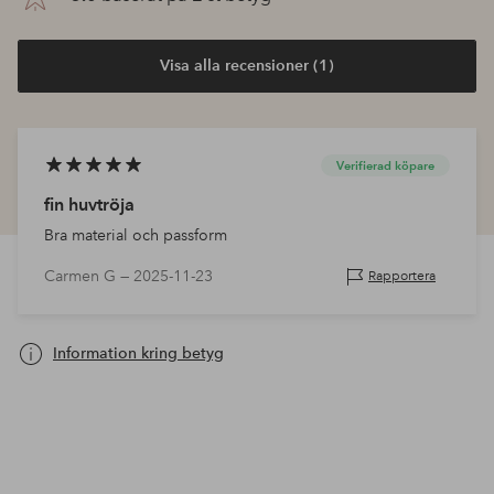
Visa alla recensioner (1)
Verifierad köpare
fin huvtröja
Bra material och passform
Carmen G —
2025-11-23
Rapportera
Information kring betyg