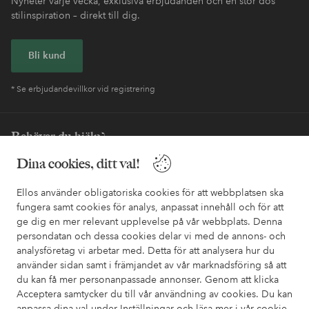
Nyheter varje vecka, exklusiva erbjudanden och en stor dos
stilinspiration – direkt till dig.
Bli kund
* Se erbjudandevillkor vid registrering
Behöver du hjälp?
Dina cookies, ditt val!
I vår FAQ hittar du svaren på de vanligaste frågorna. Här finns
också information om hur du enklast kontaktar oss.
Ellos använder obligatoriska cookies för att webbplatsen ska
fungera samt cookies för analys, anpassat innehåll och för att
Kundservice
Beställning
Betalsätt
Leveran
ge dig en mer relevant upplevelse på vår webbplats. Denna
persondatan och dessa cookies delar vi med de annons- och
analysföretag vi arbetar med. Detta för att analysera hur du
använder sidan samt i främjandet av vår marknadsföring så att
Mina sidor
du kan få mer personanpassade annonser. Genom att klicka
Acceptera samtycker du till vår användning av cookies. Du kan
Om Ellos
anpassa dina val under Inställningar och läsa mer i vår
cookie-