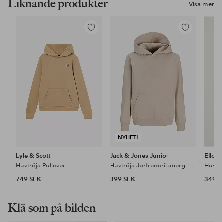
Liknande produkter
Visa mer
Lägg
Lägg
till
till
i
i
favoriter
favoriter
NYHET!
Lyle & Scott
Jack & Jones Junior
Ellos 
Huvtröja Pullover
Huvtröja Jorfrederiksberg Monogram Sweat Hoo
Huvtr
749 SEK
399 SEK
349 
Klä som på bilden