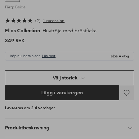
Färg: Beige
2
1 recension
Ellos Collection
Huvtröja med bröstficka
349 SEK
Köp nu, betala sen.
Läs mer
Välj storlek
Lägg i varukorgen
Lägg
till
Levereras om 2-4 vardagar
i
favoriter
Produktbeskrivning