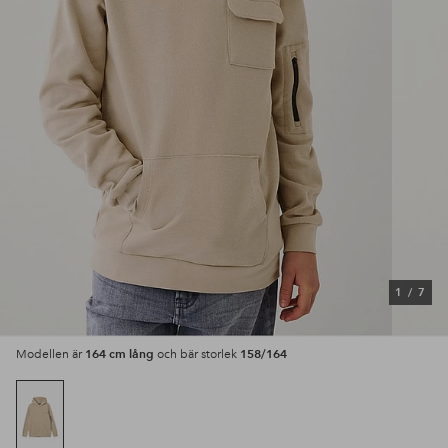
1
/
7
164 cm lång
158/164
Modellen är
och bär storlek