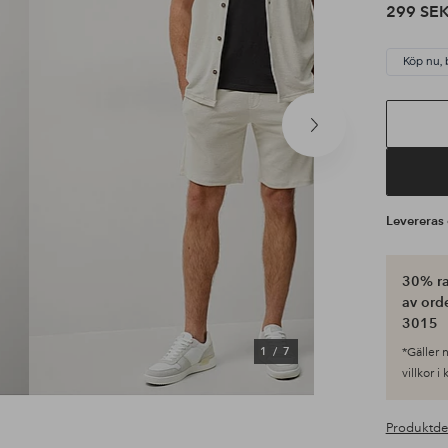
299 SE
Köp nu, 
Nästa
produkt
Leverera
30% ra
av ord
3015
1
/
7
*Gäller n
villkor i
Produktde