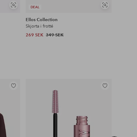
Visa
Visa
DEAL
liknande
liknande
Ellos Collection
Skjorta i frotté
269 SEK
349 SEK
Lägg
Lägg
till
till
i
i
favoriter
favoriter