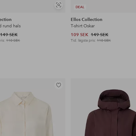
Visa
DEAL
liknande
ection
Ellos Collection
d rund hals
T-shirt Oskar
149 SEK
109 SEK
149 SEK
ris:
110 SEK
Tid. lägsta pris:
110 SEK
Lägg
till
i
favoriter