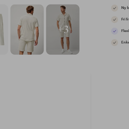
Ny 
Fri f
+3
Flexi
Enke