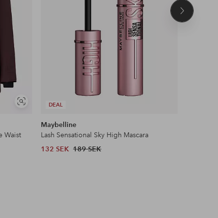
Nästa
produkt
Visa
DEAL
liknande
Maybelline
Ellos ST
e Waist
Lash Sensational Sky High Mascara
Pilejacka 
132 SEK
189 SEK
599 SEK