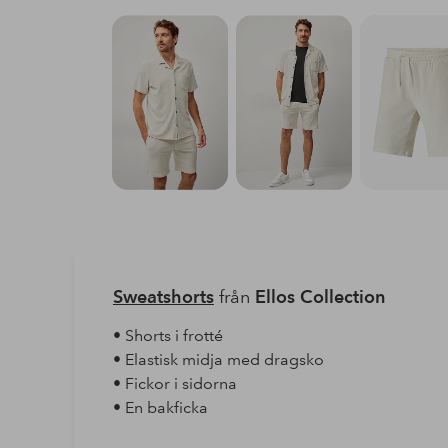
Sweatshorts
från
Ellos Collection
• Shorts i frotté
• Elastisk midja med dragsko
• Fickor i sidorna
• En bakficka