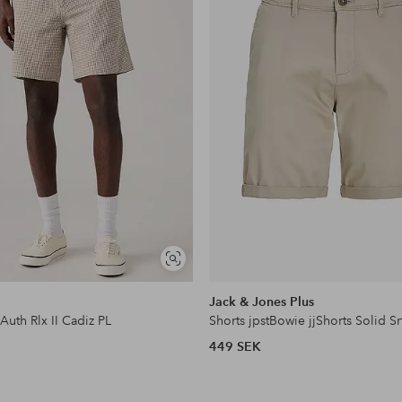
Visa
liknande
Jack & Jones Plus
Auth Rlx II Cadiz PL
Shorts jpstBowie jjShorts Solid Sr
449 SEK