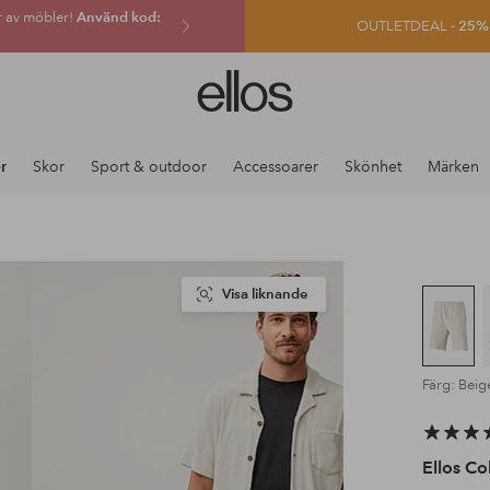
r av möbler!
Använd kod:
OUTLETDEAL -
25% e
Ellos
logotyp
-
gå
r
Skor
Sport & outdoor
Accessoarer
Skönhet
Märken
till
förstasidan
Visa liknande
Färg: Beig
Ellos Co