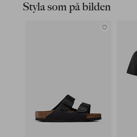
Styla som på bilden
Lägg
till
i
favoriter