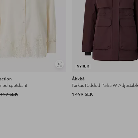
Visa
NYHET!
liknande
ection
Áhkká
 med spetskant
Parkas Padded Parka W Adjustabl
499 SEK
1 499 SEK