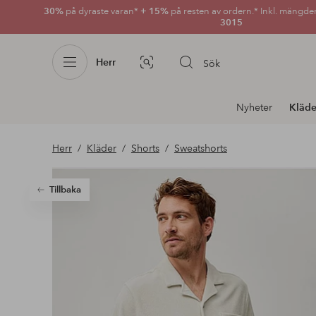
30%
på dyraste varan*
+ 15%
på resten av ordern.* Inkl. mängde
3015
Herr
Sök
Bildsök
Avdelnings
Nyheter
Kläde
navigation
Herr
Kläder
Shorts
Sweatshorts
Tillbaka