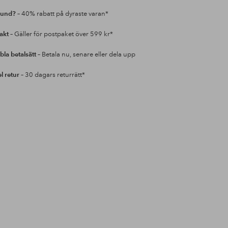
kund?
– 40% rabatt på dyraste varan*
rakt
– Gäller för postpaket över 599 kr*
bla betalsätt
– Betala nu, senare eller dela upp
l retur
– 30 dagars returrätt*