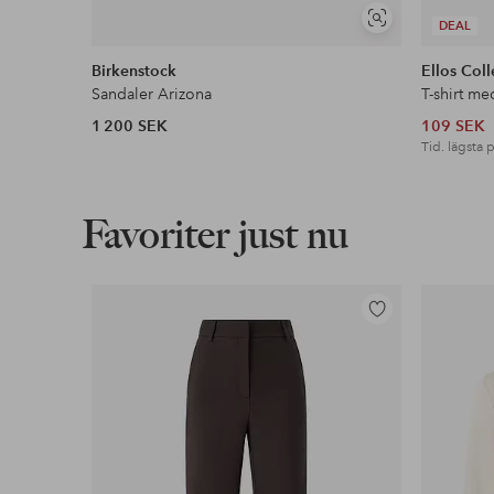
Visa
DEAL
liknande
Birkenstock
Ellos Coll
Sandaler Arizona
T-shirt me
1 200 SEK
109 SEK
Tid. lägsta p
Favoriter just nu
Lägg
till
i
favoriter