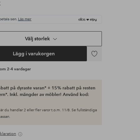
K
betala sen.
Läs mer
Välj storlek
Lägg i varukorgen
Lägg
till
s om 2-4 vardagar
i
favoriter
batt på dyraste varan* + 15% rabatt på resten
ern*. Inkl. mängder av möbler! Använd kod:
är du handlar 2 eller fler varor t.o.m. 11/8. Se fullständiga
 kassan.
klaration