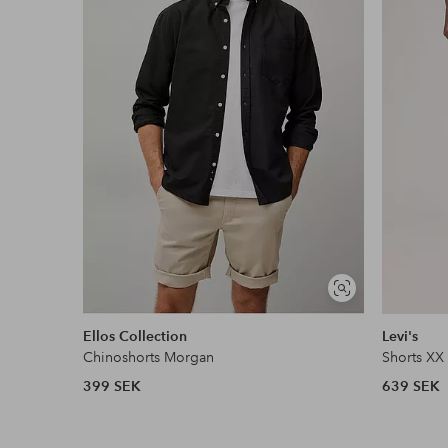
Faktura & Delbetalning
Våra mest fördelaktiga betalsätt
Läs mer
Visa
liknande
Ellos Collection
Levi's
Chinoshorts Morgan
Shorts XX 
399 SEK
639 SEK