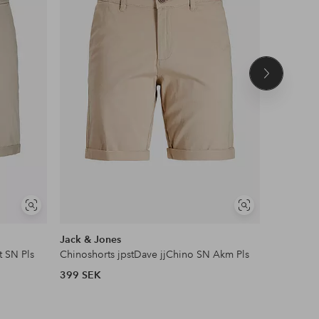
Nästa
produkt
Visa
Visa
liknande
liknande
Jack & Jones
Champio
t SN Pls
Chinoshorts jpstDave jjChino SN Akm Pls
Sweatshor
399 SEK
450 SEK