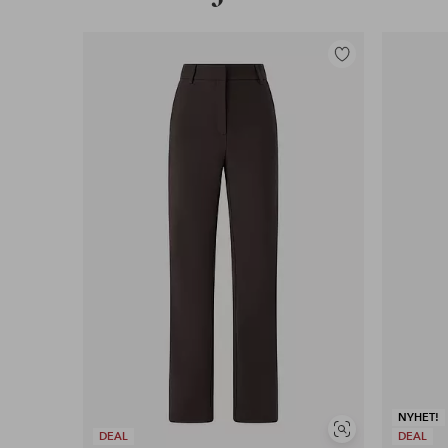
Lägg
till
i
favoriter
NYHET!
Visa
DEAL
DEAL