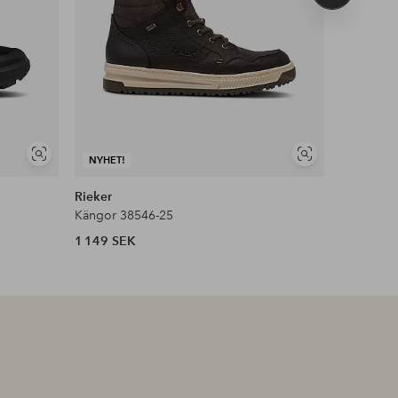
produkt
Visa
Visa
NYHET!
NYHET!
liknande
liknande
Rieker
Duffy
Kängor 38546-25
Vattentäta
1 149 SEK
799 SEK