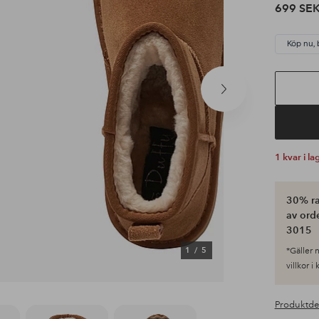
699 SE
Köp nu, 
Nästa
produkt
1 kvar i la
30% ra
av ord
3015
1
/
5
*Gäller n
villkor i
Produktde