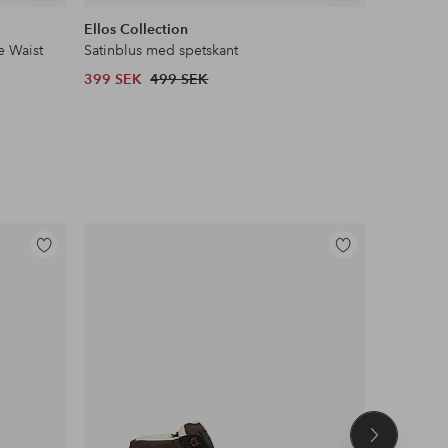
liknande
liknande
Ellos Collection
Ellos ST
e Waist
Satinblus med spetskant
Pilejacka 
399 SEK
499 SEK
599 SEK
Lägg
Lägg
till
till
i
i
favoriter
favoriter
Nästa