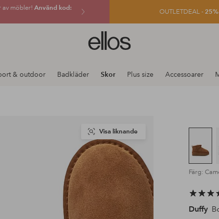
r av möbler!
Använd kod:
OUTLETDEAL -
25% e
Ellos
logotyp
-
gå
port & outdoor
Badkläder
Skor
Plus size
Accessoarer
M
till
förstasidan
Visa liknande
Färg: Cam
Duffy
Bo