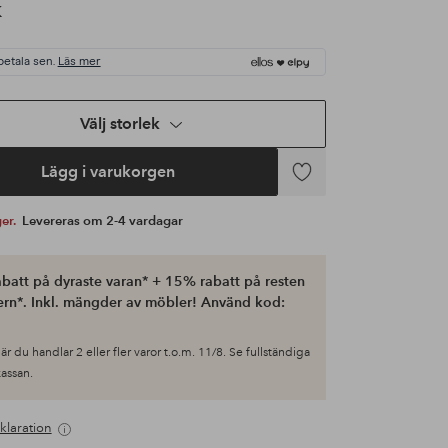
K
betala sen.
Läs mer
Välj storlek
Lägg i varukorgen
Lägg
till
ger.
Levereras om 2-4 vardagar
i
favoriter
batt på dyraste varan* + 15% rabatt på resten
ern*. Inkl. mängder av möbler! Använd kod:
är du handlar 2 eller fler varor t.o.m. 11/8. Se fullständiga
 kassan.
klaration