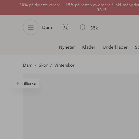
30%
på dyraste varan*
+ 15%
på resten av ordern.* Inkl. mängde
3015
Dam
Sök
Bildsök
Avdelnings
Nyheter
Kläder
Underkläder
S
navigation
Dam
Skor
Vinterskor
Tillbaka