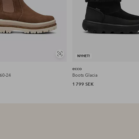
Visa
NYHET!
liknande
ecco
60-24
Boots Glacia
1 799 SEK