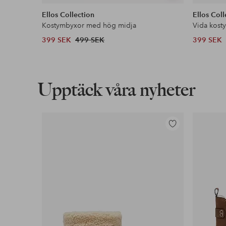
liknande
Ellos Collection
Ellos Coll
Kostymbyxor med hög midja
Vida kost
399 SEK
499 SEK
399 SEK
Upptäck våra nyheter
Lägg
till
i
favoriter