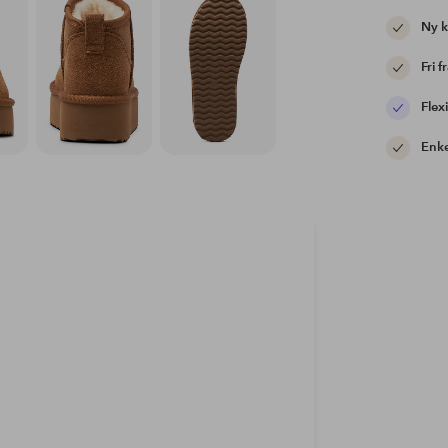
Ny 
Fri f
Flexi
Enke