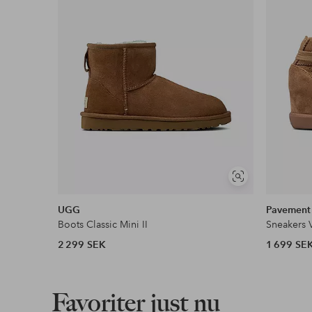
Faktura & Delbetalning
Våra mest fördelaktiga betalsätt
Läs mer
Visa
liknande
UGG
Pavement
Boots Classic Mini II
Sneakers 
2 299 SEK
1 699 SE
Favoriter just nu