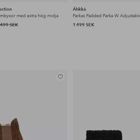
liknande
ection
Áhkká
ymbyxor med extra hög midja
Parkas Padded Parka W Adjustabl
499 SEK
1 499 SEK
Lägg
till
i
favoriter