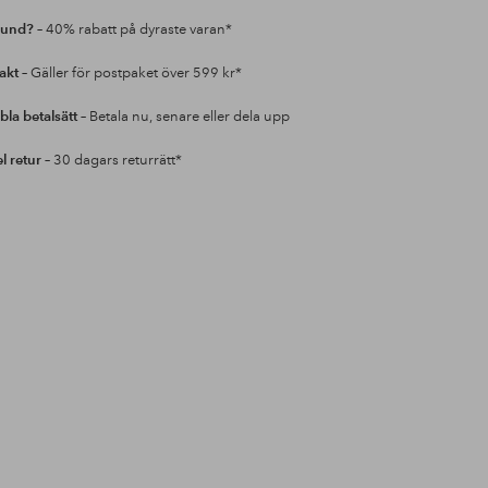
kund?
– 40% rabatt på dyraste varan*
rakt
– Gäller för postpaket över 599 kr*
bla betalsätt
– Betala nu, senare eller dela upp
l retur
– 30 dagars returrätt*