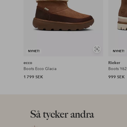
Visa
NYHET!
NYHET!
liknande
ecco
Rieker
Boots Ecco Glacia
Boots Y62
1 799 SEK
999 SEK
Så tycker andra