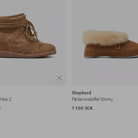
Visa
liknande
Shepherd
Vibe 2
Fårskinnstoffel Emmy
K
1 100 SEK