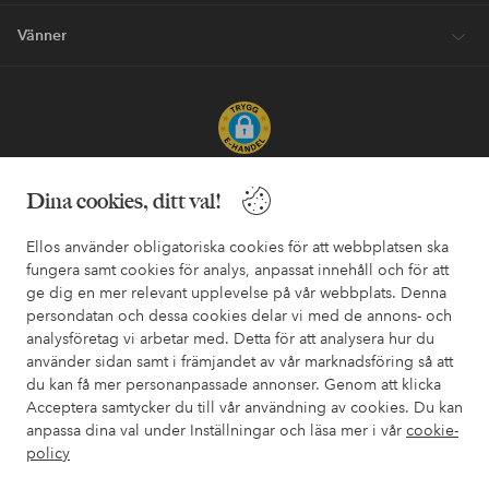
Vänner
Säkra betalningar - Betala direkt eller dela upp
Dina cookies, ditt val!
Vill du veta mer om
våra betalalternativ
?
Ellos använder obligatoriska cookies för att webbplatsen ska
elpy
elpy
fungera samt cookies för analys, anpassat innehåll och för att
ge dig en mer relevant upplevelse på vår webbplats. Denna
persondatan och dessa cookies delar vi med de annons- och
analysföretag vi arbetar med. Detta för att analysera hur du
Sverige - Välj land
använder sidan samt i främjandet av vår marknadsföring så att
du kan få mer personanpassade annonser. Genom att klicka
Acceptera samtycker du till vår användning av cookies. Du kan
Facebook
Instagram
Pinterest
Youtube
anpassa dina val under Inställningar och läsa mer i vår
cookie-
policy