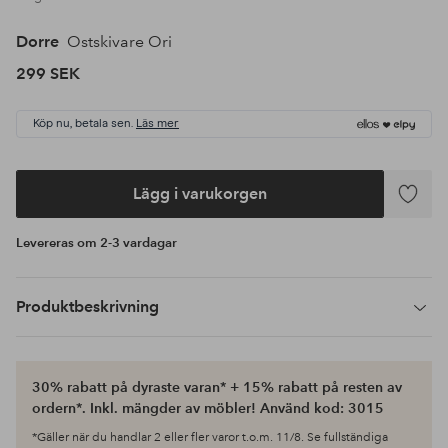
Dorre
Ostskivare Ori
299 SEK
Köp nu, betala sen.
Läs mer
Lägg i varukorgen
Lägg
till
Levereras om 2-3 vardagar
i
favoriter
Produktbeskrivning
30% rabatt på dyraste varan* + 15% rabatt på resten av
ordern*. Inkl. mängder av möbler! Använd kod: 3015
*Gäller när du handlar 2 eller fler varor t.o.m. 11/8. Se fullständiga