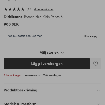
18
4 recensioner
Didriksons
Byxor Idre Kids Pants 6
900 SEK
Köp nu, betala sen.
Läs mer
Välj storlek
Lägg i varukorgen
Lägg
till
1 kvar i lager.
Levereras om 2-4 vardagar
i
favoriter
Produktbeskrivning
Storlek & Passform