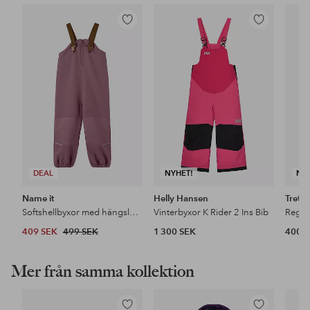
Lägg
Lägg
till
till
i
i
favoriter
favoriter
DEAL
NYHET!
NY
Name it
Helly Hansen
Treto
Softshellbyxor med hängslen NmnAlfa08 Softshell Bib Pant Solid
Vinterbyxor K Rider 2 Ins Bib
409 SEK
499 SEK
1 300 SEK
400 
Mer från samma kollektion
Lägg
Lägg