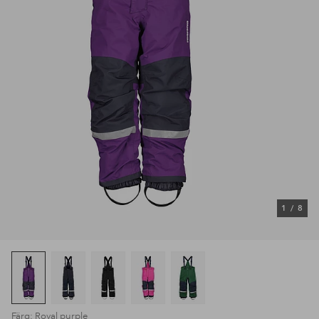
1
/
8
Färg: Royal purple