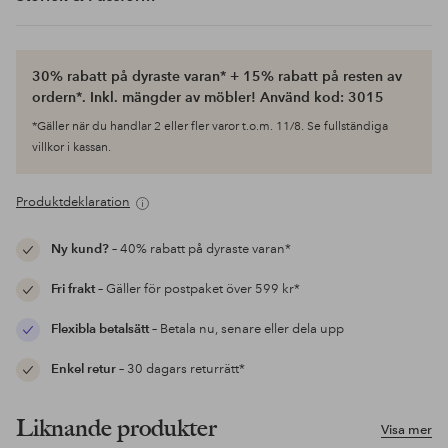
30% rabatt på dyraste varan* + 15% rabatt på resten av
ordern*. Inkl. mängder av möbler! Använd kod: 3015
*Gäller när du handlar 2 eller fler varor t.o.m. 11/8. Se fullständiga
villkor i kassan.
Produktdeklaration
Ny kund?
– 40% rabatt på dyraste varan*
Fri frakt
– Gäller för postpaket över 599 kr*
Flexibla betalsätt
– Betala nu, senare eller dela upp
Enkel retur
– 30 dagars returrätt*
Liknande produkter
Visa mer