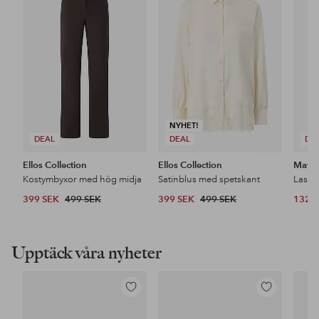
till
till
i
i
favoriter
favoriter
NYHET!
DEAL
DEAL
DE
Ellos Collection
Ellos Collection
Maybe
Kostymbyxor med hög midja
Satinblus med spetskant
399 SEK
499 SEK
399 SEK
499 SEK
132 
Upptäck våra nyheter
Lägg
Lägg
till
till