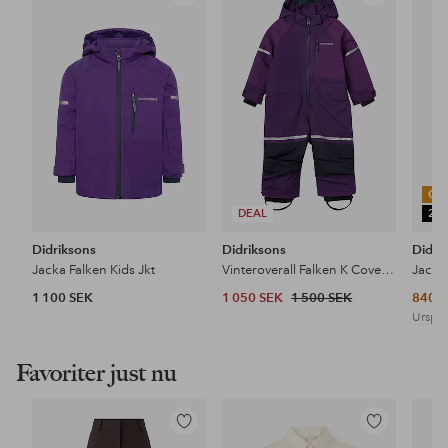
till
till
i
i
favoriter
favoriter
OU
DEAL
25
Didriksons
Didriksons
Didri
Jacka Falken Kids Jkt
Vinteroverall Falken K Coverall
Jacka
1 100 SEK
1 050 SEK
1 500 SEK
840 
Urspru
Favoriter just nu
Lägg
Lägg