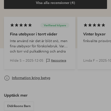
Visa alla recensioner (4)
Verifierad köpare
Fina utebyxor i torrt väder
Vinter byxor
Inte använd när det är blöt snö, men
finkvalite prisvörd
fina utebyxor för förskolebruk. Varm
och torr vid pulkaåkning och andra
utomhusaktiviteter. Bra i storleken.
Hilde S —
2025-12-05
Linda F —
2025-1
Rapportera
Information kring betyg
Upptäck mer
Didriksons Barn