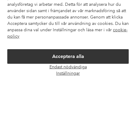
analysföretag vi arbetar med. Detta för att analysera hur du
använder sidan samt i främjandet av vår marknadsföring så att
Mina sidor
du kan få mer personanpassade annonser. Genom att klicka
Acceptera samtycker du till vår användning av cookies. Du kan
Om Ellos
anpassa dina val under Inställningar och läsa mer i vår
cookie-
policy
Våra tjänster
Acceptera alla
Villkor
Endast nödvändiga
Öpp
Inställningar
chatt
Vänner
Säkra betalningar - Betala direkt eller dela upp
Vill du veta mer om
våra betalalternativ
?