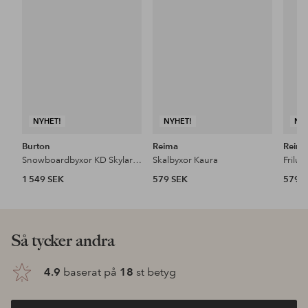
i
i
favoriter
favoriter
NYHET!
NYHET!
NY
Burton
Reima
Reim
Snowboardbyxor KD Skylar PT
Skalbyxor Kaura
Friluf
1 549 SEK
579 SEK
579 
Så tycker andra
4.9
baserat på
18
st betyg