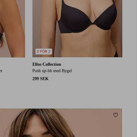
3 FÖR 2
Ellos Collection
er
Push up-bh med Bygel
299 SEK
Lägg till i