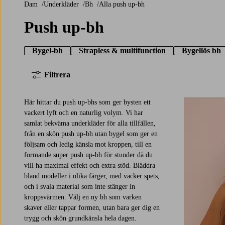
Dam
Underkläder
Bh
Alla push up-bh
Push up-bh
Bygel-bh
Strapless & multifunction
Bygellös bh
Filtrera
Här hittar du push up-bhs som ger bysten ett
vackert lyft och en naturlig volym. Vi har
samlat bekväma underkläder för alla tillfällen,
från en skön push up-bh utan bygel som ger en
följsam och ledig känsla mot kroppen, till en
formande super push up-bh för stunder då du
vill ha maximal effekt och extra stöd. Bläddra
bland modeller i olika färger, med vacker spets,
och i svala material som inte stänger in
kroppsvärmen. Välj en ny bh som varken
skaver eller tappar formen, utan bara ger dig en
trygg och skön grundkänsla hela dagen.