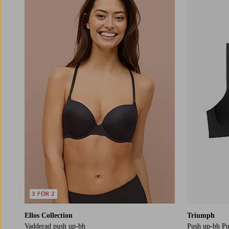
3 FÖR 2
Ellos Collection
Triumph
Vadderad push up-bh
Push up-bh P