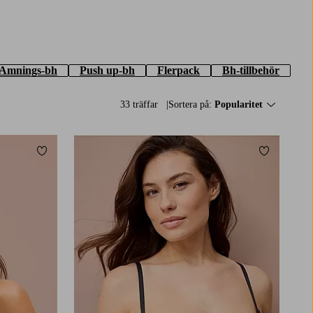
Amnings-bh
Push up-bh
Flerpack
Bh-tillbehör
33 träffar
Sortera på:
Popularitet
Lägg till i favoriter
Lägg till i