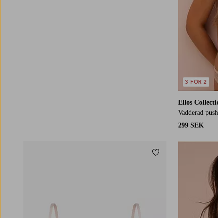
3 FÖR 2
Ellos Collect
Vadderad push
299 SEK
Lägg till i favoriter