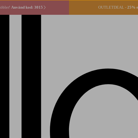
öbler!
Använd kod: 3015
OUTLETDEAL -
25% ex