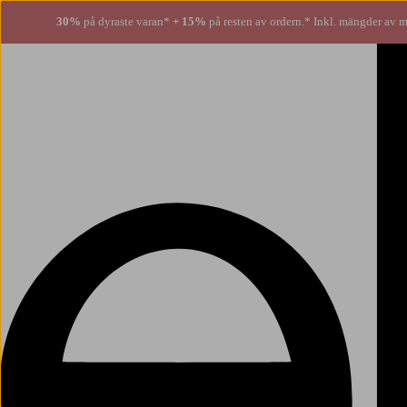
30%
på dyraste varan*
+ 15%
på resten av ordern.* Inkl. mängder av m