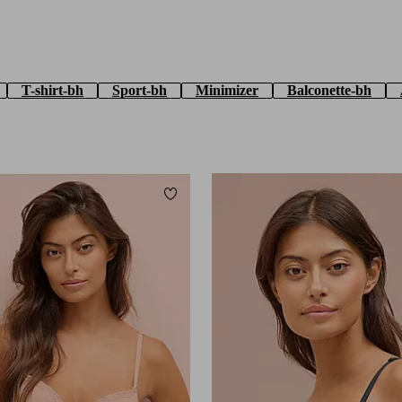
T-shirt-bh
Sport-bh
Minimizer
Balconette-bh
Lägg till i favoriter