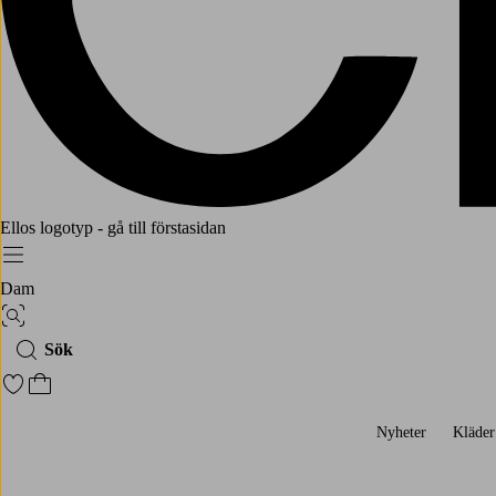
Ellos logotyp - gå till förstasidan
Meny
Dam
Bildsök
Sök
Gå till favoritmarkerade produkter
Gå till kundvagnen
Nyheter
Kläder