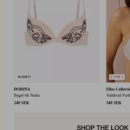
NYHET!
3 FÖR 2
DORINA
Ellos Collect
Bygel-bh Nadia
Vadderad Push
249 SEK
349 SEK