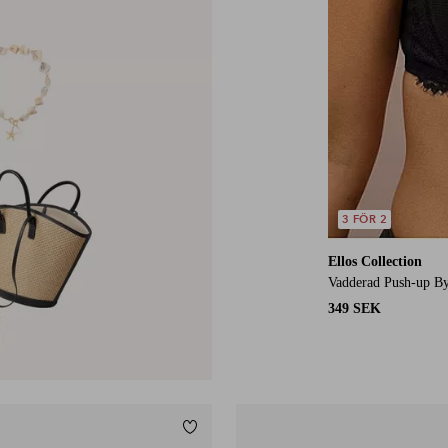
3 FÖR 2
Ellos Collection
Vadderad Push-up Byg
349 SEK
Lägg till i favoriter