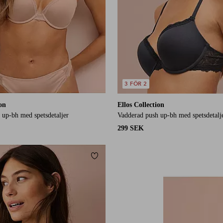
3 FÖR 2
ion
Ellos Collection
 up-bh med spetsdetaljer
Vadderad push up-bh med spetsdetalj
299 SEK
Lägg till i favoriter