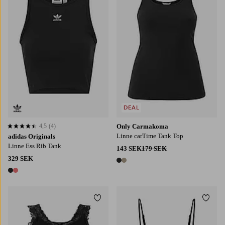
DEAL
4,5
(4)
Only Carmakoma
4,5 baserat på 4 st betyg
Linne carTime Tank Top
adidas Originals
Linne Ess Rib Tank
143 SEK
179 SEK
329 SEK
2 färger
2 färger
Lägg till i favoriter
Lägg t
S
M
L
XL