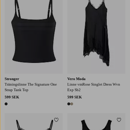
XS
S
M
L
XL
XS
S
M
L
XL
Stronger
Vero Moda
Träningslinne The Signature One
Linne vmRose Singlet Dress Wvn
Strap Tank Top
Exp Sb2
599 SEK
599 SEK
1 färg
2 färger
Lägg till i favoriter
Lägg t