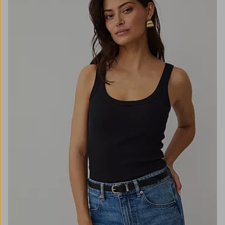
XS
S
M
L
XL