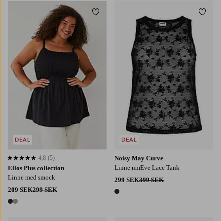
Lägg till i favoriter
Lägg t
L
XL
2XL
3XL
4XL
DEAL
DEAL
4,8
(5)
Noisy May Curve
4,8 baserat på 5 st betyg
Linne nmEve Lace Tank
Ellos Plus collection
Linne med smock
299 SEK
399 SEK
209 SEK
299 SEK
1 färg
2 färger