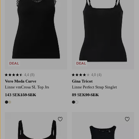
DEAL
DEAL
4,4
(8)
4,0
(4)
4,4 baserat på 8 st betyg
4,0 baserat på 4 st betyg
Vero Moda Curve
Gina Tricot
Linne vmCrosa SL Top Jrs
Linne Perfect Strap Singlet
143 SEK
159 SEK
89 SEK
99 SEK
2 färger
2 färger
Lägg till i favoriter
Lägg t