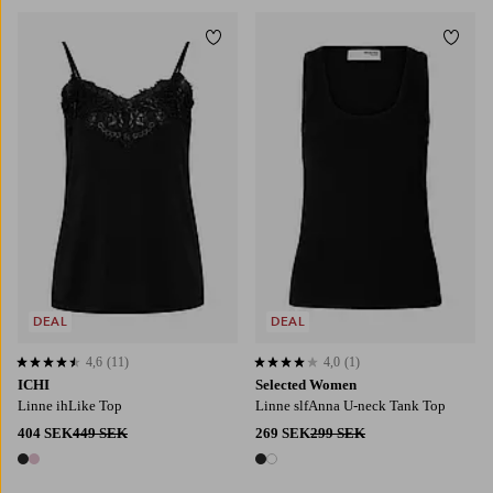
Lägg till i favoriter
Lägg t
DEAL
DEAL
4,6
(11)
4,0
(1)
4,6 baserat på 11 st betyg
4,0 baserat på 1 st betyg
ICHI
Selected Women
Linne ihLike Top
Linne slfAnna U-neck Tank Top
404 SEK
449 SEK
269 SEK
299 SEK
2 färger
2 färger