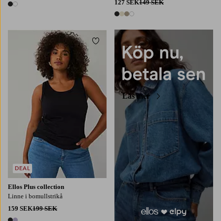
127 SEK
149 SEK
2 färger
4 färger
Lägg till i favoriter
L
XL
2XL
3XL
4XL
Läs mer
DEAL
Ellos Plus collection
Linne i bomullstrikå
159 SEK
199 SEK