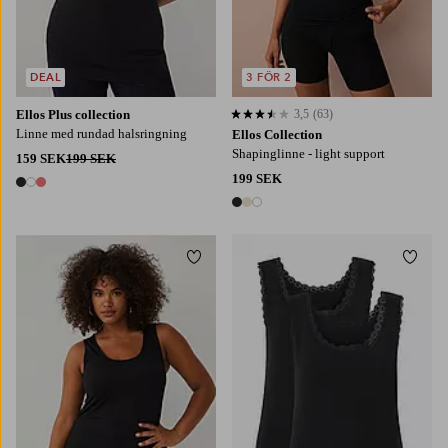
DEAL
3 FÖR 2
Ellos Plus collection
3,5
(63)
3,5 baserat på 63 st betyg
Linne med rundad halsringning
Ellos Collection
Shapinglinne - light support
159 SEK
199 SEK
199 SEK
3 färger
3 färger
Lägg till i favoriter
Lägg t
L
XL
2XL
3XL
4XL
XS
S
M
L
XL