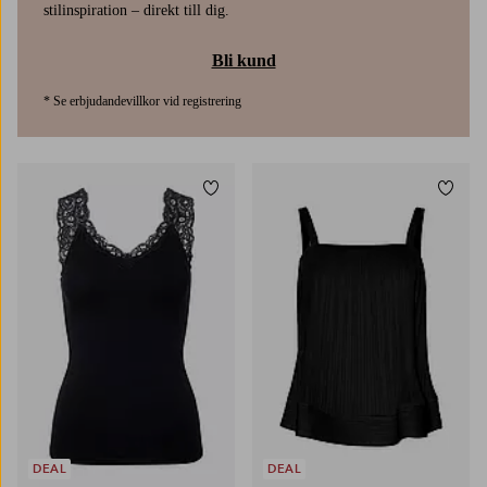
stilinspiration – direkt till dig.
Bli kund
* Se erbjudandevillkor vid registrering
Lägg till i favoriter
Lägg t
34
36
38
40
42
DEAL
DEAL