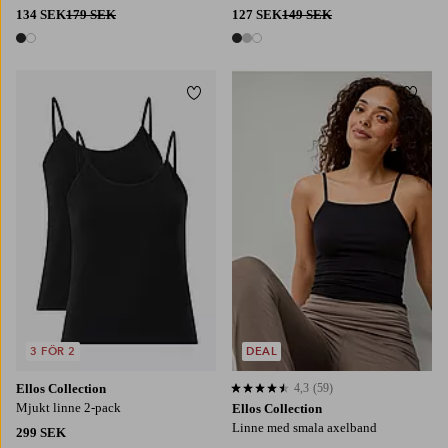
134 SEK
179 SEK
127 SEK
149 SEK
2 färger
3 färger
Lägg till i favoriter
Lägg t
XS
S
M
L
XL
XS
S
M
L
XL
3 FÖR 2
DEAL
Ellos Collection
4,3
(59)
4,3 baserat på 59 st betyg
Mjukt linne 2-pack
Ellos Collection
Linne med smala axelband
299 SEK