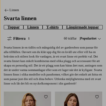
Linnen
Svarta linnen
Toppar
Linnen
T-shirts
Långärmade toppar
Filtrera
60 träffar
Sortera på:
Popularitet
1
Svarta linnen är en tidlös och mångsidig del av garderoben som passar för
alla tillfällen. Oavsett om du klär upp dig för en kväll ute eller vill ha en
bekväm och stilren look för vardagen, är ett svart linne ett perfekt val. Det
svarta linnet kan enkelt kombineras med olika plagg och accessoarer för att
skapa en personlig stil. Det är ett plagg som kan bäras året runt, antingen som
det är under varma sommardagar eller som ett lager när det är kyligare. Svarta
linnen finns i olika modeller och passformer, vilket gör det enkelt att hitta ett
som passar just din stil och dina behov. Utforska möjligheterna med ett svart
linne och låt det bli en nyckelkomponent i din garderob!
Lägg till i favoriter
Lägg t