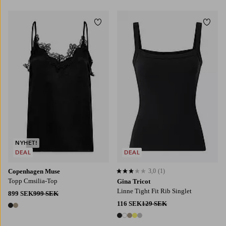
Lägg till i favoriter
Lägg t
XS
S
M
L
XL
NYHET!
DEAL
DEAL
Copenhagen Muse
3,0
(1)
3,0 baserat på 1 st betyg
Topp Cmsilia-Top
Gina Tricot
Linne Tight Fit Rib Singlet
899 SEK
999 SEK
116 SEK
129 SEK
2 färger
5 färger