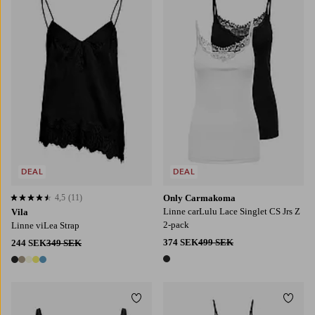
40/42
42/44
46-48
DEAL
DEAL
4,5
(11)
Only Carmakoma
4,5 baserat på 11 st betyg
Linne carLulu Lace Singlet CS Jrs Z
Vila
2-pack
Linne viLea Strap
374 SEK
499 SEK
244 SEK
349 SEK
1 färg
5 färger
Lägg till i favoriter
Lägg t