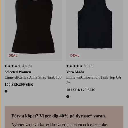
DEAL
DEAL
4,6
(5)
5,0
(3)
4,6 baserat på 5 st betyg
5,0 baserat på 3 st betyg
Selected Women
Vero Moda
Linne slfCelica Anna Strap Tank Top
Linne vmChloe Short Tank Top GA
Jrs
150 SEK
299 SEK
161 SEK
179 SEK
1 färg
1 färg
Första köpet? Vi ger dig 40% på dyraste* varan.
Nyheter varje vecka, exklusiva erbjudanden och en stor dos