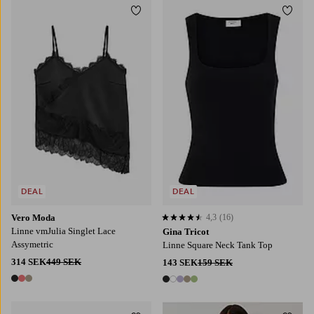
Lägg till i favoriter
Lägg t
XS
S
M
L
XL
DEAL
DEAL
Vero Moda
4,3
(16)
4,3 baserat på 16 st betyg
Linne vmJulia Singlet Lace
Gina Tricot
Assymetric
Linne Square Neck Tank Top
314 SEK
449 SEK
143 SEK
159 SEK
3 färger
5 färger