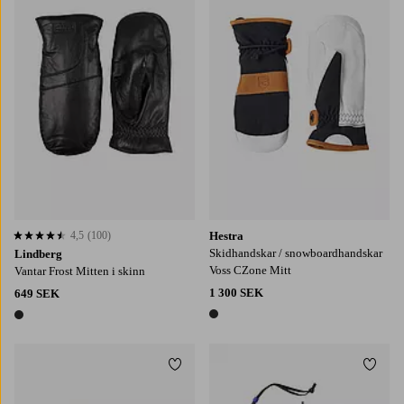
6
7
8
9
4,5
(100)
Hestra
4,5 baserat på 100 st betyg
Skidhandskar / snowboardhandskar
Lindberg
Voss CZone Mitt
Vantar Frost Mitten i skinn
1 300 SEK
649 SEK
1 färg
1 färg
Lägg till i favoriter
Lägg t
S
M
L
S
M
L
8,0