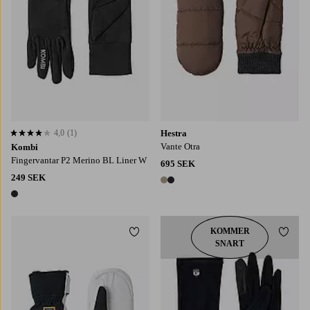
4,0
(1)
Hestra
4,0 baserat på 1 st betyg
Vante Otra
Kombi
Fingervantar P2 Merino BL Liner W
695 SEK
249 SEK
2 färger
1 färg
KOMMER
Lägg till i favoriter
Lägg t
SNART
7
8
9
10