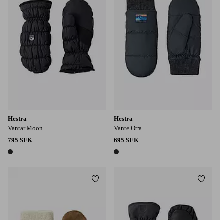
Hestra
Hestra
Vantar Moon
Vante Otra
795 SEK
695 SEK
1 färg
1 färg
Lägg till i favoriter
Lägg t
6
7
8
9
6
7
8
9