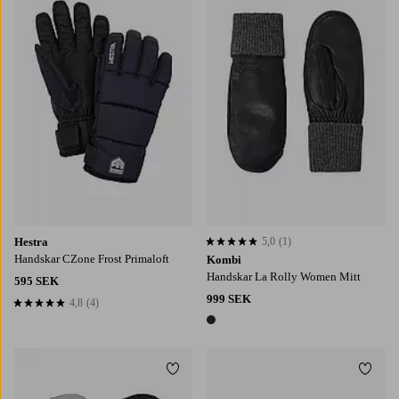
S
M
L
Hestra
5,0
(1)
5,0 baserat på 1 st betyg
Handskar CZone Frost Primaloft
Kombi
Handskar La Rolly Women Mitt
595 SEK
999 SEK
4,8
(4)
4,8 baserat på 4 st betyg
1 färg
Lägg till i favoriter
Lägg t