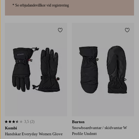
* Se erbjudandevillkor vid registrering
Lägg till i favoriter
Lägg t
S
M
L
S
M
L
8,0
3,5
(2)
Burton
3,5 baserat på 2 st betyg
Snowboardvantar / skidvantar W
Kombi
Profile Undmtt
Handskar Everyday Women Glove