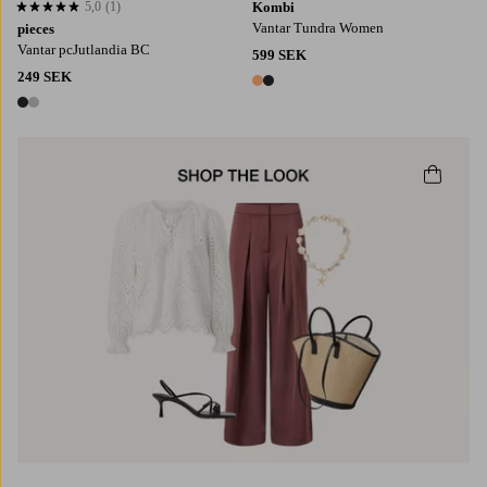
5,0
(1)
Kombi
5,0 baserat på 1 st betyg
Vantar Tundra Women
pieces
Vantar pcJutlandia BC
599 SEK
249 SEK
2 färger
2 färger