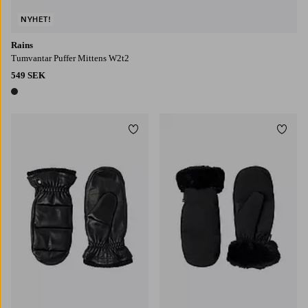
NYHET!
Rains
Tumvantar Puffer Mittens W2t2
549 SEK
1 färg
Lägg till i favoriter
Lägg t
6
7
8
9
S
M
L