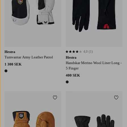
Hestra
4,0
(1)
4,0 baserat på 1 st betyg
Tumvantar Army Leather Patrol
Hestra
Handskar Merino Wool Liner Long -
1 300 SEK
5 Finger
1 färg
400 SEK
1 färg
Lägg till i favoriter
Lägg t
6
7
8
9
6
7
8
9