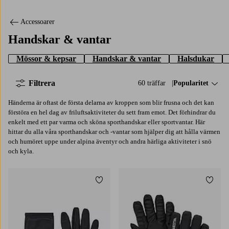
Accessoarer
Handskar & vantar
Mössor & kepsar
Handskar & vantar
Halsdukar
Filtrera
60 träffar
Sortera på:
Popularitet
Händerna är oftast de första delarna av kroppen som blir frusna och det kan
förstöra en hel dag av friluftsaktiviteter du sett fram emot. Det förhindrar du
enkelt med ett par varma och sköna sporthandskar eller sportvantar. Här
hittar du alla våra sporthandskar och -vantar som hjälper dig att hålla värmen
och humöret uppe under alpina äventyr och andra härliga aktiviteter i snö
och kyla.
Lägg till i favoriter
Lägg t
S/M
L/XL