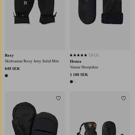
Roxy
5,0
(1)
5,0 baserat på 1 st betyg
Skidvantar Roxy Jetty Solid Mitt
Hestra
Vantar Sheepskin
649 SEK
1 100 SEK
1 färg
2 färger
Lägg till i favoriter
Lägg t
6
7
8
9