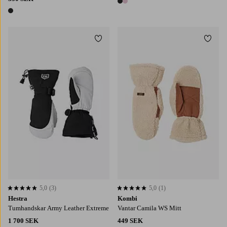
2 färger
1 färg
Lägg till i favoriter
Lägg t
S
M
L
5,0
(3)
5,0
(1)
5,0 baserat på 3 st betyg
5,0 baserat på 1 st betyg
Hestra
Kombi
Tumhandskar Army Leather Extreme
Vantar Camila WS Mitt
1 700 SEK
449 SEK