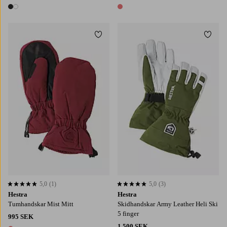
2 färger
1 färg
Lägg till i favoriter
Lägg t
6
7
8
9
5,0
(1)
5,0
(3)
5,0 baserat på 1 st betyg
5,0 baserat på 3 st betyg
Hestra
Hestra
Tumhandskar Mist Mitt
Skidhandskar Army Leather Heli Ski
5 finger
995 SEK
1 500 SEK