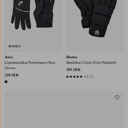
NYHET!
Asics
Hestra
Löparhandskar Performance Run
Handskar CZone Frost Primaloft
Gloves
595 SEK
220 SEK
4,8
(4)
4,8 baserat på 4 st betyg
1 färg
Lägg t
S/M
M/L