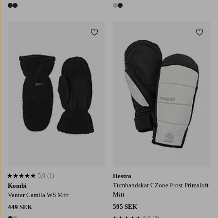
2 färger
2 färger
Lägg till i favoriter
Lägg t
S
M
L
6
7
8
9
10
5,0
(1)
Hestra
5,0 baserat på 1 st betyg
Tumhandskar CZone Frost Primaloft
Kombi
Mitt
Vantar Camila WS Mitt
595 SEK
449 SEK