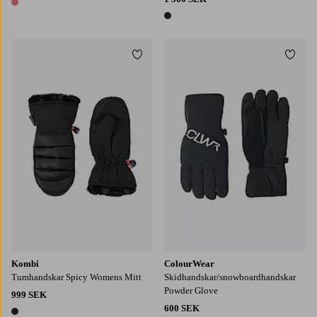
1 färg
1 färg
Lägg till i favoriter
Lägg t
S
M
L
7
8
9
10
11
Kombi
ColourWear
Tumhandskar Spicy Womens Mitt
Skidhandskar/snowboardhandskar
Powder Glove
999 SEK
600 SEK