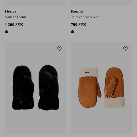
Hestra
Kombi
Vantar Torun
Tumvantar Vixen
1 200 SEK
799 SEK
1 färg
1 färg
Lägg till i favoriter
Lägg t
S
M
L
S
M
L