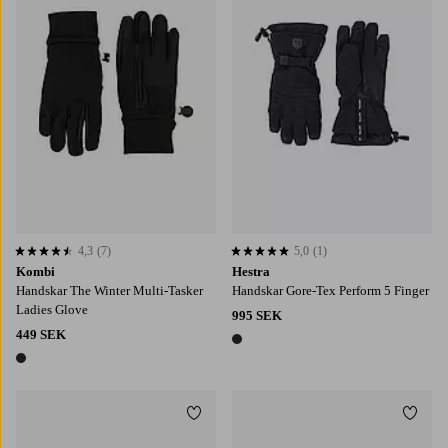
4,3
(7)
5,0
(1)
4,3 baserat på 7 st betyg
5,0 baserat på 1 st betyg
Kombi
Hestra
Handskar The Winter Multi-Tasker
Handskar Gore-Tex Perform 5 Finger
Ladies Glove
995 SEK
449 SEK
1 färg
1 färg
Lägg till i favoriter
Lägg t