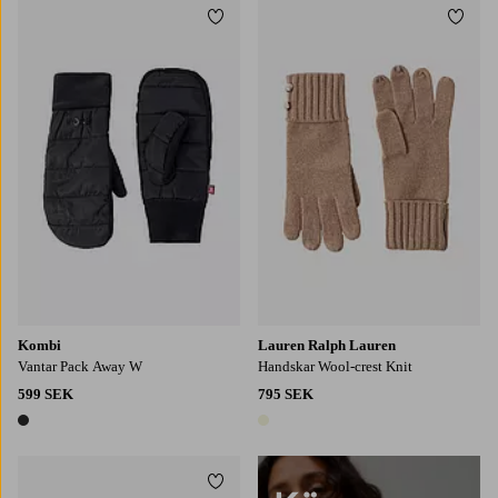
Lägg till i favoriter
Lägg t
S
M
L
Kombi
Lauren Ralph Lauren
Vantar Pack Away W
Handskar Wool-crest Knit
599 SEK
795 SEK
1 färg
1 färg
Lägg till i favoriter