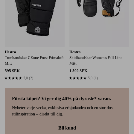
Hestra
Hestra
Tumhandskar CZone Frost Primaloft
Skidhandskar Women's Fall Line
Mitt
Mitt
595 SEK
1 500 SEK
5,0
(2)
5,0
(1)
5,0 baserat på 2 st betyg
5,0 baserat på 1 st betyg
Första köpet? Vi ger dig 40% på dyraste* varan.
Nyheter varje vecka, exklusiva erbjudanden och en stor dos
stilinspiration – direkt till dig.
Bli kund