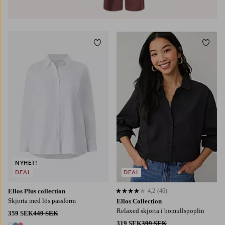
Lägg till i favoriter
Lägg t
L
XL
2XL
3XL
4XL
XS
S
M
L
XL
NYHET!
DEAL
DEAL
Ellos Plus collection
4,2
(46)
4,2 baserat på 46 st betyg
Skjorta med lös passform
Ellos Collection
Relaxed skjorta i bomullspoplin
359 SEK
449 SEK
319 SEK
399 SEK