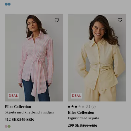
2 färger
2 färger
Lägg till i favoriter
Lägg t
XS
S
M
L
XL
XS
S
M
L
XL
DEAL
DEAL
Ellos Collection
3,1
(8)
3,1 baserat på 8 st betyg
Skjorta med knytband i midjan
Ellos Collection
Figurformad skjorta
412 SEK
549 SEK
299 SEK
399 SEK
2 färger