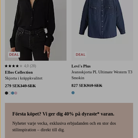
DEAL
DEAL
4,0
(28)
Levi's Plus
4,0 baserat på 28 st betyg
Jeansskjorta PL Ultimate Western T3
Ellos Collection
Smokin
Skjorta i kräppkvalitet
827 SEK
919 SEK
279 SEK
349 SEK
1 färg
4 färger
Första köpet? Vi ger dig 40% på dyraste* varan.
Nyheter varje vecka, exklusiva erbjudanden och en stor dos
stilinspiration – direkt till dig.