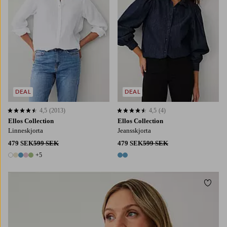
DEAL
DEAL
4,5
(2013)
4,5
(4)
4,5 baserat på 2013 st betyg
4,5 baserat på 4 st betyg
Ellos Collection
Ellos Collection
Linneskjorta
Jeansskjorta
479 SEK
599 SEK
479 SEK
599 SEK
+5
10 färger
2 färger
Lägg t