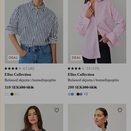
DEAL
DEAL
4,2
(46)
3,9
(119)
4,2 baserat på 46 st betyg
3,9 baserat på 119 st betyg
Ellos Collection
Ellos Collection
Relaxed skjorta i bomullspoplin
Relaxed skjorta i bomullspoplin
319 SEK
399 SEK
299 SEK
399 SEK
+3
5 färger
8 färger
Lägg till i favoriter
Lägg t
XS
S
M
L
XL