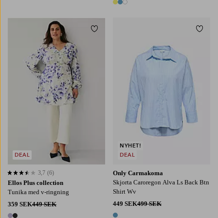
3 färger
Lägg till i favoriter
Lägg t
L
XL
2XL
3XL
4XL
NYHET!
DEAL
DEAL
3,7
(6)
Only Carmakoma
3,7 baserat på 6 st betyg
Skjorta Caroregon Alva Ls Back Btn
Ellos Plus collection
Shirt Wv
Tunika med v-ringning
449 SEK
499 SEK
359 SEK
449 SEK