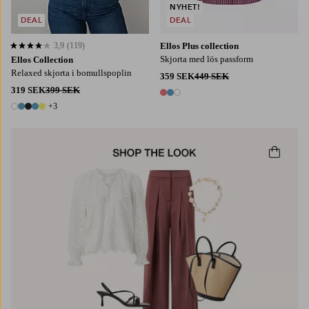
NYHET!
DEAL
DEAL
3,9
(119)
Ellos Plus collection
3,9 baserat på 119 st betyg
Skjorta med lös passform
Ellos Collection
Relaxed skjorta i bomullspoplin
359 SEK
449 SEK
319 SEK
399 SEK
3 färger
+3
8 färger