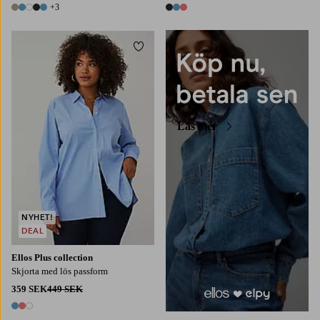
+3
8 färger
3 färger
Lägg till i favoriter
L
XL
2XL
3XL
4XL
Läs mer
NYHET!
DEAL
Ellos Plus collection
Skjorta med lös passform
359 SEK
449 SEK
3 färger