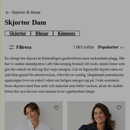
Skjortor & blusar
Skjortor Dam
Skjortor
Blusar
Kimonos
Filtrera
1 063 träffar
Sortera på:
Popularitet
En riktigt bra skjorta är förmodligen garderobens mest tacksamma plagg. Här
har vi samlat damskjortor i allt från krispig bomull till svalt, mjukt linne som
gör det enkelt att klä sig fint varje morgon. Låt en figursydd skjorta sätta en
självklar grund för arbetsveckan, eller bär en rymlig, långärmad jeansskjorta
uppknäppt över en enkel t-shirt när helgen smyger sig på. I vårt sortiment
finns skjortor med fina snitt och material som faller vackert, så att du snabbt
hittar din nya favorit som stannar kvar i garderoben länge.
Lägg till i favoriter
Lägg t
XS
S
M
L
XL