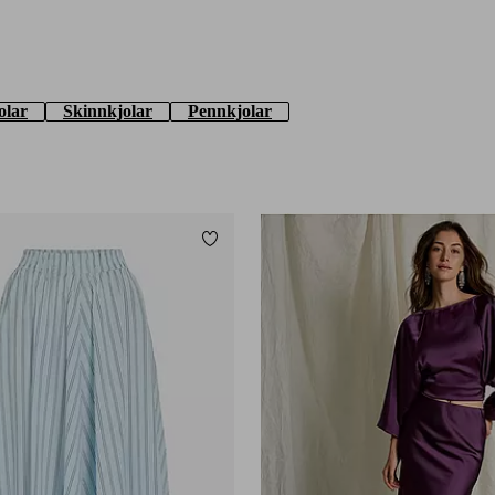
olar
Skinnkjolar
Pennkjolar
Lägg till i favoriter