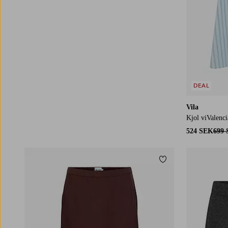
DEAL
Vila
Kjol viValenc
524 SEK
699
Lägg till i favoriter