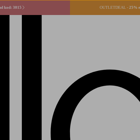
d kod: 3015
OUTLETDEAL -
25% ex