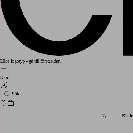
Ellos logotyp - gå till förstasidan
Meny
Dam
Bildsök
Sök
Gå till favoritmarkerade produkter
Gå till kundvagnen
Nyheter
Kläde