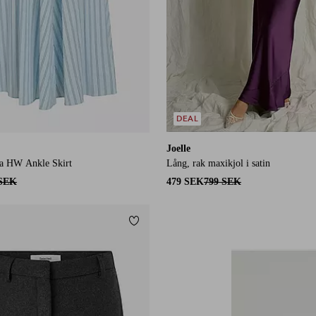
DEAL
Joelle
ia HW Ankle Skirt
Lång, rak maxikjol i satin
 SEK
479 SEK
799 SEK
Lägg till i favoriter
L
XL
2XL
3XL
4XL