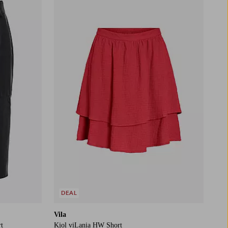
DEAL
Vila
t
Kjol viLania HW Short