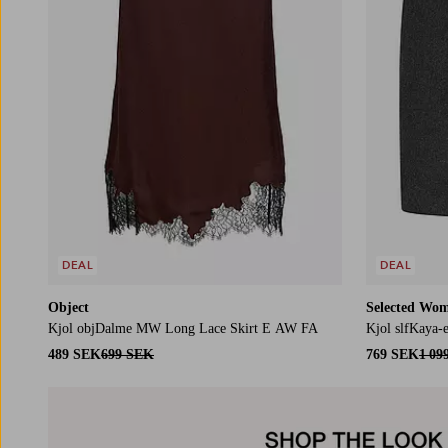
DEAL
DEAL
Object
Selected Wo
Kjol objDalme MW Long Lace Skirt E AW FA
Kjol slfKaya-
489 SEK
699 SEK
769 SEK
1 09