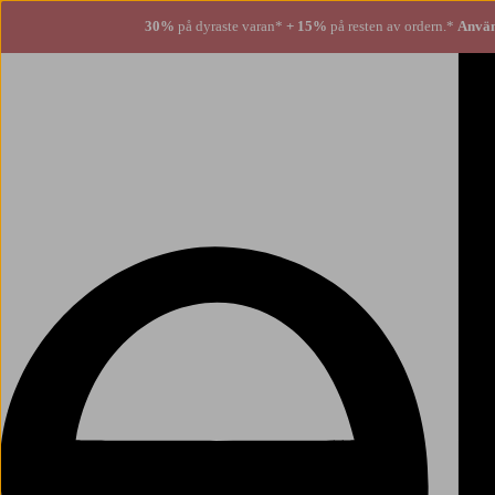
30%
på dyraste varan*
+ 15%
på resten av ordern.*
Använ