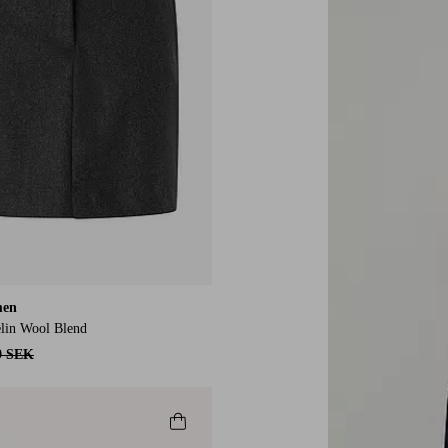
men
elin Wool Blend
9 SEK