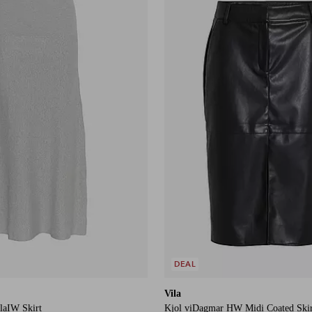
DEAL
Vila
laIW Skirt
Kjol viDagmar HW Midi Coated Skir