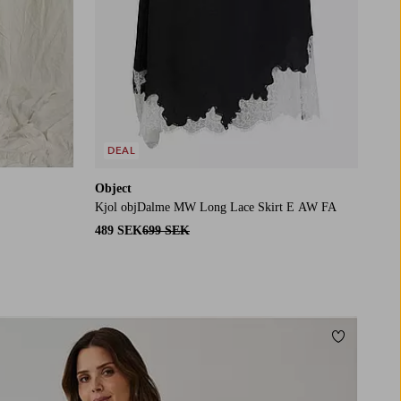
DEAL
Object
Kjol objDalme MW Long Lace Skirt E AW FA
489 SEK
699 SEK
Lägg till i