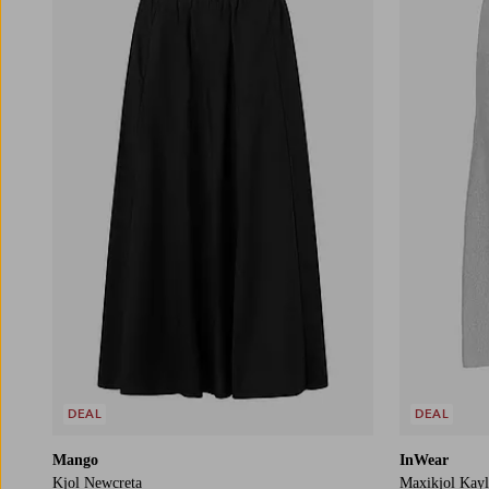
XS
S
M
L
XL
DEAL
DEAL
Mango
InWear
Kjol Newcreta
Maxikjol Kayl