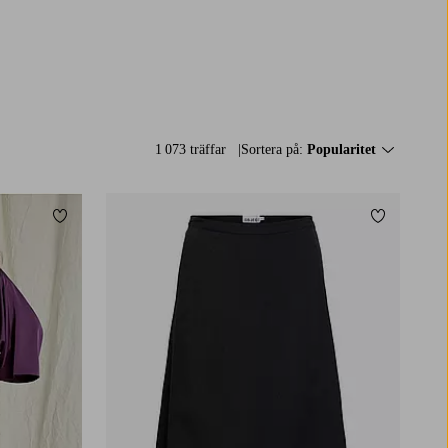
1 073 träffar
Sortera på:
Popularitet
Lägg till i favoriter
Lägg till i