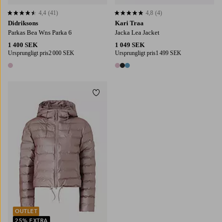
4,4
(41)
4,8
(4)
4,4 baserat på 41 st betyg
4,8 baserat på 4 st betyg
Didriksons
Kari Traa
Parkas Bea Wns Parka 6
Jacka Lea Jacket
1 400 SEK
1 049 SEK
Ursprungligt pris
2 000 SEK
Ursprungligt pris
1 499 SEK
1 färg
3 färger
Lägg till i favoriter
XS
S
M
L
XL
OUTLET
25% EXTRA