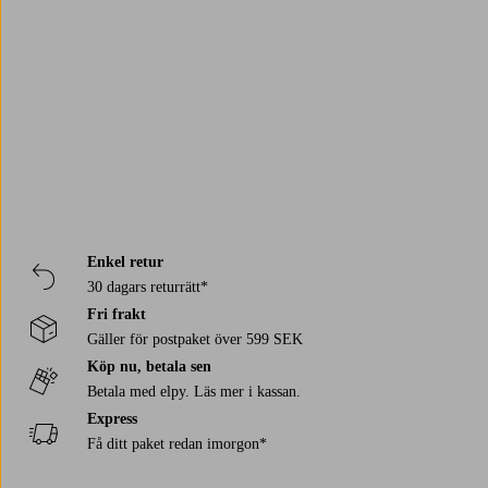
värmande men ändå elegant jacka under vinterhalvåret.
Craft
Helly Hansen
Trustpilot
Vilken höstjacka ska jag välja?
ICHI
KAFFE Curve
Jackor och kappor passar utmärkt på hösten.
Trenchcoaten
är en oslagbar
Montereggi
Part Two
klassiker bland jackor för dam – höst såväl som vår. Inte så konstigt,
eftersom den är både elegant och praktisk. Längden och kragen ger
skydd mot väder och vind, samtidigt som skärpet gör att midjan
markeras. Trenchcoats är utmärkta jackor för en kvinna som vill
framhäva sin figur! En annan klassisk dam jacka för hösten är
skinnjackan
. Den finns i många olika modeller, välj gärna en kort och
figurnära modell om du vill ge ett längre intryck. Quiltade jackor för
Enkel retur
dam passar dig som vill ha en värmande, tidlös höstjacka. Oavsett om du
söker jackor utan luva eller med luva hittar du sköna alternativ i den här
30 dagars returrätt*
kategorin. Gäspar du åt tidlösa klassiker finns det också jackor och
Fri frakt
kappor som tar ut svängarna, både när det gäller färger och mönster. I
Gäller för postpaket över 599 SEK
vårt utbud hittar du också lite annorlunda
höstjackor
– rutiga, lurviga och
Köp nu, betala sen
naturligtvis leopardmönstrade!
Betala med elpy. Läs mer i kassan.
Express
Få ditt paket redan imorgon*