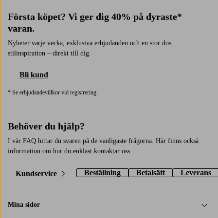
Första köpet? Vi ger dig 40% på dyraste*
varan.
Nyheter varje vecka, exklusiva erbjudanden och en stor dos
stilinspiration – direkt till dig.
Bli kund
* Se erbjudandevillkor vid registrering
Behöver du hjälp?
I vår FAQ hittar du svaren på de vanligaste frågorna. Här finns också
information om hur du enklast kontaktar oss.
Beställning
Betalsätt
Leverans
Kundservice
Mina sidor