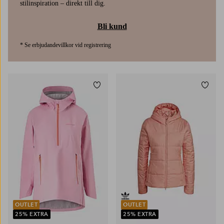
stilinspiration – direkt till dig.
Bli kund
* Se erbjudandevillkor vid registrering
Lägg till i favoriter
Lägg t
XS
S
M
L
XL
OUTLET
OUTLET
25% EXTRA
25% EXTRA