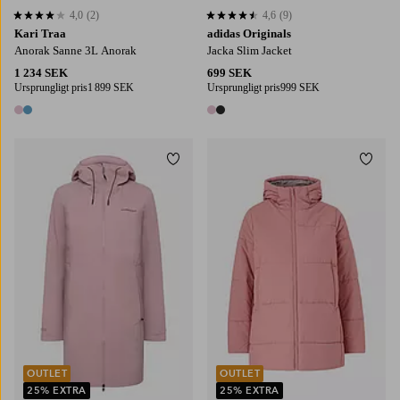
4,0
(2)
4,6
(9)
4,0 baserat på 2 st betyg
4,6 baserat på 9 st betyg
Kari Traa
adidas Originals
Anorak Sanne 3L Anorak
Jacka Slim Jacket
1 234 SEK
699 SEK
Ursprungligt pris
1 899 SEK
Ursprungligt pris
999 SEK
2 färger
2 färger
Lägg till i favoriter
Lägg t
XS
S
M
L
XL
OUTLET
OUTLET
25% EXTRA
25% EXTRA