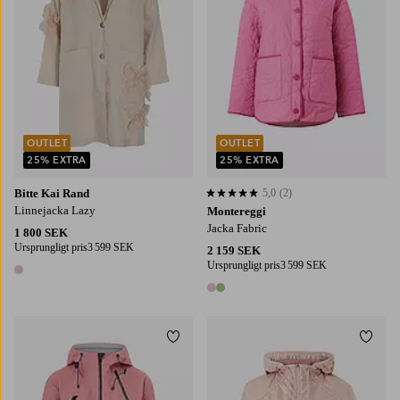
OUTLET
OUTLET
25% EXTRA
25% EXTRA
Bitte Kai Rand
5,0
(2)
5,0 baserat på 2 st betyg
Linnejacka Lazy
Montereggi
Jacka Fabric
1 800 SEK
Ursprungligt pris
3 599 SEK
2 159 SEK
Ursprungligt pris
3 599 SEK
1 färg
2 färger
Lägg till i favoriter
Lägg t
XS
S
M
L
XL
XS
S
M
L
XL