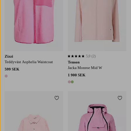
Zizzi
5,0
(2)
5,0 baserat på 2 st betyg
Teddyväst Aophelia Waistcoat
Tenson
Jacka Monroe Mid W
599 SEK
1 900 SEK
1 färg
2 färger
Lägg till i favoriter
Lägg t
XS
S
M
L
XL