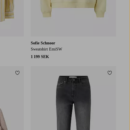
Sofie Schnoor
Sweatshirt EmiSW
1 199 SEK
Lägg till i favoriter
Lägg till i
W34
W36
W38
W40
W42