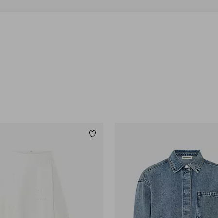
Lägg till i favoriter
34
36
38
40
42