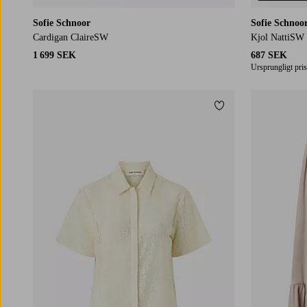
Sofie Schnoor
Sofie Schnoo
Cardigan ClaireSW
Kjol NattiSW 
1 699 SEK
687 SEK
Ursprungligt pris
Lägg till i favoriter
36
38
40
42
34
36
38
40
42