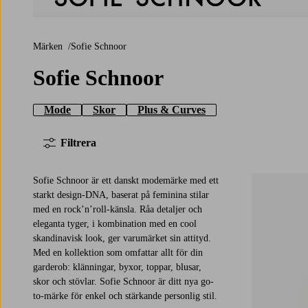
Sofie Schnoor
Märken
Sofie Schnoor
Sofie Schnoor
Mode
Skor
Plus & Curves
Filtrera
Sofie Schnoor är ett danskt modemärke med ett
starkt design-DNA, baserat på feminina stilar
med en rock’n’roll-känsla. Råa detaljer och
eleganta tyger, i kombination med en cool
36
38
40
42
skandinavisk look, ger varumärket sin attityd.
Med en kollektion som omfattar allt för din
garderob: klänningar, byxor, toppar, blusar,
skor och stövlar. Sofie Schnoor är ditt nya go-
to-märke för enkel och stärkande personlig stil.