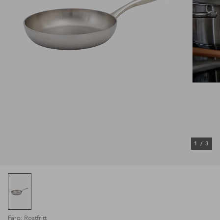
1
/
3
Färg: Rostfritt