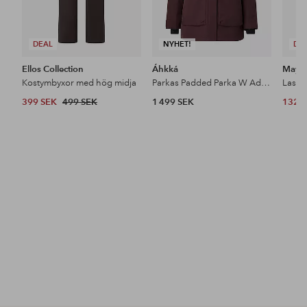
DEAL
NYHET!
DE
Ellos Collection
Áhkká
Maybe
Kostymbyxor med hög midja
Parkas Padded Parka W Adjustable Waist
399 SEK
499 SEK
1 499 SEK
132 