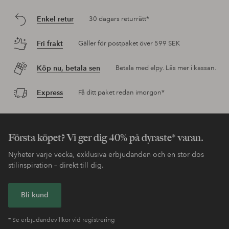
Enkel retur
30 dagars returrätt*
Fri frakt
Gäller för postpaket över 599 SEK
Köp nu, betala sen
Betala med elpy. Läs mer i kassan.
Express
Få ditt paket redan imorgon*
Första köpet? Vi ger dig 40% på dyraste* varan.
Nyheter varje vecka, exklusiva erbjudanden och en stor dos
stilinspiration – direkt till dig.
Bli kund
* Se erbjudandevillkor vid registrering