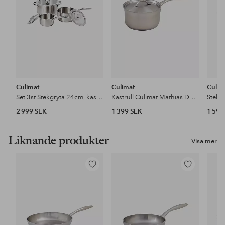
Culimat
Culimat
Culim
Set 3st Stekgryta 24cm, kastrull 18 cm +14 cm Mathias Dahlgren
Kastrull Culimat Mathias Dahlgren 18 cm 2,0 l
2 999 SEK
1 399 SEK
1 599
Liknande produkter
Visa mer
Lägg
Lägg
till
till
i
i
favoriter
favoriter