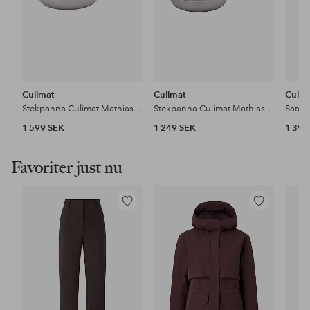
Culimat
Culimat
Culim
Stekpanna Culimat Mathias Dahlgren, 28 cm 5-Ply
Stekpanna Culimat Mathias Dahlgren 20 cm 5-Ply
1 599 SEK
1 249 SEK
1 399
Favoriter just nu
Lägg
Lägg
till
till
i
i
favoriter
favoriter