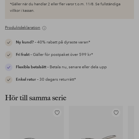
*Gäller när du handlar 2 eller fler varor t.o.m. 11/8. Se fullständiga
villkor i kassan.
Produktdeklaration
Ny kund?
– 40% rabatt på dyraste varan*
Fri frakt
– Gäller för postpaket över 599 kr*
Flexibla betalsätt
– Betala nu, senare eller dela upp
Enkel retur
– 30 dagars returrätt*
Hör till samma serie
Lägg
Lägg
till
till
i
i
favoriter
favoriter