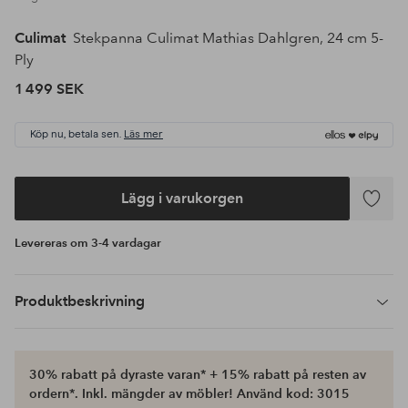
Culimat
Stekpanna Culimat Mathias Dahlgren, 24 cm 5-
Ply
1 499 SEK
Köp nu, betala sen.
Läs mer
Lägg i varukorgen
Lägg
till
Levereras om 3-4 vardagar
i
favoriter
Produktbeskrivning
30% rabatt på dyraste varan* + 15% rabatt på resten av
ordern*. Inkl. mängder av möbler! Använd kod: 3015