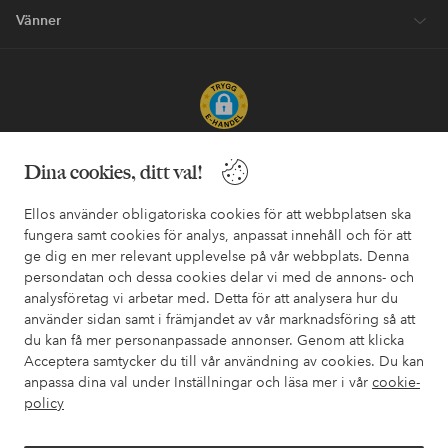
Vänner
Säkra betalningar - Betala direkt eller dela upp
Dina cookies, ditt val!
Vill du veta mer om
våra betalalternativ
?
Ellos använder obligatoriska cookies för att webbplatsen ska
elpy
elpy
fungera samt cookies för analys, anpassat innehåll och för att
ge dig en mer relevant upplevelse på vår webbplats. Denna
persondatan och dessa cookies delar vi med de annons- och
analysföretag vi arbetar med. Detta för att analysera hur du
Sverige - Välj land
använder sidan samt i främjandet av vår marknadsföring så att
du kan få mer personanpassade annonser. Genom att klicka
Acceptera samtycker du till vår användning av cookies. Du kan
Facebook
Instagram
Pinterest
Youtube
anpassa dina val under Inställningar och läsa mer i vår
cookie-
policy