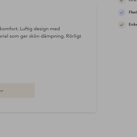
Fri f
Flexi
Enke
komfort. Luftig design med
aterial som ger skön dämpning. Rörligt