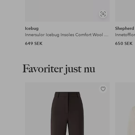
Visa
liknande
Icebug
Shepherd
Innersulor Icebug Insoles Comfort Wool Medium
Innetofflor
649 SEK
650 SEK
Favoriter just nu
Lägg
till
i
favoriter