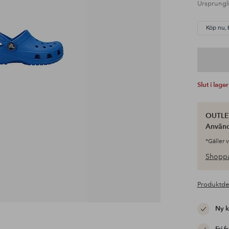
Ursprungli
Köp nu, 
Slut i lager
OUTLET
Använ
*Gäller 
Shoppa
Produktde
Ny 