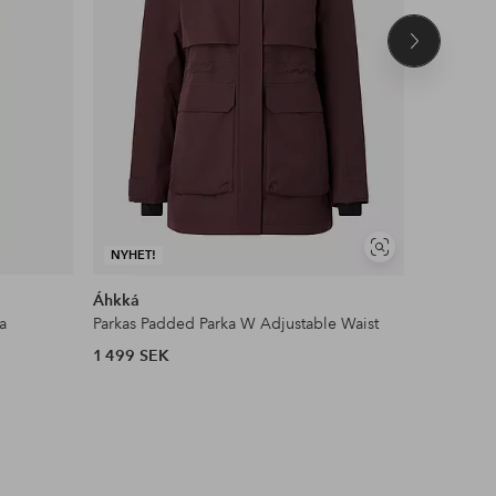
Nästa
produkt
Visa
NYHET!
DEAL
liknande
Áhkká
Ellos Ho
a
Parkas Padded Parka W Adjustable Waist
Multiband
1 499 SEK
749 SEK