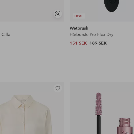
Visa
DEAL
liknande
Wetbrush
 Cilla
Hårborste Pro Flex Dry
151 SEK
189 SEK
Lägg
till
i
favoriter