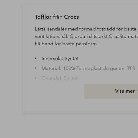
Tofflor
från
Crocs
Lätta sandaler med formad fotbädd för bästa 
ventilationshål. Gjorda i slitstarkt Croslite-m
hälband för bästa passform.
Innersula: Syntet
Material: 100% Termoplastiskt gummi TPR
Ovandel: Syntet
Yttersula: EVA
Visa mer
Artikelnummer: 1684538-10-1920
Ladda ner högupplöst bild
Fri frakt