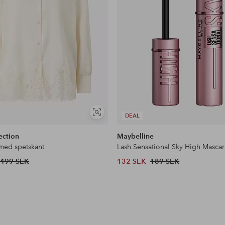
Visa
DEAL
liknande
ection
Maybelline
 med spetskant
Lash Sensational Sky High Mascar
499 SEK
132 SEK
189 SEK