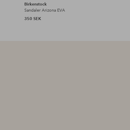
Birkenstock
Ellos Col
Sandaler Arizona EVA
Innetoffl
350 SEK
249 SEK