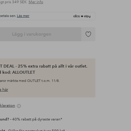
gt pris
349 SEK
Mer info
betala sen.
Läs mer
Lägg i varukorgen
Lägg
till
i
favoriter
 DEAL - 25% extra rabatt på allt i vår outlet.
d kod: ALLOUTLET
varor märkta med OUTLET t.o.m. 11/8.
 här
klaration
kund?
– 40% rabatt på dyraste varan*