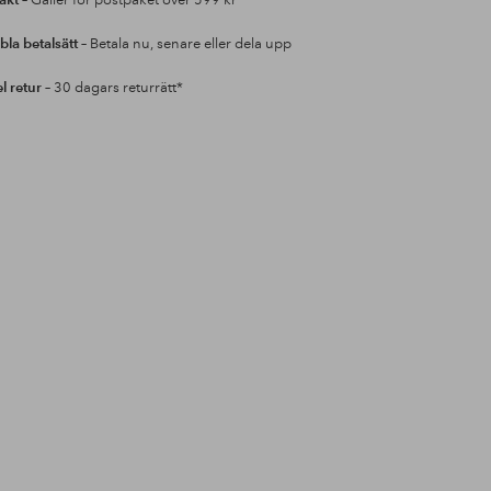
rakt
– Gäller för postpaket över 599 kr*
bla betalsätt
– Betala nu, senare eller dela upp
l retur
– 30 dagars returrätt*