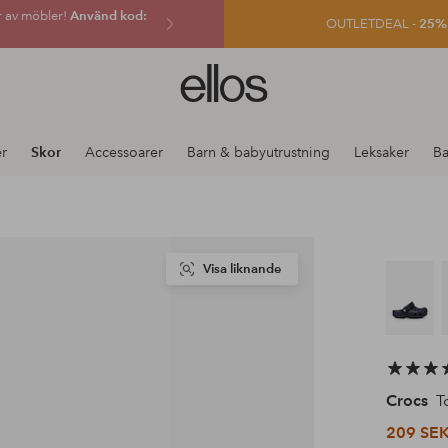
r av möbler!
Använd kod:
OUTLETDEAL -
25% e
Ellos
logotyp
-
gå
r
Skor
Accessoarer
Barn & babyutrustning
Leksaker
Ba
till
förstasidan
Visa liknande
Crocs
To
209 SE