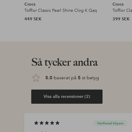
Crocs
Crocs
Tofflor Classic Pearl Shine Clog K Qaq
Tofflor Cl
449 SEK
399 SEK
Så tycker andra
5.0
baserat på
5
st betyg
Visa alla recensioner (2)
Verifierad köpare