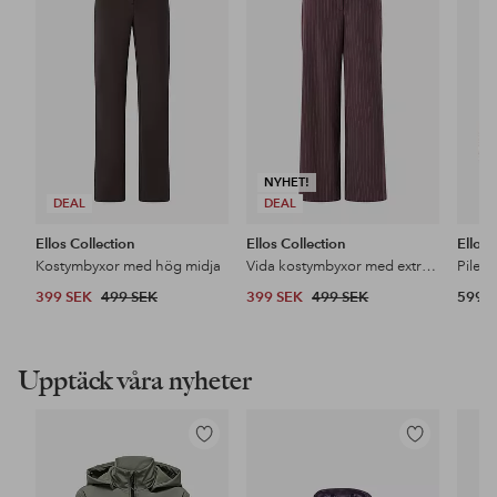
i
i
favoriter
favoriter
NYHET!
DEAL
DEAL
Ellos Collection
Ellos Collection
Ellos
Kostymbyxor med hög midja
Vida kostymbyxor med extra hög midja
Pileja
399 SEK
499 SEK
399 SEK
499 SEK
599 
Upptäck våra nyheter
Lägg
Lägg
till
till
i
i