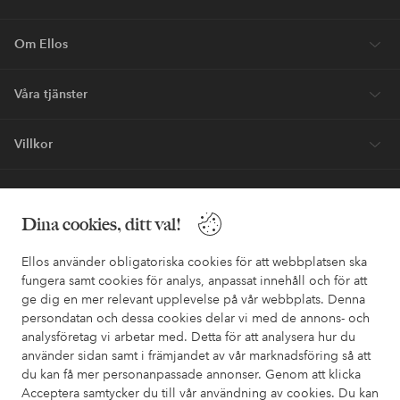
Om Ellos
Våra tjänster
Villkor
Vänner
Dina cookies, ditt val!
Ellos använder obligatoriska cookies för att webbplatsen ska
fungera samt cookies för analys, anpassat innehåll och för att
ge dig en mer relevant upplevelse på vår webbplats. Denna
Säkra betalningar - Betala direkt eller dela upp
persondatan och dessa cookies delar vi med de annons- och
analysföretag vi arbetar med. Detta för att analysera hur du
Vill du veta mer om
våra betalalternativ
?
använder sidan samt i främjandet av vår marknadsföring så att
elpy
elpy
du kan få mer personanpassade annonser. Genom att klicka
Acceptera samtycker du till vår användning av cookies. Du kan