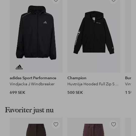
Lägg
Lägg
till
till
i
i
favoriter
favoriter
adidas Sport Performance
Champion
Burto
Vindjacka J Windbreaker
Huvtröja Hooded Full Zip Sweatshirt
699 SEK
500 SEK
1 599
Favoriter just nu
Lägg
Lägg
till
till