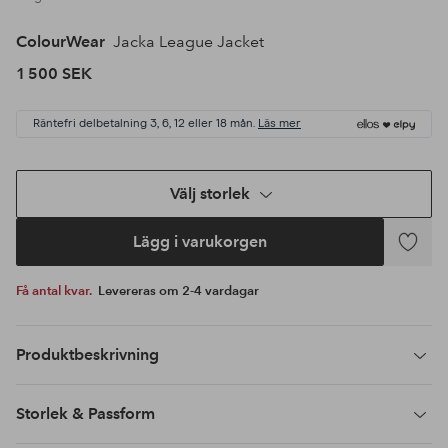
ColourWear
Jacka League Jacket
1 500 SEK
Räntefri delbetalning 3, 6, 12 eller 18 mån.
Läs mer
Välj storlek
Lägg i varukorgen
Lägg
till
Få antal kvar.
Levereras om 2-4 vardagar
i
favoriter
Produktbeskrivning
Storlek & Passform