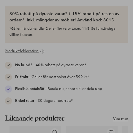
30% rabatt på dyraste varan* + 15% rabatt på resten av
ordern*. Inkl. mängder av möbler! Använd kod: 3015
*Gäller när du handlar 2 eller fler varor t.o.m. 11/8. Se fullständiga
villkor i kassan.
Produktdeklaration
Ny kund?
– 40% rabatt på dyraste varan*
Fri frakt
– Gäller för postpaket över 599 kr*
Flexibla betalsätt
– Betala nu, senare eller dela upp
Enkel retur
– 30 dagars returrätt*
Liknande produkter
Visa mer