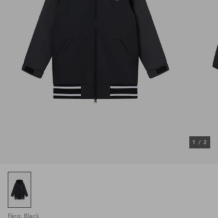
1
/
2
Färg: Black